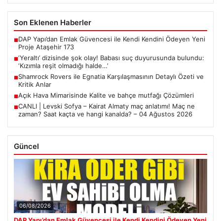
Son Eklenen Haberler
DAP Yapı’dan Emlak Güvencesi ile Kendi Kendini Ödeyen Yeni
■
Proje Ataşehir 173
‘Yeraltı’ dizisinde şok olay! Babası suç duyurusunda bulundu:
■
‘Kızımla reşit olmadığı halde…’
Shamrock Rovers ile Egnatia Karşılaşmasının Detaylı Özeti ve
■
Kritik Anlar
Açık Hava Mimarisinde Kalite ve bahçe mutfağı Çözümleri
■
CANLI | Levski Sofya – Kairat Almaty maç anlatımı! Maç ne
■
zaman? Saat kaçta ve hangi kanalda? – 04 Ağustos 2026
Güncel
06/08/2026
DAP Yapı’dan Emlak Güvencesi ile Kendi Kendini Ödeyen Yeni