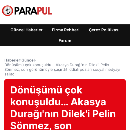
Güncel Haberler
Firma Rehberi
Çerez Politikası
Forum
Haberler
›
Güncel
›
Dönüşümü çok konuşuldu… Akasya Durağı'nın Dilek'i Pelin
Sönmez, son görünümüyle şaşırttı! İddialı pozları sosyal medyayı
salladı
Dönüşümü çok
konuşuldu… Akasya
Durağı'nın Dilek'i Pelin
Sönmez, son