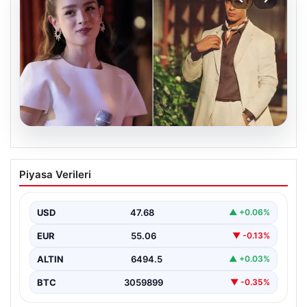
05.08.2026
‘Yeraltı’ dizisinde şok olay! Babası suç
Piyasa Verileri
duyurusunda bulundu: ‘Kızımla reşit
olmadığı halde…’
USD
47.68
▲ +0.06%
EUR
55.06
▼ -0.13%
ALTIN
6494.5
▲ +0.03%
BTC
3059899
▼ -0.35%