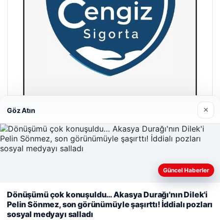
×
Göz Atın
Hastaş Beton
26/05/2026
Güncel Haberler
Web sitemizi nasıl kullandığınızı daha iyi anlayabilmek,
Dönüşümü çok konuşuldu… Akasya Durağı'nın Dilek'i
deneyiminizi kişiselleştirmek ve geliştirmek amacıyla çerezler
Pelin Sönmez, son görünümüyle şaşırttı! İddialı pozları
kullanıyoruz.
Çerez Politikamız
sosyal medyayı salladı
© 2026 Parapul – Güncel Ekonomi Haberleri