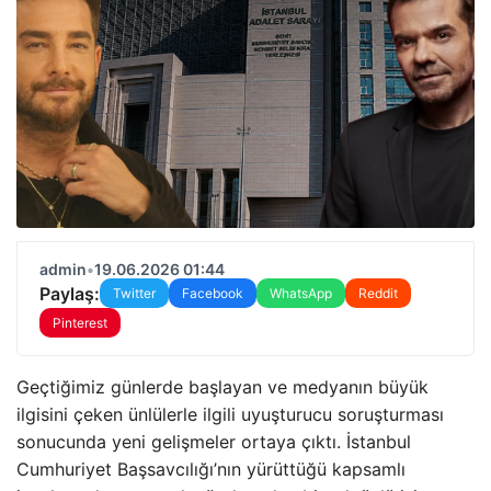
admin
•
19.06.2026 01:44
Paylaş:
Twitter
Facebook
WhatsApp
Reddit
Pinterest
Geçtiğimiz günlerde başlayan ve medyanın büyük
ilgisini çeken ünlülerle ilgili uyuşturucu soruşturması
sonucunda yeni gelişmeler ortaya çıktı. İstanbul
Cumhuriyet Başsavcılığı’nın yürüttüğü kapsamlı