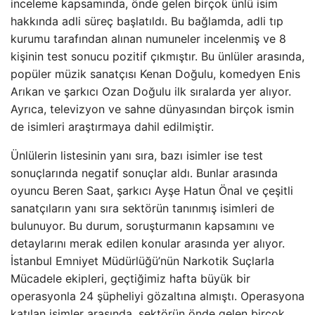
inceleme kapsamında, önde gelen birçok ünlü isim
hakkında adli süreç başlatıldı. Bu bağlamda, adli tıp
kurumu tarafından alınan numuneler incelenmiş ve 8
kişinin test sonucu pozitif çıkmıştır. Bu ünlüler arasında,
popüler müzik sanatçısı Kenan Doğulu, komedyen Enis
Arıkan ve şarkıcı Ozan Doğulu ilk sıralarda yer alıyor.
Ayrıca, televizyon ve sahne dünyasından birçok ismin
de isimleri araştırmaya dahil edilmiştir.
Ünlülerin listesinin yanı sıra, bazı isimler ise test
sonuçlarında negatif sonuçlar aldı. Bunlar arasında
oyuncu Beren Saat, şarkıcı Ayşe Hatun Önal ve çeşitli
sanatçıların yanı sıra sektörün tanınmış isimleri de
bulunuyor. Bu durum, soruşturmanın kapsamını ve
detaylarını merak edilen konular arasında yer alıyor.
İstanbul Emniyet Müdürlüğü’nün Narkotik Suçlarla
Mücadele ekipleri, geçtiğimiz hafta büyük bir
operasyonla 24 şüpheliyi gözaltına almıştı. Operasyona
katılan isimler arasında, sektörün önde gelen birçok