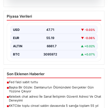
08.08.2026
Başka Bir Gözle: Damlanur’un
Piyasa Verileri
Ölümündeki Gerçekler Gün Yüzüne
Çıkıyor
USD
47.71
▼ -0.03%
Van’ın Başkale ilçesinde yaşanan ve uzun süredir
gizemini koruyan olayın perde arkası aralanmaya
EUR
55.19
▼ -0.06%
başladı.…
ALTIN
6661.7
▲ +0.02%
BTC
3095972
▲ +0.07%
Son Eklenen Haberler
Fed faizi sabit tuttu
■
Başka Bir Gözle: Damlanur’un Ölümündeki Gerçekler Gün
■
Yüzüne Çıkıyor
Kelebek chat adresi İle Sanal İletişimin Güvenli Adresi Ve Chat
■
Deneyimi
KKTC’de toplu cinsel saldırı davasında 5 sanığa toplam 55 yıl
■