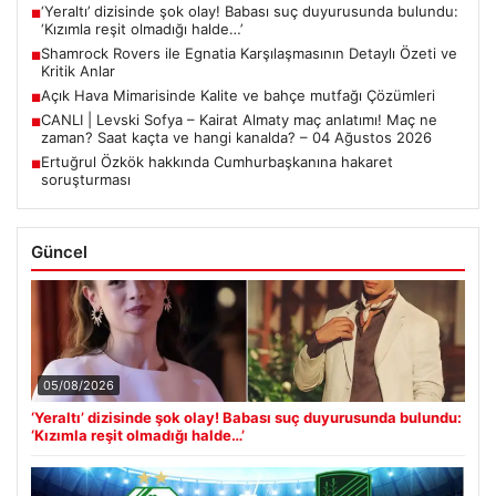
‘Yeraltı’ dizisinde şok olay! Babası suç duyurusunda bulundu:
■
‘Kızımla reşit olmadığı halde…’
Shamrock Rovers ile Egnatia Karşılaşmasının Detaylı Özeti ve
■
Kritik Anlar
Açık Hava Mimarisinde Kalite ve bahçe mutfağı Çözümleri
■
CANLI | Levski Sofya – Kairat Almaty maç anlatımı! Maç ne
■
zaman? Saat kaçta ve hangi kanalda? – 04 Ağustos 2026
Ertuğrul Özkök hakkında Cumhurbaşkanına hakaret
■
soruşturması
Güncel
05/08/2026
‘Yeraltı’ dizisinde şok olay! Babası suç duyurusunda bulundu:
‘Kızımla reşit olmadığı halde…’