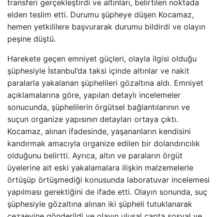
transferi gerçekleştirdi ve altınları, belirtilen noktada
elden teslim etti. Durumu şüpheye düşen Kocamaz,
hemen yetkililere başvurarak durumu bildirdi ve olayın
peşine düştü.
Harekete geçen emniyet güçleri, olayla ilgisi olduğu
şüphesiyle İstanbul’da taksi içinde altınlar ve nakit
paralarla yakalanan şüphelileri gözaltına aldı. Emniyet
açıklamalarına göre, yapılan detaylı incelemeler
sonucunda, şüphelilerin örgütsel bağlantılarının ve
suçun organize yapısının detayları ortaya çıktı.
Kocamaz, alınan ifadesinde, yaşananların kendisini
kandırmak amacıyla organize edilen bir dolandırıcılık
olduğunu belirtti. Ayrıca, altın ve paraların örgüt
üyelerine ait eski yakalamalara ilişkin malzemelerle
örtüşüp örtüşmediği konusunda laboratuvar incelemesi
yapılması gerektiğini de ifade etti. Olayın sonunda, suç
şüphesiyle gözaltına alınan iki şüpheli tutuklanarak
cezaevine gönderildi ve olayın ulusal çapta sosyal ve