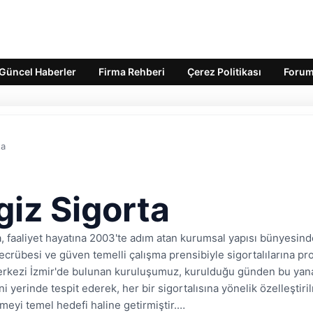
Güncel Haberler
Firma Rehberi
Çerez Politikası
Foru
ta
iz Sigorta
, faaliyet hayatına 2003'te adım atan kurumsal yapısı bünyesin
ecrübesi ve güven temelli çalışma prensibiyle sigortalılarına p
erkezi İzmir'de bulunan kuruluşumuz, kurulduğu günden bu yana 
i yerinde tespit ederek, her bir sigortalısına yönelik özelleştiril
meyi temel hedefi haline getirmiştir.…