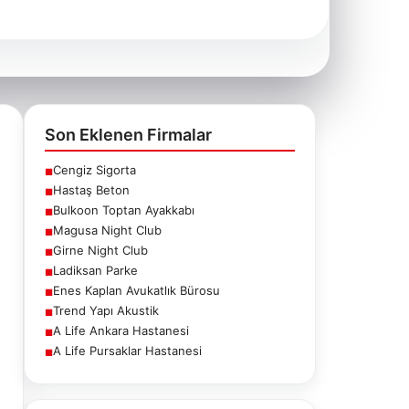
Son Eklenen Firmalar
Cengiz Sigorta
■
Hastaş Beton
■
Bulkoon Toptan Ayakkabı
■
Magusa Night Club
■
Girne Night Club
■
Ladiksan Parke
■
Enes Kaplan Avukatlık Bürosu
■
Trend Yapı Akustik
■
A Life Ankara Hastanesi
■
A Life Pursaklar Hastanesi
■