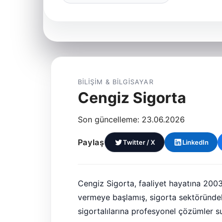
BILIŞIM & BILGISAYAR
Cengiz Sigorta
Son güncelleme: 23.06.2026
Paylaş
Twitter / X
LinkedIn
Cengiz Sigorta, faaliyet hayatına 200
vermeye başlamış, sigorta sektöründek
sigortalılarına profesyonel çözümler su