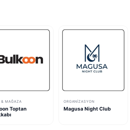
M & MAĞAZA
ORGANIZASYON
oon Toptan
Magusa Night Club
kkabı