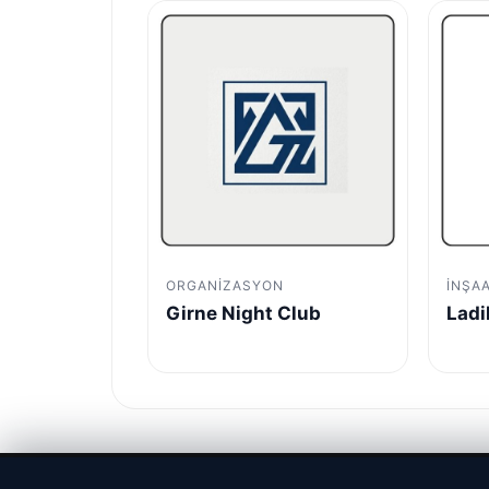
ORGANIZASYON
İNŞA
Girne Night Club
Ladi
© 2026 Parapul – Güncel Ekonomi Haberleri