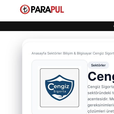
Anasayfa
Sektörler
Bilişim & Bilgisayar
Cengiz Sigor
Sektörler
Ceng
Cengiz Sigorta
sektöründeki t
acentesidir. M
gereksinimlerin
çözümleri üret