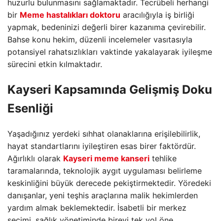
huzurlu bulunmasını sağlamaktadır. Tecrübeli herhangi
bir
Meme hastalıkları doktoru
aracılığıyla iş birliği
yapmak, bedeninizi değerli birer kazanıma çevirebilir.
Bahse konu hekim, düzenli incelemeler vasıtasıyla
potansiyel rahatsızlıkları vaktinde yakalayarak iyileşme
sürecini etkin kılmaktadır.
Kayseri Kapsamında Gelişmiş Doku
Esenliği
Yaşadığınız yerdeki sıhhat olanaklarına erişilebilirlik,
hayat standartlarını iyileştiren esas birer faktördür.
Ağırlıklı olarak
Kayseri meme kanseri
tehlike
taramalarında, teknolojik aygıt uygulaması belirleme
keskinliğini büyük derecede pekiştirmektedir. Yöredeki
danışanlar, yeni teşhis araçlarına malik hekimlerden
yardım almak beklemektedir. İsabetli bir merkez
seçimi, sağlık yönetiminde bireyi tek yol öne