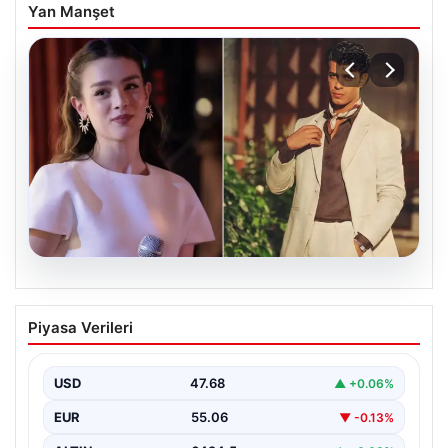
Yan Manşet
05.08.2026
‘Yeraltı’ dizisinde şok olay! Babası suç
Piyasa Verileri
duyurusunda bulundu: ‘Kızımla reşit
olmadığı halde…’
USD
47.68
▲ +0.06%
EUR
55.06
▼ -0.13%