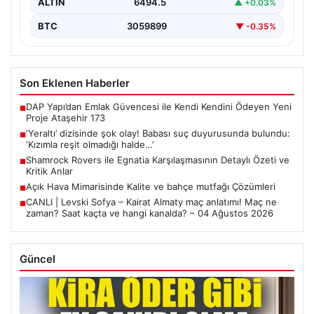
ALTIN
6494.5
▲ +0.03%
BTC
3059899
▼ -0.35%
Son Eklenen Haberler
DAP Yapı’dan Emlak Güvencesi ile Kendi Kendini Ödeyen Yeni
■
Proje Ataşehir 173
‘Yeraltı’ dizisinde şok olay! Babası suç duyurusunda bulundu:
■
‘Kızımla reşit olmadığı halde…’
Shamrock Rovers ile Egnatia Karşılaşmasının Detaylı Özeti ve
■
Kritik Anlar
Açık Hava Mimarisinde Kalite ve bahçe mutfağı Çözümleri
■
CANLI | Levski Sofya – Kairat Almaty maç anlatımı! Maç ne
■
zaman? Saat kaçta ve hangi kanalda? – 04 Ağustos 2026
Güncel