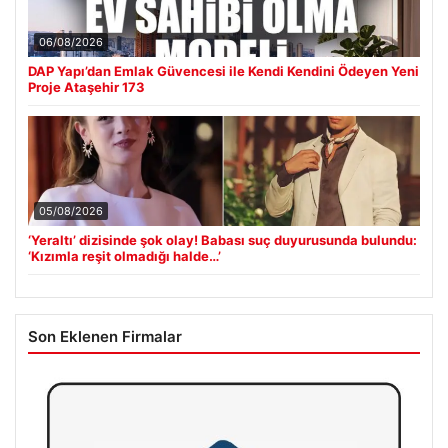
06/08/2026
DAP Yapı’dan Emlak Güvencesi ile Kendi Kendini Ödeyen Yeni
Proje Ataşehir 173
05/08/2026
‘Yeraltı’ dizisinde şok olay! Babası suç duyurusunda bulundu:
‘Kızımla reşit olmadığı halde…’
Son Eklenen Firmalar