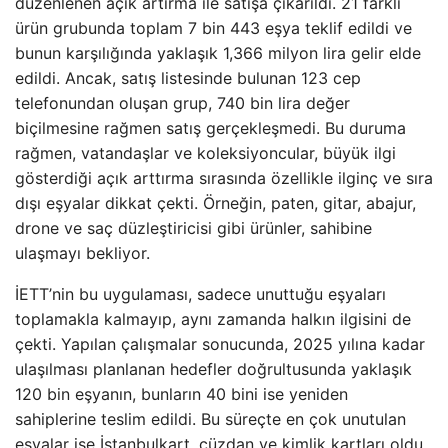
düzenlenen açık artırma ile satışa çıkarıldı. 21 farklı
ürün grubunda toplam 7 bin 443 eşya teklif edildi ve
bunun karşılığında yaklaşık 1,366 milyon lira gelir elde
edildi. Ancak, satış listesinde bulunan 123 cep
telefonundan oluşan grup, 740 bin lira değer
biçilmesine rağmen satış gerçekleşmedi. Bu duruma
rağmen, vatandaşlar ve koleksiyoncular, büyük ilgi
gösterdiği açık arttırma sırasında özellikle ilginç ve sıra
dışı eşyalar dikkat çekti. Örneğin, paten, gitar, abajur,
drone ve saç düzleştiricisi gibi ürünler, sahibine
ulaşmayı bekliyor.
İETT’nin bu uygulaması, sadece unuttuğu eşyaları
toplamakla kalmayıp, aynı zamanda halkın ilgisini de
çekti. Yapılan çalışmalar sonucunda, 2025 yılına kadar
ulaşılması planlanan hedefler doğrultusunda yaklaşık
120 bin eşyanın, bunların 40 bini ise yeniden
sahiplerine teslim edildi. Bu süreçte en çok unutulan
eşyalar ise İstanbulkart, cüzdan ve kimlik kartları oldu.