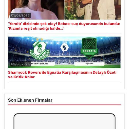
05/08/2026
‘Yeraltı’ dizisinde şok olay! Babası suç duyurusunda bulundu:
‘Kızımla reşit olmadığı halde…’
05/08/2026
Shamrock Rovers ile Egnatia Karşılaşmasının Detaylı Özeti
ve Kritik Anlar
Son Eklenen Firmalar