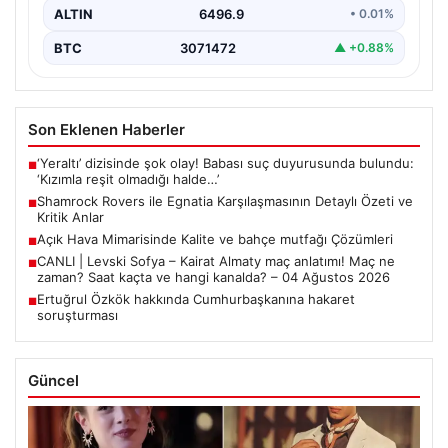
ALTIN
6496.9
• 0.01%
BTC
3071472
▲ +0.88%
Son Eklenen Haberler
‘Yeraltı’ dizisinde şok olay! Babası suç duyurusunda bulundu:
■
‘Kızımla reşit olmadığı halde…’
Shamrock Rovers ile Egnatia Karşılaşmasının Detaylı Özeti ve
■
Kritik Anlar
Açık Hava Mimarisinde Kalite ve bahçe mutfağı Çözümleri
■
CANLI | Levski Sofya – Kairat Almaty maç anlatımı! Maç ne
■
zaman? Saat kaçta ve hangi kanalda? – 04 Ağustos 2026
Ertuğrul Özkök hakkında Cumhurbaşkanına hakaret
■
soruşturması
Güncel