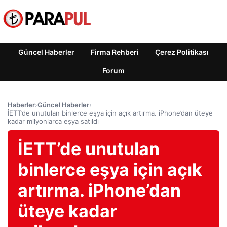
Güncel Haberler
Firma Rehberi
Çerez Politikası
Forum
Haberler
›
Güncel Haberler
›
İETT’de unutulan binlerce eşya için açık artırma. iPhone’dan üteye
kadar milyonlarca eşya satıldı
İETT’de unutulan
binlerce eşya için açık
artırma. iPhone’dan
üteye kadar