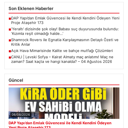
Son Eklenen Haberler
DAP Yapı’dan Emlak Güvencesi ile Kendi Kendini Ödeyen Yeni
■
Proje Ataşehir 173
‘Yeraltı’ dizisinde şok olay! Babası suç duyurusunda bulundu:
■
‘Kızımla reşit olmadığı halde…’
Shamrock Rovers ile Egnatia Karşılaşmasının Detaylı Özeti ve
■
Kritik Anlar
Açık Hava Mimarisinde Kalite ve bahçe mutfağı Çözümleri
■
CANLI | Levski Sofya – Kairat Almaty maç anlatımı! Maç ne
■
zaman? Saat kaçta ve hangi kanalda? – 04 Ağustos 2026
Güncel
06/08/2026
DAP Yapı’dan Emlak Güvencesi ile Kendi Kendini Ödeyen
Yeni Proje Ataşehir 173