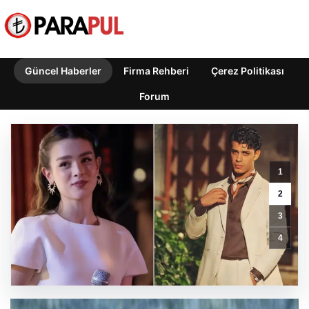
Güncel Haberler
Firma Rehberi
Çerez Politikası
Forum
1
2
Ertuğrul
3
Özkök
hakkında
4
Cumhurbaşkanına
hakaret
soruşturması
GÜNCEL HABERLER
0 YORUM