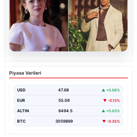
05.08.2026
‘Yeraltı’ dizisinde şok olay! Babası suç
Piyasa Verileri
duyurusunda bulundu: ‘Kızımla reşit
olmadığı halde…’
USD
47.68
▲ +0.06%
EUR
55.06
▼ -0.13%
ALTIN
6494.5
▲ +0.03%
BTC
3059899
▼ -0.35%