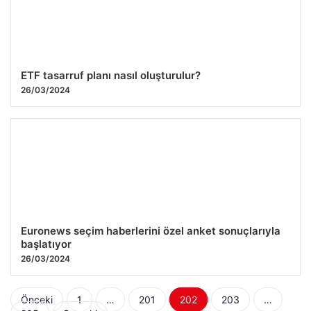
ETF tasarruf planı nasıl oluşturulur?
26/03/2024
Euronews seçim haberlerini özel anket sonuçlarıyla
başlatıyor
26/03/2024
Yazı
Önceki
1
…
201
202
203
…