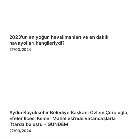
Serin hava gidiyor, sıcaklar geri dönüyor. Yeni haftada
hava yeniden değişiyor
26.07.2026 10:43
2023'ün en yoğun havalimanları ve en dakik
havayolları hangileriydi?
27/03/2024
Aydın Büyükşehir Belediye Başkanı Özlem Çerçioğlu,
Efeler İlçesi Kemer Mahallesi'nde vatandaşlarla
iftarda buluştu – GÜNDEM
27/03/2024