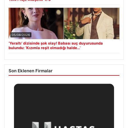
05/08/2026
‘Yeraltı’ dizisinde şok olay! Babası suç duyurusunda
bulundu: ‘Kızımla reşit olmadığı halde…’
Son Eklenen Firmalar