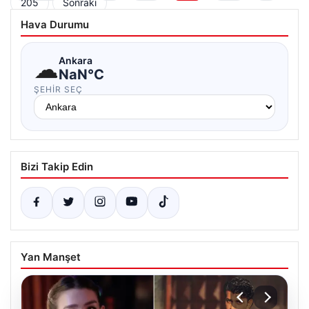
205
Sonraki
sayfalaması
Hava Durumu
☁
Ankara
NaN°C
ŞEHIR SEÇ
Bizi Takip Edin
Yan Manşet