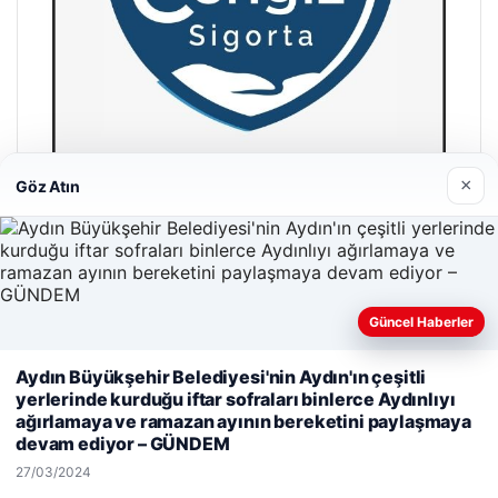
×
Göz Atın
Hastaş Beton
26/05/2026
Güncel Haberler
Aydın Büyükşehir Belediyesi'nin Aydın'ın çeşitli
Web sitemizi nasıl kullandığınızı daha iyi anlayabilmek,
yerlerinde kurduğu iftar sofraları binlerce Aydınlıyı
deneyiminizi kişiselleştirmek ve geliştirmek amacıyla çerezler
ağırlamaya ve ramazan ayının bereketini paylaşmaya
kullanıyoruz.
Çerez Politikamız
devam ediyor – GÜNDEM
© 2026 Parapul – Güncel Ekonomi Haberleri
Reddet
Kabul Et
27/03/2024
malta dil okulları
|
lemagrup.com.tr