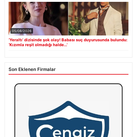
05/08/2026
‘Yeraltı’ dizisinde şok olay! Babası suç duyurusunda bulundu:
‘Kızımla reşit olmadığı halde…’
Son Eklenen Firmalar