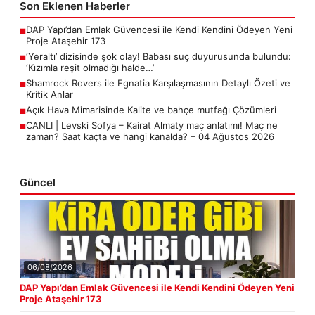
Son Eklenen Haberler
DAP Yapı’dan Emlak Güvencesi ile Kendi Kendini Ödeyen Yeni
■
Proje Ataşehir 173
‘Yeraltı’ dizisinde şok olay! Babası suç duyurusunda bulundu:
■
‘Kızımla reşit olmadığı halde…’
Shamrock Rovers ile Egnatia Karşılaşmasının Detaylı Özeti ve
■
Kritik Anlar
Açık Hava Mimarisinde Kalite ve bahçe mutfağı Çözümleri
■
CANLI | Levski Sofya – Kairat Almaty maç anlatımı! Maç ne
■
zaman? Saat kaçta ve hangi kanalda? – 04 Ağustos 2026
Güncel
06/08/2026
DAP Yapı’dan Emlak Güvencesi ile Kendi Kendini Ödeyen Yeni
Proje Ataşehir 173