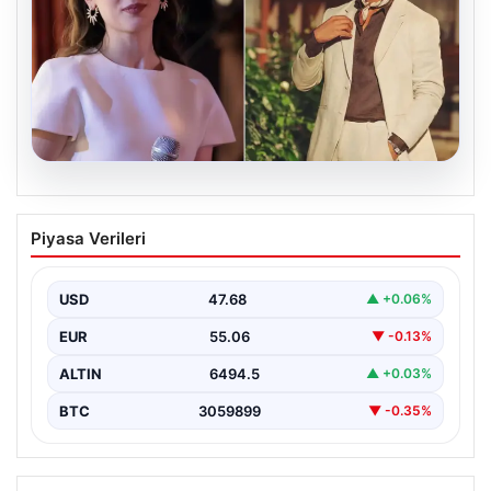
05.08.2026
‘Yeraltı’ dizisinde şok olay! Babası suç
Piyasa Verileri
duyurusunda bulundu: ‘Kızımla reşit
olmadığı halde…’
USD
47.68
▲ +0.06%
EUR
55.06
▼ -0.13%
ALTIN
6494.5
▲ +0.03%
BTC
3059899
▼ -0.35%