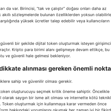
ı da var. Birincisi, “tak ve çalıştır” doğası onları daha az
ık akıllı sözleşmelerde bulunan özelliklerden yoksun olabilirle
rşılığında yüksek ücretler talep edebilir veya kullanıcıların b
güvenli bir şekilde dijital token oluşturmak isteyen girişimci
 araçtır. Kripto para birimi alanı gelişmeye devam ettikçe, bu 
tu ve güvenli hale gelmesi bekleniyor.
n dikkate alınması gereken önemli nokta
iklere sahip ve güvenilir olması gerekir.
token oluşturucuyu seçmek kritik öneme sahiptir. Öncelikle
 olarak saygın bir isme ait olması ve internette kötü teknik
r. Token oluşturmak için kullanmaya karar vermeden önce
tform hakkındaki yorumlarını okumak her zaman iyi bir fikirdi