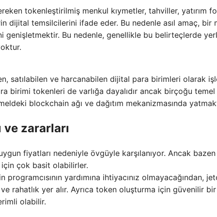
reken tokenleştirilmiş menkul kıymetler, tahviller, yatırım fo
n dijital temsilcilerini ifade eder. Bu nedenle asıl amaç, bir
ini genişletmektir. Bu nedenle, genellikle bu belirteçlerde yer
yoktur.
en, satılabilen ve harcanabilen dijital para birimleri olarak iş
ra birimi tokenleri de varlığa dayalıdır ancak birçoğu temel
, temeldeki blockchain ağı ve dağıtım mekanizmasında yatmakt
 ve zararları
e uygun fiyatları nedeniyle övgüyle karşılanıyor. Ancak baze
çin çok basit olabilirler.
ain programcısının yardımına ihtiyacınız olmayacağından, je
ve rahatlık yer alır. Ayrıca token oluşturma için güvenilir bir
imli olabilir.