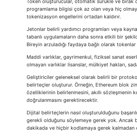
Token oluşturucular, otomatik sürükle ve bırak öz
programlama bilgisi çok az olan veya hiç olmayan 
tokenizasyon engellerini ortadan kaldırır.
Jetonlar belirli yardımcı programları veya kayna
tabanlı uygulamaların daha sonra etkili bir şekild
Bireyin arzuladığı faydaya bağlı olarak tokenlar
Maddi varlıklar, gayrimenkul, fiziksel sanat eserl
olmayan varlıklar lisanslar, mülkiyet hakları, sad
Geliştiriciler geleneksel olarak belirli bir pro
belirteçler oluşturur. Örneğin, Ethereum blok z
özelliklerinin belirlenmesini, akıllı sözleşmeni
doğrulanmasını gerektirecektir.
Dijital belirteçlerin nasıl oluşturulduğunu başarı
gerekli olduğunu söylemeye gerek yok. Ancak bi
dakikada ve hiçbir kodlamaya gerek kalmadan ol