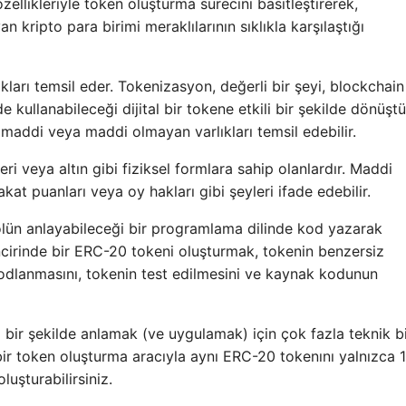
ellikleriyle token oluşturma sürecini basitleştirerek,
kripto para birimi meraklılarının sıklıkla karşılaştığı
kları temsil eder. Tokenizasyon, değerli bir şeyi, blockchain
e kullanabileceği dijital bir tokene etkili bir şekilde dönüştü
 maddi veya maddi olmayan varlıkları temsil edebilir.
eri veya altın gibi fiziksel formlara sahip olanlardır. Maddi
akat puanları veya oy hakları gibi şeyleri ifade edebilir.
tokolün anlayabileceği bir programlama dilinde kod yazarak
incirinde bir ERC-20 tokeni oluşturmak, tokenin benzersiz
n kodlanmasını, tokenin test edilmesini ve kaynak kodunun
lı bir şekilde anlamak (ve uygulamak) için çok fazla teknik bi
r token oluşturma aracıyla aynı ERC-20 tokenını yalnızca 
uşturabilirsiniz.