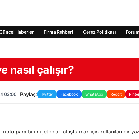
Güncel Haberler
Firma Rehberi
Çerez Politikası
Foru
e nasıl çalışır?
Paylaş:
24 03:00
Twitter
Facebook
WhatsApp
Reddit
Pinte
ripto para birimi jetonları oluşturmak için kullanılan bir yaz