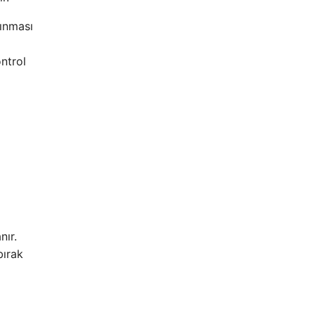
lınması
ntrol
nır.
bırak