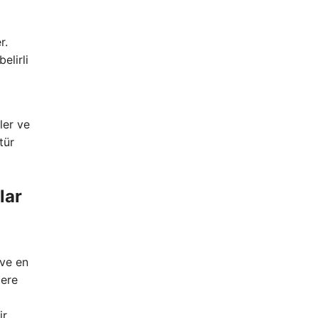
r.
elirli
ler ve
tür
lar
 ve en
lere
r.