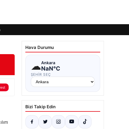
m
Hava Durumu
☁
Ankara
NaN°C
ŞEHIR SEÇ
rest
Bizi Takip Edin
ılım