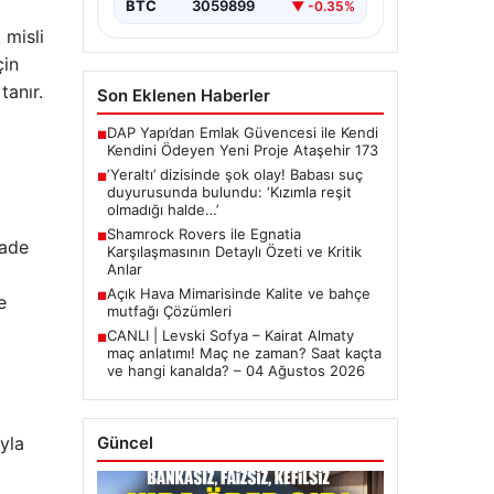
BTC
3059899
▼ -0.35%
 misli
çin
tanır.
Son Eklenen Haberler
DAP Yapı’dan Emlak Güvencesi ile Kendi
■
Kendini Ödeyen Yeni Proje Ataşehir 173
‘Yeraltı’ dizisinde şok olay! Babası suç
■
duyurusunda bulundu: ‘Kızımla reşit
olmadığı halde…’
Shamrock Rovers ile Egnatia
■
fade
Karşılaşmasının Detaylı Özeti ve Kritik
Anlar
Açık Hava Mimarisinde Kalite ve bahçe
■
e
mutfağı Çözümleri
CANLI | Levski Sofya – Kairat Almaty
■
maç anlatımı! Maç ne zaman? Saat kaçta
ve hangi kanalda? – 04 Ağustos 2026
yla
Güncel