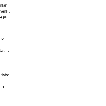
nları
 menkul
leşik
lev
adır.
n daha
ton