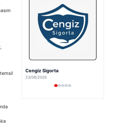
n
basım
,
Hastaş Beton
 temsil
26/05/2026
anda
şka