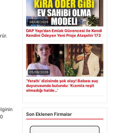
06/08/2026
DAP Yapı’dan Emlak Güvencesi ile Kendi
rür.
Kendini Ödeyen Yeni Proje Ataşehir 173
05/08/2026
‘Yeraltı’ dizisinde şok olay! Babası suç
duyurusunda bulundu: ‘Kızımla reşit
olmadığı halde…’
lginin
Son Eklenen Firmalar
10