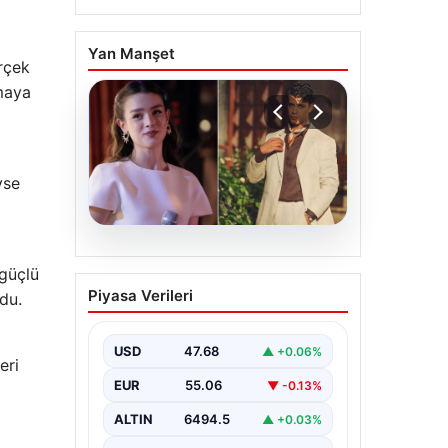
Yan Manşet
erçek
amaya
yse
05.08.2026
 güçlü
‘Yeraltı’ dizisinde şok
Piyasa Verileri
rdu.
olay! Babası suç
duyurusunda bulundu:
‘Kızımla reşit olmadığı
USD
47.68
▲ +0.06%
eri
halde…’
EUR
55.06
▼ -0.13%
ALTIN
6494.5
▲ +0.03%