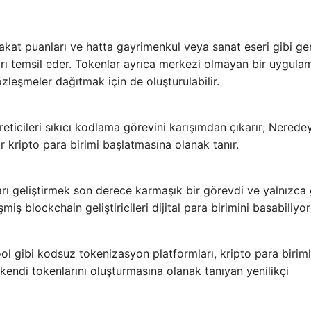
sadakat puanları ve hatta gayrimenkul veya sanat eseri gibi g
kları temsil eder. Tokenlar ayrıca merkezi olmayan bir uygul
zleşmeler dağıtmak için de oluşturulabilir.
reticileri sıkıcı kodlama görevini karışımdan çıkarır; Nerede
r kripto para birimi başlatmasına olanak tanır.
arı geliştirmek son derece karmaşık bir görevdi ve yalnızca
ş blockchain geliştiricileri dijital para birimini basabiliyo
ol gibi kodsuz tokenizasyon platformları, kripto para biriml
endi tokenlarını oluşturmasına olanak tanıyan yenilikçi