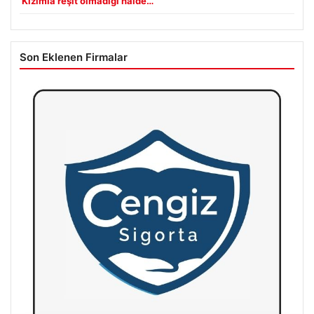
‘Kızımla reşit olmadığı halde…’
Son Eklenen Firmalar