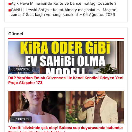
Açık Hava Mimarisinde Kalite ve bahçe mutfağı Çözümleri
■
CANLI | Levski Sofya – Kairat Almaty maç anlatımı! Maç ne
■
zaman? Saat kaçta ve hangi kanalda? – 04 Ağustos 2026
Güncel
06/08/2026
DAP Yapı’dan Emlak Güvencesi ile Kendi Kendini Ödeyen Yeni
Proje Ataşehir 173
05/08/2026
‘Yeraltı’ dizisinde şok olay! Babası suç duyurusunda bulundu: