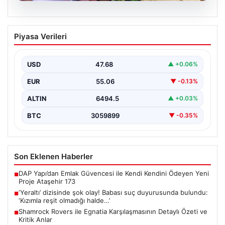
05.08.2026
‘Yeraltı’ dizisinde şok olay! Babası suç
Piyasa Verileri
duyurusunda bulundu: ‘Kızımla reşit
olmadığı halde…’
USD
47.68
▲ +0.06%
EUR
55.06
▼ -0.13%
ALTIN
6494.5
▲ +0.03%
BTC
3059899
▼ -0.35%
Son Eklenen Haberler
DAP Yapı’dan Emlak Güvencesi ile Kendi Kendini Ödeyen Yeni
■
Proje Ataşehir 173
‘Yeraltı’ dizisinde şok olay! Babası suç duyurusunda bulundu:
■
‘Kızımla reşit olmadığı halde…’
Shamrock Rovers ile Egnatia Karşılaşmasının Detaylı Özeti ve
■
Kritik Anlar