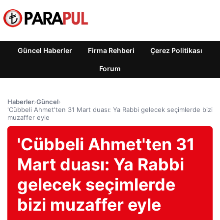
Güncel Haberler
Firma Rehberi
Çerez Politikası
Forum
Haberler
›
Güncel
›
'Cübbeli Ahmet'ten 31 Mart duası: Ya Rabbi gelecek seçimlerde bizi
muzaffer eyle
'Cübbeli Ahmet'ten 31
Mart duası: Ya Rabbi
gelecek seçimlerde
bizi muzaffer eyle