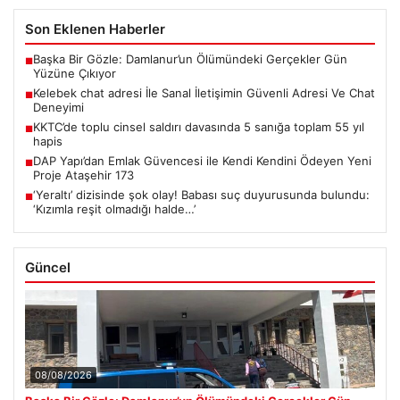
Son Eklenen Haberler
Başka Bir Gözle: Damlanur’un Ölümündeki Gerçekler Gün
■
Yüzüne Çıkıyor
Kelebek chat adresi İle Sanal İletişimin Güvenli Adresi Ve Chat
■
Deneyimi
KKTC’de toplu cinsel saldırı davasında 5 sanığa toplam 55 yıl
■
hapis
DAP Yapı’dan Emlak Güvencesi ile Kendi Kendini Ödeyen Yeni
■
Proje Ataşehir 173
‘Yeraltı’ dizisinde şok olay! Babası suç duyurusunda bulundu:
■
‘Kızımla reşit olmadığı halde…’
Güncel
08/08/2026