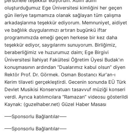
personele teşekkür ediyorum. Adım adım
oluşturduğumuz Ege Üniversitesi kimliğini her geçen
gün ileriye taşımamıza olanak sağlayan tüm çalışma
arkadaşlarıma teşekkür ediyorum. Memnuniyet, aidiyet
ve bağlılık duygularımızı artıran bugünkü iftar
programımızda emeği geçen herkese bir kez daha
teşekkür ediyor, saygılarımı sunuyorum. Birliğimiz,
beraberliğimiz ve huzurumuz daim; Ege Birgivi
Üniversitesi İlahiyat Fakültesi Öğretim Üyesi Budak'ın
konuşmasının ardından “Dualarımız kabul olsun” diyen
Rektör Prof. Dr. Görmek. Osman Bostancı Kur'an-ı
Kerim tilaveti gerçekleştirdi. Gecenin sonunda EÜ Türk
Devlet Musikisi Konservatuarı tasavvuf müziği konseri
verdi. Ayrıca katılımcılara “Ramazan” videosu gösterildi
Kaynak: (guzelhaber.net) Güzel Haber Masası
—–Sponsorlu Bağlantılar—–
—–Sponsorlu Bağlantılar—–