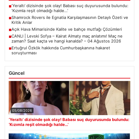
‘Yeraltı’ dizisinde şok olay! Babası suç duyurusunda bulundu:
■
‘Kızımla reşit olmadığı halde…’
Shamrock Rovers ile Egnatia Karşılaşmasının Detaylı Özeti ve
■
Kritik Anlar
Açık Hava Mimarisinde Kalite ve bahçe mutfağı Çözümleri
■
CANLI | Levski Sofya – Kairat Almaty maç anlatımı! Maç ne
■
zaman? Saat kaçta ve hangi kanalda? – 04 Ağustos 2026
Ertuğrul Özkök hakkında Cumhurbaşkanına hakaret
■
soruşturması
Güncel
05/08/2026
‘Yeraltı’ dizisinde şok olay! Babası suç duyurusunda bulundu:
‘Kızımla reşit olmadığı halde…’