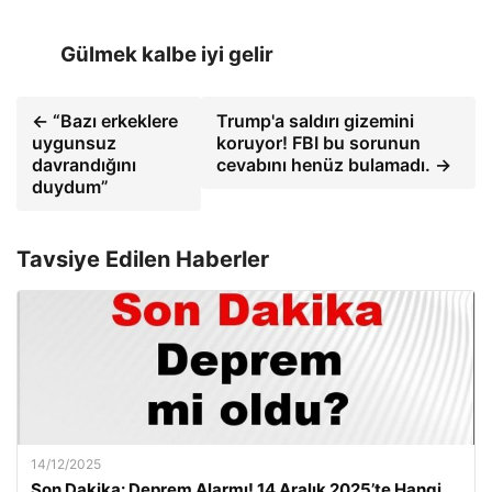
Gülmek kalbe iyi gelir
← “Bazı erkeklere
Trump'a saldırı gizemini
uygunsuz
koruyor! FBI bu sorunun
davrandığını
cevabını henüz bulamadı. →
duydum”
Tavsiye Edilen Haberler
14/12/2025
Son Dakika: Deprem Alarmı! 14 Aralık 2025’te Hangi