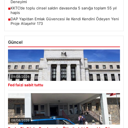
Deneyimi
KKTC’de toplu cinsel saldırı davasında 5 sanığa toplam 55 yıl
■
hapis
DAP Yapı’dan Emlak Güvencesi ile Kendi Kendini Ödeyen Yeni
■
Proje Ataşehir 173
Güncel
09/08/2026
Fed faizi sabit tuttu
08/08/2026