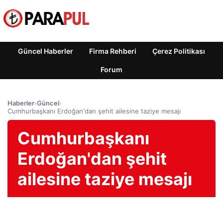
Güncel Haberler
Firma Rehberi
Çerez Politikası
Forum
Haberler
›
Güncel
›
Cumhurbaşkanı Erdoğan'dan şehit ailesine taziye mesajı
Cumhurbaşkanı
Erdoğan'dan şehit
ailesine taziye mesajı