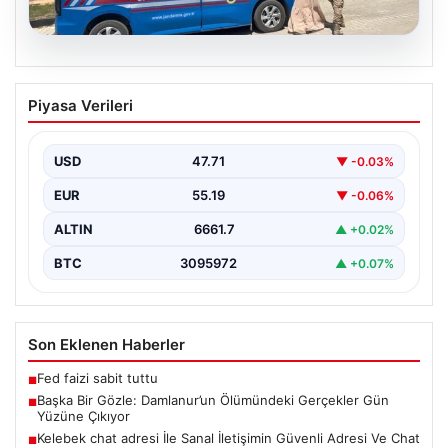
08.08.2026
Başka Bir Gözle: Damlanur’un
Piyasa Verileri
Ölümündeki Gerçekler Gün Yüzüne
Çıkıyor
USD
47.71
▼ -0.03%
Van’ın Başkale ilçesinde yaşanan ve uzun süredir
gizemini koruyan olayın perde arkası aralanmaya
EUR
55.19
▼ -0.06%
başladı.…
ALTIN
6661.7
▲ +0.02%
BTC
3095972
▲ +0.07%
Son Eklenen Haberler
Fed faizi sabit tuttu
■
Başka Bir Gözle: Damlanur’un Ölümündeki Gerçekler Gün
■
Yüzüne Çıkıyor
Kelebek chat adresi İle Sanal İletişimin Güvenli Adresi Ve Chat
■