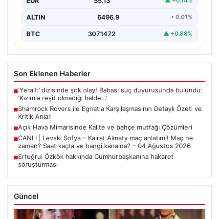
EUR
55.13
▲ +0.14%
bir…
ALTIN
6496.9
• 0.01%
BTC
3071472
▲ +0.88%
Son Eklenen Haberler
‘Yeraltı’ dizisinde şok olay! Babası suç duyurusunda bulundu:
■
‘Kızımla reşit olmadığı halde…’
Shamrock Rovers ile Egnatia Karşılaşmasının Detaylı Özeti ve
■
Kritik Anlar
Açık Hava Mimarisinde Kalite ve bahçe mutfağı Çözümleri
■
CANLI | Levski Sofya – Kairat Almaty maç anlatımı! Maç ne
■
zaman? Saat kaçta ve hangi kanalda? – 04 Ağustos 2026
Ertuğrul Özkök hakkında Cumhurbaşkanına hakaret
■
soruşturması
Güncel