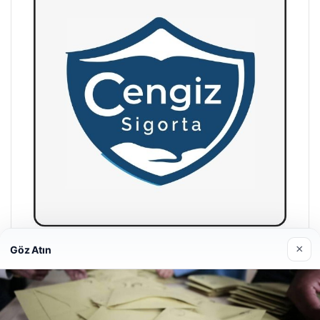
×
Göz Atın
Hastaş Beton
26/05/2026