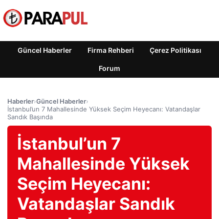
Güncel Haberler
Firma Rehberi
Çerez Politikası
Forum
Haberler
›
Güncel Haberler
›
İstanbul’un 7 Mahallesinde Yüksek Seçim Heyecanı: Vatandaşlar
Sandık Başında
İstanbul’un 7
Mahallesinde Yüksek
Seçim Heyecanı:
Vatandaşlar Sandık