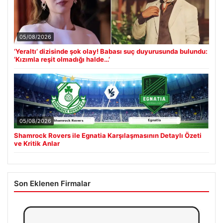
05/08/2026
‘Yeraltı’ dizisinde şok olay! Babası suç duyurusunda bulundu:
‘Kızımla reşit olmadığı halde…’
05/08/2026
Shamrock Rovers ile Egnatia Karşılaşmasının Detaylı Özeti
ve Kritik Anlar
Son Eklenen Firmalar