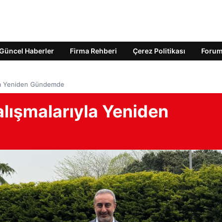
Güncel Haberler
Firma Rehberi
Çerez Politikası
Foru
yla Yeniden Gündemde
lışmalarıyla Yeniden