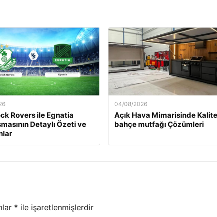
26
04/08/2026
k Rovers ile Egnatia
Açık Hava Mimarisinde Kalite
şmasının Detaylı Özeti ve
bahçe mutfağı Çözümleri
nlar
nlar
*
ile işaretlenmişlerdir