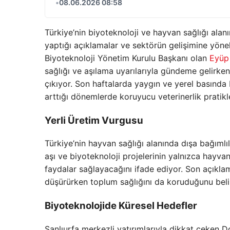
•
08.06.2026 08:58
Türkiye’nin biyoteknoloji ve hayvan sağlığı ala
yaptığı açıklamalar ve sektörün gelişimine yönel
Biyoteknoloji Yönetim Kurulu Başkanı olan
Eyüp
sağlığı ve aşılama uyarılarıyla gündeme gelirken,
çıkıyor. Son haftalarda yaygın ve yerel basında
arttığı dönemlerde koruyucu veterinerlik pratikl
Yerli Üretim Vurgusu
Türkiye’nin hayvan sağlığı alanında dışa bağımlıl
aşı ve biyoteknoloji projelerinin yalnızca hayva
faydalar sağlayacağını ifade ediyor. Son açıklam
düşürürken toplum sağlığını da koruduğunu belir
Biyoteknolojide Küresel Hedefler
Şanlıurfa merkezli yatırımlarıyla dikkat çeken Do