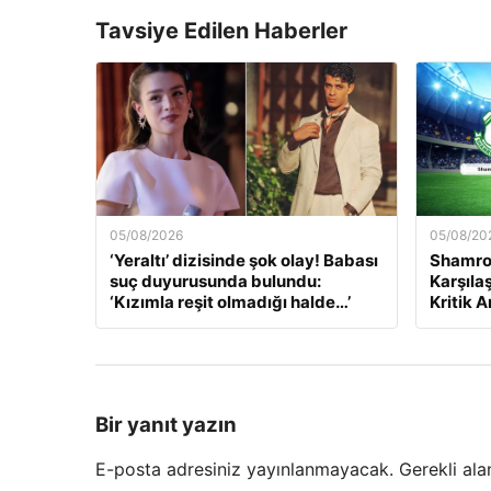
Tavsiye Edilen Haberler
05/08/2026
05/08/20
‘Yeraltı’ dizisinde şok olay! Babası
Shamroc
suç duyurusunda bulundu:
Karşıla
‘Kızımla reşit olmadığı halde…’
Kritik A
Bir yanıt yazın
E-posta adresiniz yayınlanmayacak.
Gerekli ala