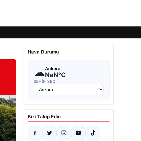
m
Hava Durumu
☁
Ankara
NaN°C
ŞEHIR SEÇ
Bizi Takip Edin