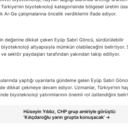
 Türkiye’nin biyoteknoloji kategorisinde bölgesel üretim üss
 Ar-Ge çalışmalarına öncelik verdiklerini ifade ediyor.
ğin değerine dikkat çeken Eyüp Sabri Göncü, sürdürülebilir
biyoteknoloji altyapısıyla mümkün olabileceğini belirtiyor.
r ve sektör paydaşları tarafından yakından takip ediliyor.
onularında yaptığı uyarılarla gündeme gelen Eyüp Sabri Gönc
le de dikkat çekmeye devam ediyor. Uzmanlar, Türkiye’nin h
de biyoteknoloji yatırımlarının önemli rol üstlendiğini belirt
Hüseyin Yıldız, CHP grup amiriyle görüştü:
‘Kılıçdaroğlu yarın grupta konuşacak’ →