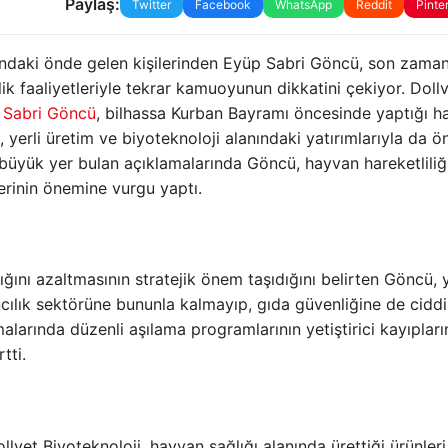
Paylaş:
Twitter
Facebook
WhatsApp
Reddit
Pinte
nındaki önde gelen kişilerinden Eyüp Sabri Göncü, son zama
ik faaliyetleriyle tekrar kamuoyunun dikkatini çekiyor. Doll
 Sabri Göncü
, bilhassa Kurban Bayramı öncesinde yaptığı h
 yerli üretim ve biyoteknoloji alanındaki yatırımlarıyla da ö
 büyük yer bulan açıklamalarında Göncü, hayvan hareketliliğ
erinin önemine vurgu yaptı.
ığını azaltmasının stratejik önem taşıdığını belirten Göncü, y
ncılık sektörüne bununla kalmayıp, gıda güvenliğine de ciddi
alarında düzenli aşılama programlarının yetiştirici kayıpları
tti.
llvet Biyoteknoloji, hayvan sağlığı alanında ürettiği ürünleri