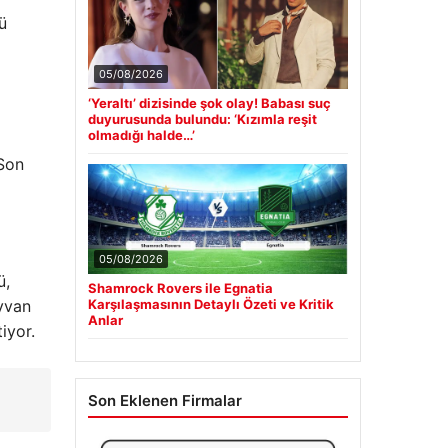
ü
05/08/2026
‘Yeraltı’ dizisinde şok olay! Babası suç
duyurusunda bulundu: ‘Kızımla reşit
olmadığı halde…’
 Son
05/08/2026
ü,
Shamrock Rovers ile Egnatia
ayvan
Karşılaşmasının Detaylı Özeti ve Kritik
Anlar
iyor.
Son Eklenen Firmalar