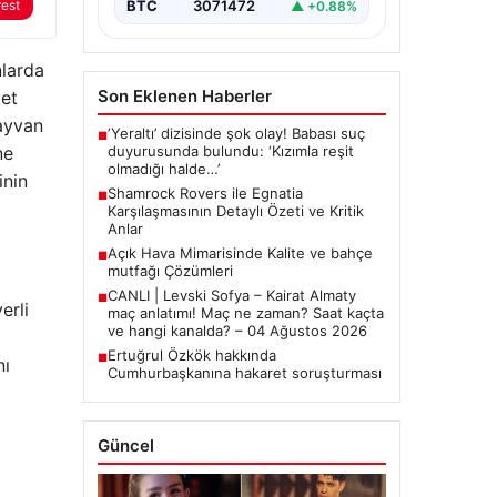
rest
BTC
3071472
▲ +0.88%
nlarda
Son Eklenen Haberler
vet
ayvan
‘Yeraltı’ dizisinde şok olay! Babası suç
■
ne
duyurusunda bulundu: ‘Kızımla reşit
olmadığı halde…’
inin
Shamrock Rovers ile Egnatia
■
Karşılaşmasının Detaylı Özeti ve Kritik
Anlar
Açık Hava Mimarisinde Kalite ve bahçe
■
mutfağı Çözümleri
CANLI | Levski Sofya – Kairat Almaty
■
erli
maç anlatımı! Maç ne zaman? Saat kaçta
ve hangi kanalda? – 04 Ağustos 2026
Ertuğrul Özkök hakkında
■
nı
Cumhurbaşkanına hakaret soruşturması
Güncel