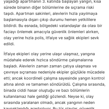
yaşadığı apartmanın 3. katında başlayan yangın, kısa
sürede binanın diğer bölümlerine de sıçrama riski
taşıdı. Apartman sakinleri, alevlerin hızla yayılmaya
başlamasıyla dışarı çıkıp durumu hemen yetkililere
bildirdi. Bu esnada, bölgedeki vatandaşlar da olası bir
faciayı önlemek amacıyla güvenlik önlemleri alırken,
olay yerine hızla polis, itfaiye ve sağlık ekipleri sevk
edildi.
İtfaiye ekipleri olay yerine ulaşır ulaşmaz, yangına
müdahale ederek hızlıca söndürme çalışmalarına
başladı. Alevlerin zaman zaman çatıya ulaşması ve
çevreye sıçraması nedeniyle ekipler güçlükle mücadele
etti; ancak koordineli çalışma sayesinde yangın kontrol
altına alındı ve tamamen söndürüldü. Çalışma sırasında,
binada ciddi hasar oluştuğu ve bazı bölümlerin
kullanılamaz hale geldiği gözlendi. Neyse ki, olay
sırasında yaralanan olmadı, ancak yangının neden
kaynaklandığı araştırılıyor. Bu tür olaylar, güvenlik