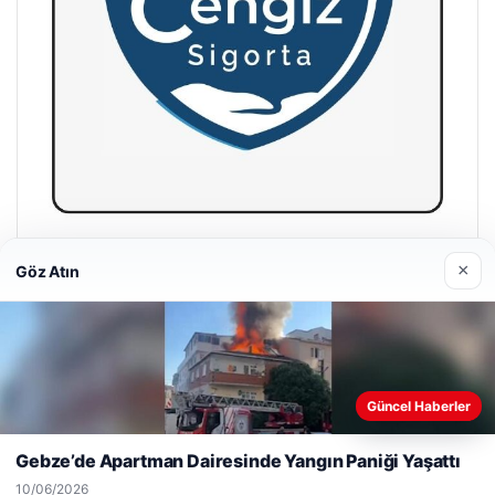
Hastaş Beton
×
Göz Atın
26/05/2026
Web sitemizi nasıl kullandığınızı daha iyi anlayabilmek,
Güncel Haberler
deneyiminizi kişiselleştirmek ve geliştirmek amacıyla çerezler
kullanıyoruz.
Çerez Politikamız
Gebze’de Apartman Dairesinde Yangın Paniği Yaşattı
© 2026 Parapul – Güncel Ekonomi Haberleri
Reddet
Kabul Et
10/06/2026