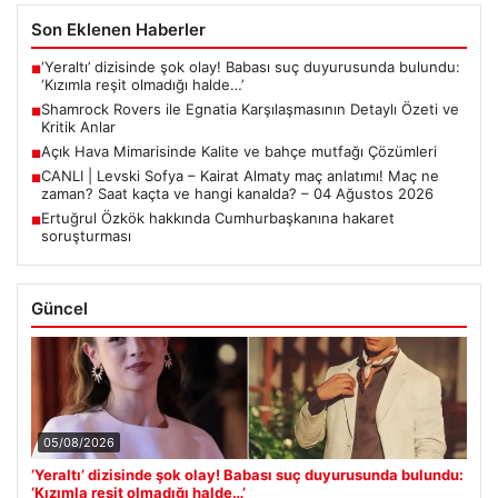
Son Eklenen Haberler
‘Yeraltı’ dizisinde şok olay! Babası suç duyurusunda bulundu:
■
‘Kızımla reşit olmadığı halde…’
Shamrock Rovers ile Egnatia Karşılaşmasının Detaylı Özeti ve
■
Kritik Anlar
Açık Hava Mimarisinde Kalite ve bahçe mutfağı Çözümleri
■
CANLI | Levski Sofya – Kairat Almaty maç anlatımı! Maç ne
■
zaman? Saat kaçta ve hangi kanalda? – 04 Ağustos 2026
Ertuğrul Özkök hakkında Cumhurbaşkanına hakaret
■
soruşturması
Güncel
05/08/2026
‘Yeraltı’ dizisinde şok olay! Babası suç duyurusunda bulundu:
‘Kızımla reşit olmadığı halde…’