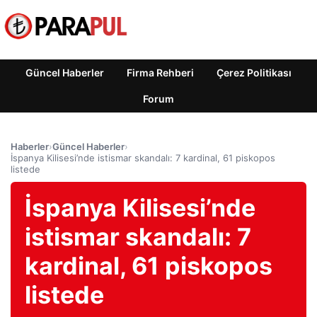
Güncel Haberler
Firma Rehberi
Çerez Politikası
Forum
Haberler
›
Güncel Haberler
›
İspanya Kilisesi’nde istismar skandalı: 7 kardinal, 61 piskopos
listede
İspanya Kilisesi’nde
istismar skandalı: 7
kardinal, 61 piskopos
listede