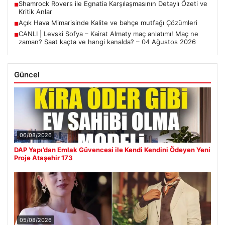
Shamrock Rovers ile Egnatia Karşılaşmasının Detaylı Özeti ve
■
Kritik Anlar
Açık Hava Mimarisinde Kalite ve bahçe mutfağı Çözümleri
■
CANLI | Levski Sofya – Kairat Almaty maç anlatımı! Maç ne
■
zaman? Saat kaçta ve hangi kanalda? – 04 Ağustos 2026
Güncel
06/08/2026
DAP Yapı’dan Emlak Güvencesi ile Kendi Kendini Ödeyen Yeni
Proje Ataşehir 173
05/08/2026