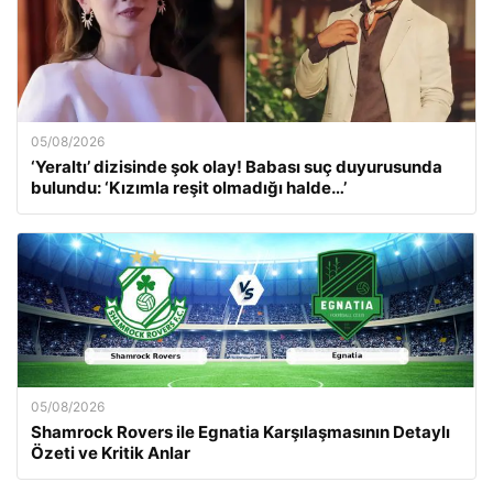
05/08/2026
‘Yeraltı’ dizisinde şok olay! Babası suç duyurusunda
bulundu: ‘Kızımla reşit olmadığı halde…’
05/08/2026
Shamrock Rovers ile Egnatia Karşılaşmasının Detaylı
Özeti ve Kritik Anlar