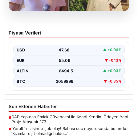
05.08.2026
‘Yeraltı’ dizisinde şok olay! Babası suç
Piyasa Verileri
duyurusunda bulundu: ‘Kızımla reşit
olmadığı halde…’
USD
47.68
▲ +0.06%
EUR
55.06
▼ -0.13%
ALTIN
6494.5
▲ +0.03%
BTC
3059899
▼ -0.35%
Son Eklenen Haberler
DAP Yapı’dan Emlak Güvencesi ile Kendi Kendini Ödeyen Yeni
■
Proje Ataşehir 173
‘Yeraltı’ dizisinde şok olay! Babası suç duyurusunda bulundu:
■
‘Kızımla reşit olmadığı halde…’