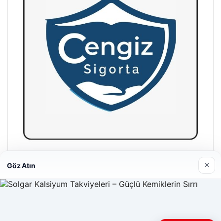
Hastaş Beton
×
Göz Atın
26/05/2026