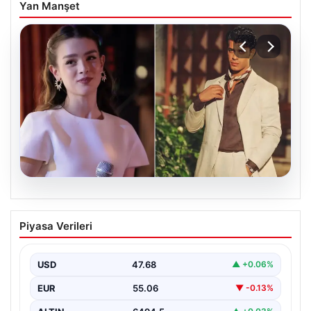
Yan Manşet
05.08.2026
‘Yeraltı’ dizisinde şok olay! Babası suç
Piyasa Verileri
duyurusunda bulundu: ‘Kızımla reşit
olmadığı halde…’
USD
47.68
▲ +0.06%
EUR
55.06
▼ -0.13%