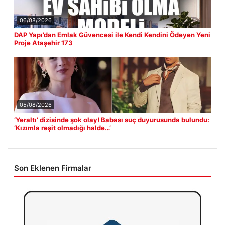
06/08/2026
DAP Yapı’dan Emlak Güvencesi ile Kendi Kendini Ödeyen Yeni
Proje Ataşehir 173
05/08/2026
‘Yeraltı’ dizisinde şok olay! Babası suç duyurusunda bulundu:
‘Kızımla reşit olmadığı halde…’
Son Eklenen Firmalar