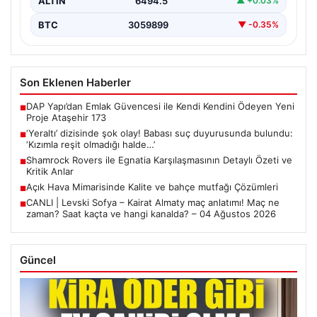
ALTIN
6494.5
▲ +0.03%
BTC
3059899
▼ -0.35%
Son Eklenen Haberler
DAP Yapı’dan Emlak Güvencesi ile Kendi Kendini Ödeyen Yeni
■
Proje Ataşehir 173
‘Yeraltı’ dizisinde şok olay! Babası suç duyurusunda bulundu:
■
‘Kızımla reşit olmadığı halde…’
Shamrock Rovers ile Egnatia Karşılaşmasının Detaylı Özeti ve
■
Kritik Anlar
Açık Hava Mimarisinde Kalite ve bahçe mutfağı Çözümleri
■
CANLI | Levski Sofya – Kairat Almaty maç anlatımı! Maç ne
■
zaman? Saat kaçta ve hangi kanalda? – 04 Ağustos 2026
Güncel