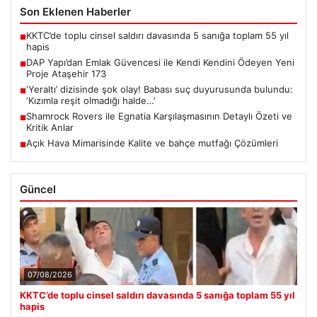
Son Eklenen Haberler
KKTC’de toplu cinsel saldırı davasında 5 sanığa toplam 55 yıl
■
hapis
DAP Yapı’dan Emlak Güvencesi ile Kendi Kendini Ödeyen Yeni
■
Proje Ataşehir 173
‘Yeraltı’ dizisinde şok olay! Babası suç duyurusunda bulundu:
■
‘Kızımla reşit olmadığı halde…’
Shamrock Rovers ile Egnatia Karşılaşmasının Detaylı Özeti ve
■
Kritik Anlar
Açık Hava Mimarisinde Kalite ve bahçe mutfağı Çözümleri
■
Güncel
07/08/2026
KKTC’de toplu cinsel saldırı davasında 5 sanığa toplam 55 yıl
hapis