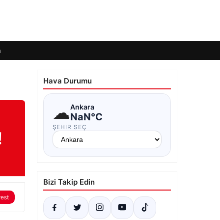
m
Hava Durumu
☁
Ankara
NaN°C
ŞEHIR SEÇ
!
Bizi Takip Edin
rest