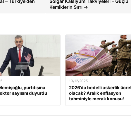
a! – Türkiye'den
Solgar Kalsiyum Takviyeleri – Güçlü
Kemiklerin Sırrı →
25
13/12/2025
emişoğlu, yurtdışına
2026’da bedelli askerlik ücret
oktor sayısını duyurdu
olacak? Aralık enflasyon
tahminiyle merak konusu!