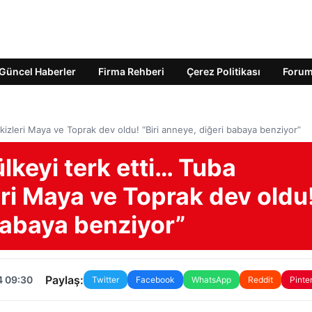
Güncel Haberler
Firma Rehberi
Çerez Politikası
Foru
ikizleri Maya ve Toprak dev oldu! “Biri anneye, diğeri babaya benziyor”
ülkeyi terk etti… Tuba
ri Maya ve Toprak dev oldu
 babaya benziyor”
Paylaş:
4 09:30
Twitter
Facebook
WhatsApp
Reddit
Pinte