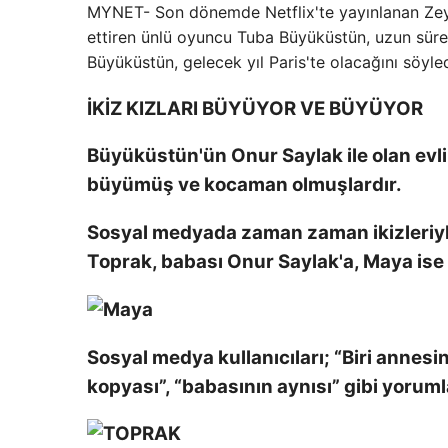
MYNET- Son dönemde Netflix'te yayınlanan Zeyti
ettiren ünlü oyuncu Tuba Büyüküstün, uzun süredir
Büyüküstün, gelecek yıl Paris'te olacağını söyled
İKİZ KIZLARI BÜYÜYOR VE BÜYÜYOR
Büyüküstün'ün Onur Saylak ile olan evlil
büyümüş ve kocaman olmuşlardır.
Sosyal medyada zaman zaman ikizleriyle
Toprak, babası Onur Saylak'a, Maya ise 
Sosyal medya kullanıcıları; “Biri annesi
kopyası”, “babasının aynısı” gibi yoruml