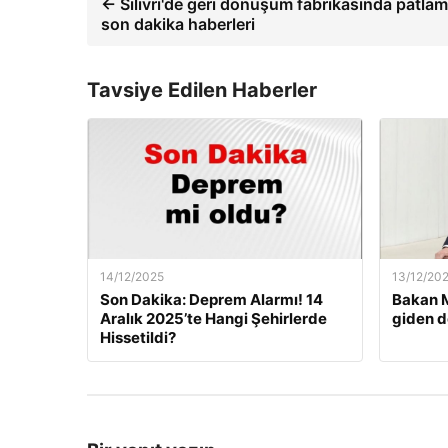
← Silivri'de geri dönüşüm fabrikasında patlam
son dakika haberleri
Tavsiye Edilen Haberler
14/12/2025
13/12/20
Son Dakika: Deprem Alarmı! 14
Bakan M
Aralık 2025’te Hangi Şehirlerde
giden d
Hissetildi?