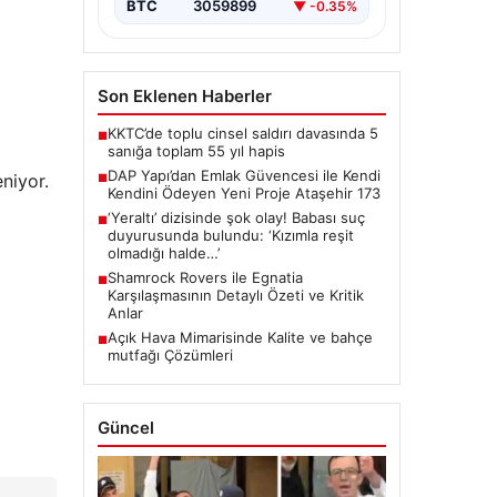
BTC
3059899
▼ -0.35%
Son Eklenen Haberler
KKTC’de toplu cinsel saldırı davasında 5
■
sanığa toplam 55 yıl hapis
DAP Yapı’dan Emlak Güvencesi ile Kendi
niyor.
■
Kendini Ödeyen Yeni Proje Ataşehir 173
‘Yeraltı’ dizisinde şok olay! Babası suç
■
duyurusunda bulundu: ‘Kızımla reşit
olmadığı halde…’
Shamrock Rovers ile Egnatia
■
Karşılaşmasının Detaylı Özeti ve Kritik
Anlar
Açık Hava Mimarisinde Kalite ve bahçe
■
mutfağı Çözümleri
Güncel