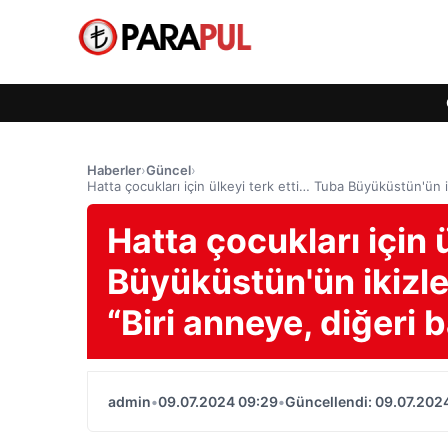
Haberler
›
Güncel
›
Hatta çocukları için ülkeyi terk etti… Tuba Büyüküstün'ün 
Hatta çocukları için 
Büyüküstün'ün ikizle
“Biri anneye, diğeri
admin
•
09.07.2024 09:29
•
Güncellendi: 09.07.202