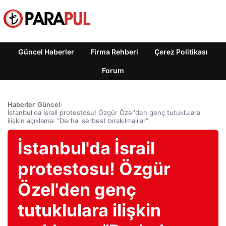
Güncel Haberler
Firma Rehberi
Çerez Politikası
Forum
Haberler
›
Güncel
›
İstanbul'da İsrail protestosu! Özgür Özel'den genç tutuklulara
ilişkin açıklama: “Derhal serbest bırakılmalılar”
İstanbul'da İsrail
protestosu! Özgür
Özel'den genç
tutuklulara ilişkin