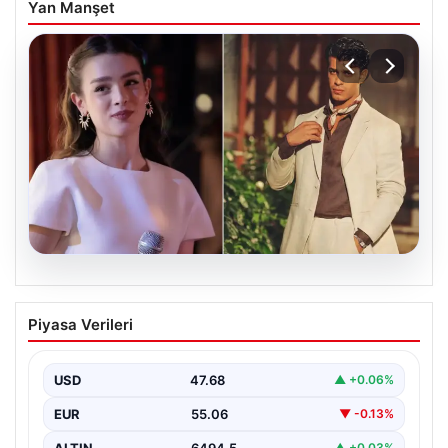
Yan Manşet
05.08.2026
‘Yeraltı’ dizisinde şok olay! Babası suç
Piyasa Verileri
duyurusunda bulundu: ‘Kızımla reşit
olmadığı halde…’
USD
47.68
▲ +0.06%
EUR
55.06
▼ -0.13%
ALTIN
6494.5
▲ +0.03%