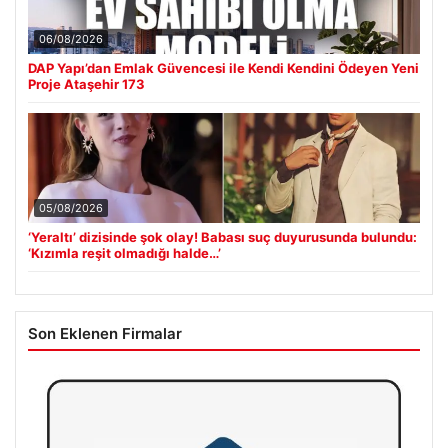
06/08/2026
DAP Yapı’dan Emlak Güvencesi ile Kendi Kendini Ödeyen Yeni
Proje Ataşehir 173
05/08/2026
‘Yeraltı’ dizisinde şok olay! Babası suç duyurusunda bulundu:
‘Kızımla reşit olmadığı halde…’
Son Eklenen Firmalar