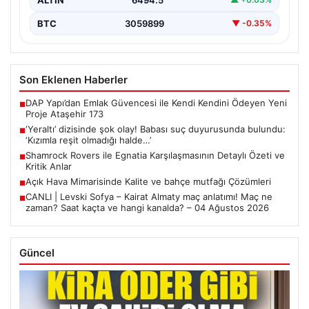
BTC
3059899
▼ -0.35%
Son Eklenen Haberler
DAP Yapı’dan Emlak Güvencesi ile Kendi Kendini Ödeyen Yeni
■
Proje Ataşehir 173
‘Yeraltı’ dizisinde şok olay! Babası suç duyurusunda bulundu:
■
‘Kızımla reşit olmadığı halde…’
Shamrock Rovers ile Egnatia Karşılaşmasının Detaylı Özeti ve
■
Kritik Anlar
Açık Hava Mimarisinde Kalite ve bahçe mutfağı Çözümleri
■
CANLI | Levski Sofya – Kairat Almaty maç anlatımı! Maç ne
■
zaman? Saat kaçta ve hangi kanalda? – 04 Ağustos 2026
Güncel