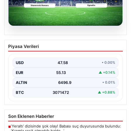
05.08.2026
Shamrock Rovers ile Egnatia
Piyasa Verileri
Karşılaşmasının Detaylı Özeti ve Kritik
Anlar
USD
47.58
• 0.00%
İrlanda temsilcisi Shamrock Rovers, Avrupa kupaları
mücadelesinde Egnatia’yı ağırladı ve sahadan 3-1’lik net
EUR
55.13
▲ +0.14%
bir…
ALTIN
6496.9
• 0.01%
BTC
3071472
▲ +0.88%
Son Eklenen Haberler
‘Yeraltı’ dizisinde şok olay! Babası suç duyurusunda bulundu:
■
‘Kızımla reşit olmadığı halde…’