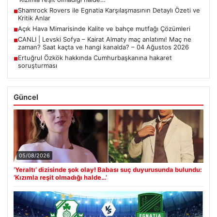
Shamrock Rovers ile Egnatia Karşılaşmasının Detaylı Özeti ve
■
Kritik Anlar
Açık Hava Mimarisinde Kalite ve bahçe mutfağı Çözümleri
■
CANLI | Levski Sofya – Kairat Almaty maç anlatımı! Maç ne
■
zaman? Saat kaçta ve hangi kanalda? – 04 Ağustos 2026
Ertuğrul Özkök hakkında Cumhurbaşkanına hakaret
■
soruşturması
Güncel
05/08/2026
‘Yeraltı’ dizisinde şok olay! Babası suç duyurusunda bulundu:
‘Kızımla reşit olmadığı halde…’