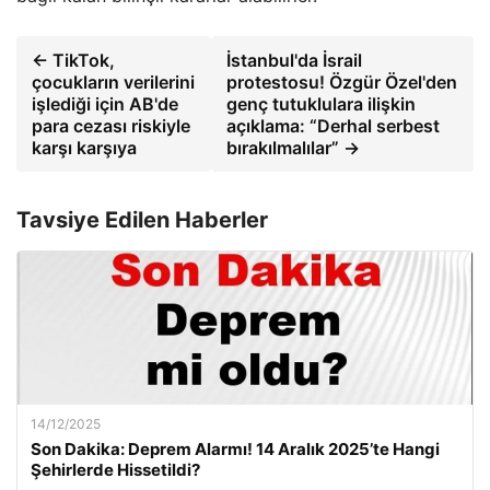
← TikTok,
İstanbul'da İsrail
çocukların verilerini
protestosu! Özgür Özel'den
işlediği için AB'de
genç tutuklulara ilişkin
para cezası riskiyle
açıklama: “Derhal serbest
karşı karşıya
bırakılmalılar” →
Tavsiye Edilen Haberler
14/12/2025
Son Dakika: Deprem Alarmı! 14 Aralık 2025’te Hangi
Şehirlerde Hissetildi?