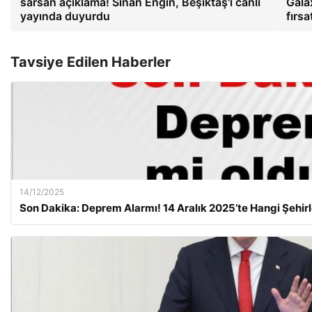
sarsan açıklama! Sinan Engin, Beşiktaş'ı canlı
Gala
yayında duyurdu
fırsa
Tavsiye Edilen Haberler
14/12/2025
Son Dakika: Deprem Alarmı! 14 Aralık 2025’te Hangi Şehirl