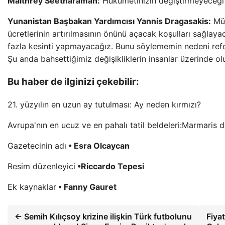
Maithrey Seetharaman:
Hükümetinizin değiştirmeyeceği 
Yunanistan Başbakan Yardımcısı Yannis Dragasakis:
Müz
ücretlerinin artırılmasının önünü açacak koşulları sağlay
fazla kesinti yapmayacağız. Bunu söylememin nedeni refo
Şu anda bahsettiğimiz değişikliklerin insanlar üzerinde olu
Bu haber de ilginizi çekebilir:
21. yüzyılın en uzun ay tutulması: Ay neden kırmızı?
Avrupa'nın en ucuz ve en pahalı tatil beldeleri:Marmaris d
Gazetecinin adı
• Esra Olcaycan
Resim düzenleyici
•Riccardo Tepesi
Ek kaynaklar
• Fanny Gauret
← Semih Kılıçsoy krizine ilişkin Türk futbolunu
Fiya