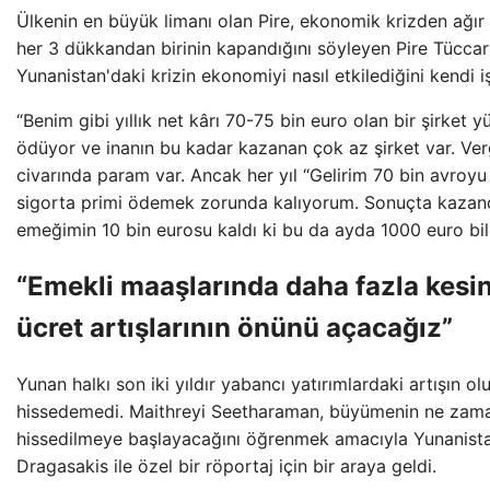
Ülkenin en büyük limanı olan Pire, ekonomik krizden ağır 
her 3 dükkandan birinin kapandığını söyleyen Pire Tüccarla
Yunanistan'daki krizin ekonomiyi nasıl etkilediğini kendi i
“Benim gibi yıllık net kârı 70-75 bin euro olan bir şirket
ödüyor ve inanın bu kadar kazanan çok az şirket var. Ver
civarında param var. Ancak her yıl “Gelirim 70 bin avroyu
sigorta primi ödemek zorunda kalıyorum. Sonuçta kazandı
emeğimin 10 bin eurosu kaldı ki bu da ayda 1000 euro bile
“Emekli maaşlarında daha fazla kesi
ücret artışlarının önünü açacağız”
Yunan halkı son iki yıldır yabancı yatırımlardaki artışın ol
hissedemedi. Maithreyi Seetharaman, büyümenin ne zama
hissedilmeye başlayacağını öğrenmek amacıyla Yunanist
Dragasakis ile özel bir röportaj için bir araya geldi.