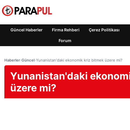
Güncel Haberler
Firma Rehberi
Çerez Politikası
Forum
Haberler
›
Güncel
›
Yunanistan'daki ekonomik kriz bitmek üzere mi?
Yunanistan'daki ekonomi
üzere mi?