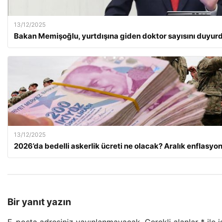
13/12/2025
Bakan Memişoğlu, yurtdışına giden doktor sayısını duyur
13/12/2025
2026’da bedelli askerlik ücreti ne olacak? Aralık enflasy
Bir yanıt yazın
E-posta adresiniz yayınlanmayacak.
Gerekli alanlar
*
ile 