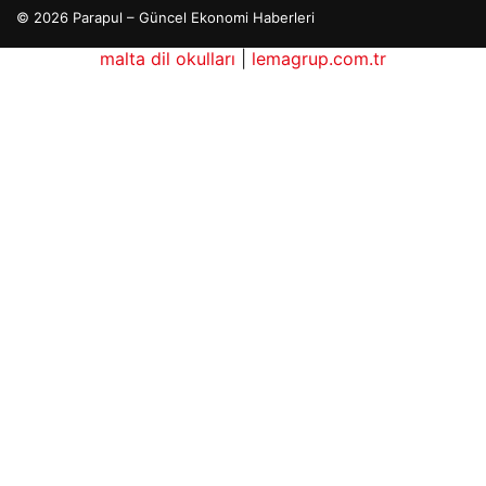
© 2026 Parapul – Güncel Ekonomi Haberleri
malta dil okulları
|
lemagrup.com.tr
b
io