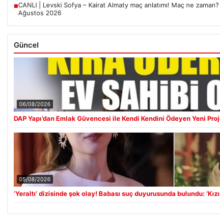
CANLI | Levski Sofya – Kairat Almaty maç anlatımı! Maç ne zaman?
■
Ağustos 2026
Güncel
06/08/2026
DAP Yapı’dan Emlak Güvencesi ile Kendi Kendini Ödeyen Yeni Proj
05/08/2026
‘Yeraltı’ dizisinde şok olay! Babası suç duyurusunda bulundu: ‘Kız