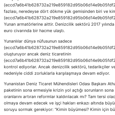
{eccd7a6b41b628732a219e859182d95b06d14e9b05fdf
fazlası, neredeyse dört dökme yük gemisinden biri ve kim
{eccd7a6b41b628732a219e859182d95b06d14e9b05fdf2
Yunan armatörlerine aittir. Denizcilik sektörü 2017 yılın
euro civarında bir hacme ulaştı.
Yunanlılar dünya nüfusunun sadece
{eccd7a6b41b628732a219e859182d95b06d14e9b05fdf2
oluşturuyor ancak deniz ticaretinin
{eccd7a6b41b628732a219e859182d95b06d14e9b05fdf2
kontrol ediyorlar. Ancak denizcilik sektörü, tedarikçiler
nedeniyle ciddi zorluklarla karşılaşmaya devam ediyor.
Yunanistan Deniz Ticaret Mühendisleri Odası Başkanı Ath
paketinin sona ermesiyle krizin yol açtığı sorunların sona 
oranlarını artıran reformlar kaldırılacak mı? Tam tersi ola
olmaya devam edecek ve işçi hakları enkazı altında büy
soruyu sormak gerekiyor: “Kimin büyümesi? Kimin için b