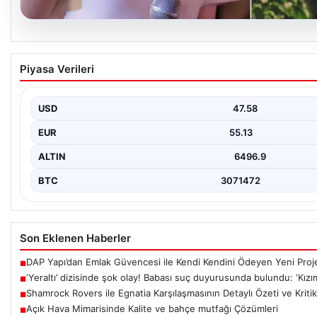
05.08.2026
‘Yeraltı’ dizisinde şok olay! Babası suç duyur
Piyasa Verileri
reşit olmadığı halde…’
USD
47.58
EUR
55.13
ALTIN
6496.9
BTC
3071472
Son Eklenen Haberler
DAP Yapı’dan Emlak Güvencesi ile Kendi Kendini Ödeyen Yeni Proj
■
‘Yeraltı’ dizisinde şok olay! Babası suç duyurusunda bulundu: ‘Kızı
■
Shamrock Rovers ile Egnatia Karşılaşmasının Detaylı Özeti ve Kritik
■
Açık Hava Mimarisinde Kalite ve bahçe mutfağı Çözümleri
■