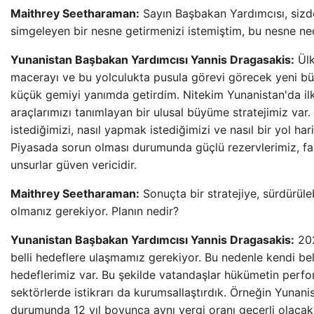
Maithrey Seetharaman:
Sayın Başbakan Yardımcısı, sizde
simgeleyen bir nesne getirmenizi istemiştim, bu nesne ne
Yunanistan Başbakan Yardımcısı Yannis Dragasakis:
Ülk
macerayı ve bu yolculukta pusula görevi görecek yeni bü
küçük gemiyi yanımda getirdim. Nitekim Yunanistan'da ilk
araçlarımızı tanımlayan bir ulusal büyüme stratejimiz var.
istediğimizi, nasıl yapmak istediğimizi ve nasıl bir yol hari
Piyasada sorun olması durumunda güçlü rezervlerimiz, fa
unsurlar güven vericidir.
Maithrey Seetharaman:
Sonuçta bir stratejiye, sürdürüle
olmanız gerekiyor. Planın nedir?
Yunanistan Başbakan Yardımcısı Yannis Dragasakis:
202
belli hedeflere ulaşmamız gerekiyor. Bu nedenle kendi beli
hedeflerimiz var. Bu şekilde vatandaşlar hükümetin perfor
sektörlerde istikrarı da kurumsallaştırdık. Örneğin Yunan
durumunda 12 yıl boyunca aynı vergi oranı geçerli olacak