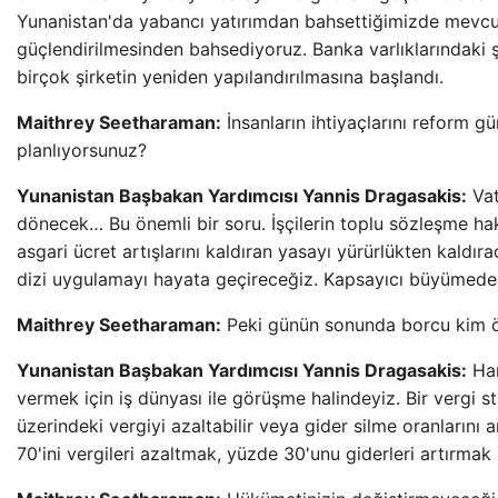
Yunanistan'da yabancı yatırımdan bahsettiğimizde mevcu
güçlendirilmesinden bahsediyoruz. Banka varlıklarındaki ş
birçok şirketin yeniden yapılandırılmasına başlandı.
Maithrey Seetharaman:
İnsanların ihtiyaçlarını reform 
planlıyorsunuz?
Yunanistan Başbakan Yardımcısı Yannis Dragasakis:
Vat
dönecek… Bu önemli bir soru. İşçilerin toplu sözleşme hakl
asgari ücret artışlarını kaldıran yasayı yürürlükten kaldıra
dizi uygulamayı hayata geçireceğiz. Kapsayıcı büyümede
Maithrey Seetharaman:
Peki günün sonunda borcu kim öd
Yunanistan Başbakan Yardımcısı Yannis Dragasakis:
Han
vermek için iş dünyası ile görüşme halindeyiz. Bir vergi st
üzerindeki vergiyi azaltabilir veya gider silme oranlarını ar
70'ini vergileri azaltmak, yüzde 30'unu giderleri artırmak