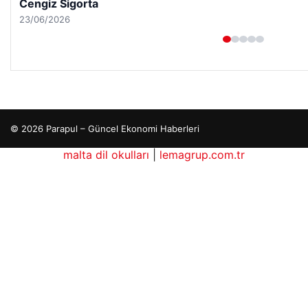
Hastaş Beton
26/05/2026
© 2026 Parapul – Güncel Ekonomi Haberleri
malta dil okulları
|
lemagrup.com.tr
dhub
betcio