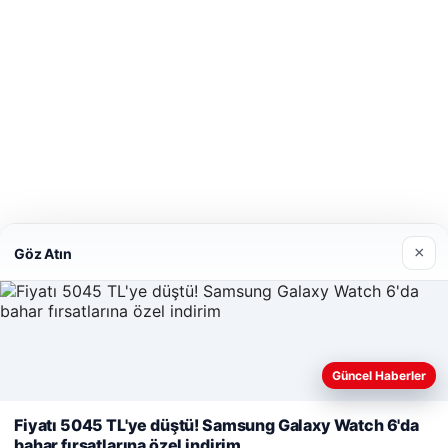
×
Göz Atın
Güncel Haberler
Web sitemizi nasıl kullandığınızı daha iyi anlayabilmek, deneyiminiz
Fiyatı 5045 TL'ye düştü! Samsung Galaxy Watch 6'da
amacıyla çerezler kullanıyoruz.
Çerez Politikamız
bahar fırsatlarına özel indirim