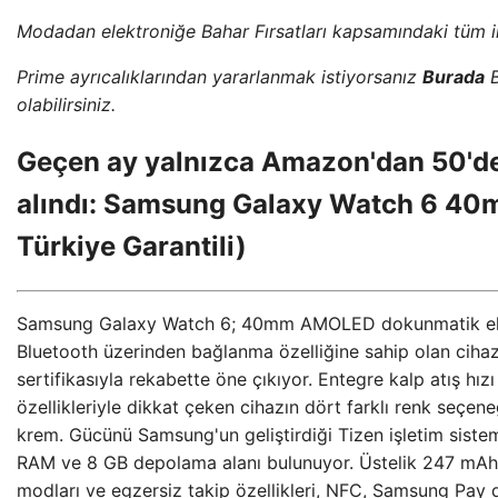
Modadan elektroniğe Bahar Fırsatları kapsamındaki tüm i
Prime ayrıcalıklarından yararlanmak istiyorsanız
Burada
B
olabilirsiniz.
Geçen ay yalnızca Amazon'dan 50'den
alındı: Samsung Galaxy Watch 6 4
Türkiye Garantili)
Samsung Galaxy Watch 6; 40mm AMOLED dokunmatik ekra
Bluetooth üzerinden bağlanma özelliğine sahip olan cihaz
sertifikasıyla rekabette öne çıkıyor. Entegre kalp atış hı
özellikleriyle dikkat çeken cihazın dört farklı renk seçen
krem. Gücünü Samsung'un geliştirdiği Tizen işletim sistem
RAM ve 8 GB depolama alanı bulunuyor. Üstelik 247 mAh pi
modları ve egzersiz takip özellikleri, NFC, Samsung Pay