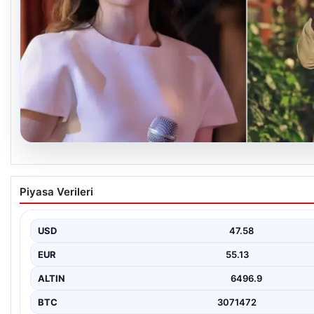
05.08.2026
‘Yeraltı’ dizisinde şok olay! Babası suç duyur
Piyasa Verileri
reşit olmadığı halde…’
USD
47.58
EUR
55.13
ALTIN
6496.9
BTC
3071472