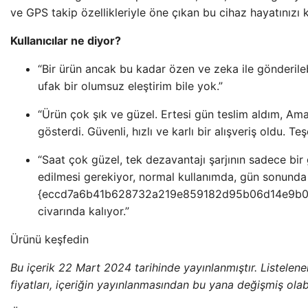
ve GPS takip özellikleriyle öne çıkan bu cihaz hayatınızı 
Kullanıcılar ne diyor?
“Bir ürün ancak bu kadar özen ve zeka ile gönderilebi
ufak bir olumsuz eleştirim bile yok.”
“Ürün çok şık ve güzel. Ertesi gün teslim aldım, Am
gösterdi. Güvenli, hızlı ve karlı bir alışveriş oldu. T
“Saat çok güzel, tek dezavantajı şarjının sadece bir
edilmesi gerekiyor, normal kullanımda, gün sonunda 
{eccd7a6b41b628732a219e859182d95b06d14e9b
civarında kalıyor.”
Ürünü keşfedin
Bu içerik 22 Mart 2024 tarihinde yayınlanmıştır. Listelenen 
fiyatları, içeriğin yayınlanmasından bu yana değişmiş olabi