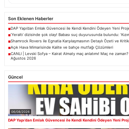
Son Eklenen Haberler
DAP Yapı’dan Emlak Güvencesi ile Kendi Kendini Ödeyen Yeni Proj
■
‘Yeraltı’ dizisinde şok olay! Babası suç duyurusunda bulundu: ‘Kızı
■
Shamrock Rovers ile Egnatia Karşılaşmasının Detaylı Özeti ve Kritik
■
Açık Hava Mimarisinde Kalite ve bahçe mutfağı Çözümleri
■
CANLI | Levski Sofya – Kairat Almaty maç anlatımı! Maç ne zaman?
■
Ağustos 2026
Güncel
06/08/2026
DAP Yapı’dan Emlak Güvencesi ile Kendi Kendini Ödeyen Yeni Proj