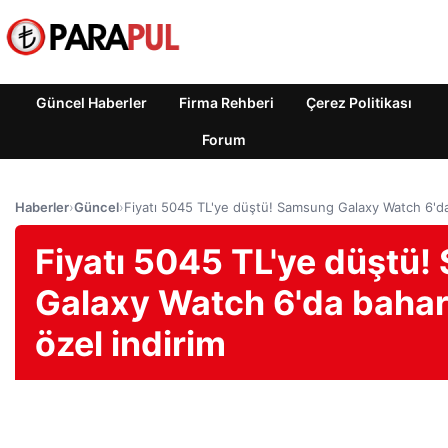
Güncel Haberler
Firma Rehberi
Çerez Politikası
Forum
Haberler
›
Güncel
›
Fiyatı 5045 TL'ye düştü! Samsung Galaxy Watch 6'da b
Fiyatı 5045 TL'ye düştü
Galaxy Watch 6'da bahar 
özel indirim