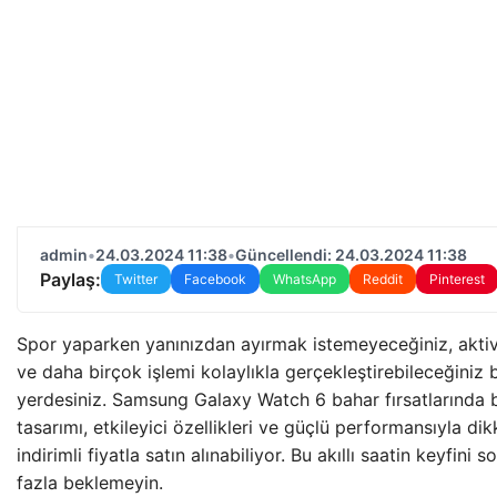
admin
•
24.03.2024 11:38
•
Güncellendi: 24.03.2024 11:38
Paylaş:
Twitter
Facebook
WhatsApp
Reddit
Pinterest
Spor yaparken yanınızdan ayırmak istemeyeceğiniz, aktivit
ve daha birçok işlemi kolaylıkla gerçekleştirebileceğiniz b
yerdesiniz. Samsung Galaxy Watch 6 bahar fırsatlarında bü
tasarımı, etkileyici özellikleri ve güçlü performansıyla d
indirimli fiyatla satın alınabiliyor. Bu akıllı saatin keyfin
fazla beklemeyin.