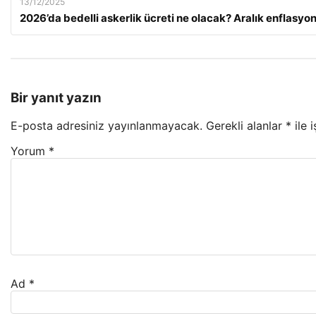
13/12/2025
2026’da bedelli askerlik ücreti ne olacak? Aralık enflasy
Bir yanıt yazın
E-posta adresiniz yayınlanmayacak.
Gerekli alanlar
*
ile 
Yorum
*
Ad
*