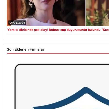
05/08/2026
‘Yeraltı’ dizisinde şok olay! Babası suç duyurusunda bulundu: ‘Kız
Son Eklenen Firmalar