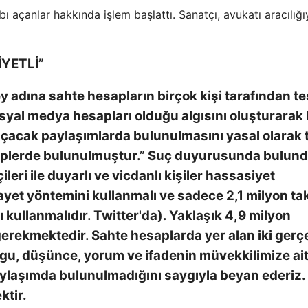
ı açanlar hakkında işlem başlattı. Sanatçı, avukatı aracılığı
İYETLİ”
ey adına sahte hesapların birçok kişi tarafından te
osyal medya hesapları olduğu algısını oluşturarak
yol açacak paylaşımlarda bulunulmasını yasal olarak 
aleplerde bulunulmuştur.” Suç duyurusunda bulund
leri ile duyarlı ve vicdanlı kişiler hassasiyet
yet yöntemini kullanmalı ve sadece 2,1 milyon ta
ı kullanmalıdır. Twitter'da). Yaklaşık 4,9 milyon
gerekmektedir. Sahte hesaplarda yer alan iki gerç
gu, düşünce, yorum ve ifadenin müvekkilimize ai
aylaşımda bulunulmadığını saygıyla beyan ederiz.
ktir.