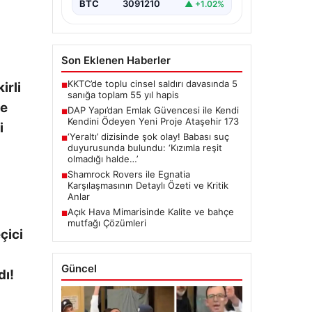
BTC
3091210
▲ +1.02%
Son Eklenen Haberler
KKTC’de toplu cinsel saldırı davasında 5
irli
■
sanığa toplam 55 yıl hapis
be
DAP Yapı’dan Emlak Güvencesi ile Kendi
■
Kendini Ödeyen Yeni Proje Ataşehir 173
i
‘Yeraltı’ dizisinde şok olay! Babası suç
■
duyurusunda bulundu: ‘Kızımla reşit
olmadığı halde…’
Shamrock Rovers ile Egnatia
■
Karşılaşmasının Detaylı Özeti ve Kritik
Anlar
Açık Hava Mimarisinde Kalite ve bahçe
■
mutfağı Çözümleri
çici
Güncel
dı!