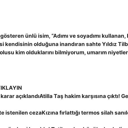
österen ünlü isim, “Adımı ve soyadımı kullanan, k
i kendisinin olduğuna inandıran sahte Yıldız Til
dolusu kim olduklarını bilmiyorum, umarım niyetler
IKLAYIN
Atilla Taş hakim karşısına çıktı! Ge
Kızına fırlattığı termos silah sanıl