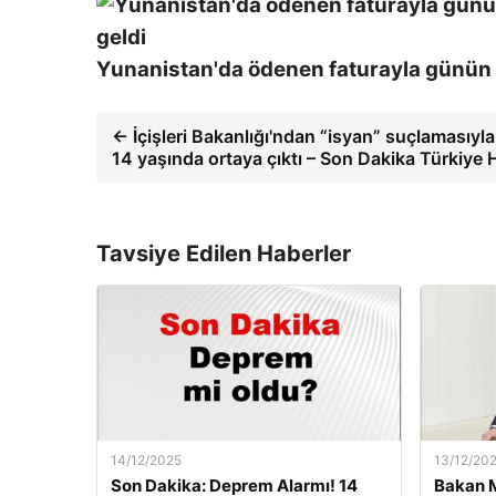
Yunanistan'da ödenen faturayla günün g
← İçişleri Bakanlığı'ndan “isyan” suçlamasıyla 
14 yaşında ortaya çıktı – Son Dakika Türkiye 
Tavsiye Edilen Haberler
14/12/2025
13/12/20
Son Dakika: Deprem Alarmı! 14
Bakan M