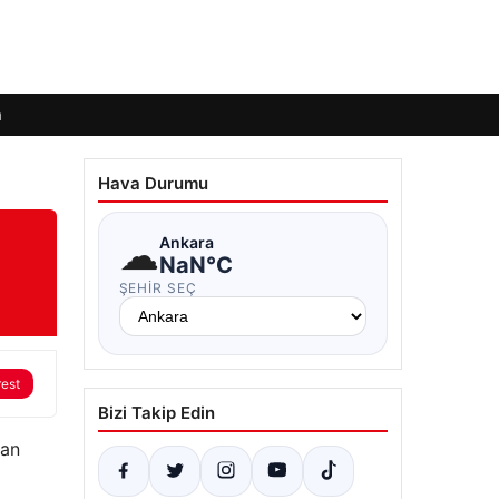
m
Hava Durumu
☁
Ankara
NaN°C
ŞEHIR SEÇ
rest
Bizi Takip Edin
şan