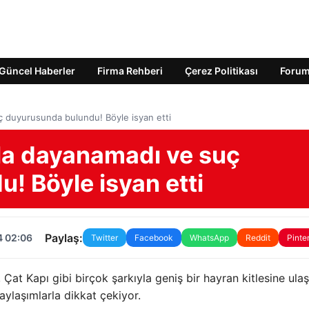
Güncel Haberler
Firma Rehberi
Çerez Politikası
Foru
uç duyurusunda bulundu! Böyle isyan etti
zla dayanamadı ve suç
! Böyle isyan etti
Paylaş:
4 02:06
Twitter
Facebook
WhatsApp
Reddit
Pinte
at Kapı gibi birçok şarkıyla geniş bir hayran kitlesine ula
aylaşımlarla dikkat çekiyor.