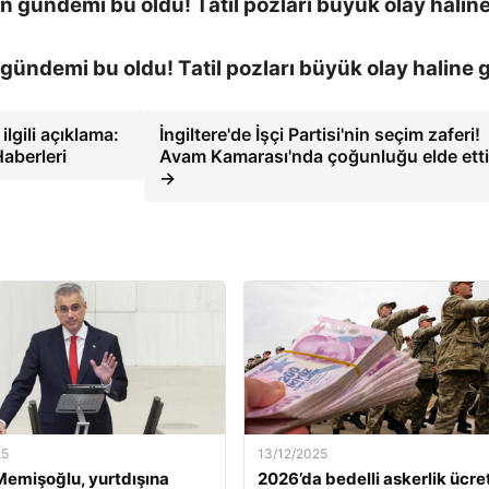
ündemi bu oldu! Tatil pozları büyük olay haline g
ilgili açıklama:
İngiltere'de İşçi Partisi'nin seçim zaferi!
Haberleri
Avam Kamarası'nda çoğunluğu elde etti
→
25
13/12/2025
emişoğlu, yurtdışına
2026’da bedelli askerlik ücret