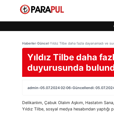
Haberler
›
Güncel
›
Yıldız Tilbe daha fazla dayanamadı ve s
Yıldız Tilbe daha fa
duyurusunda bulundu
admin
•
05.07.2024 02:06
•
Güncellendi: 05.07.202
Delikanlım, Çabuk Olalım Aşkım, Hastatım Sana, Ç
Yıldız Tilbe, sosyal medya hesabından yaptığı p