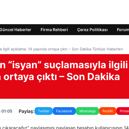
Güncel Haberler
Firma Rehberi
Çerez Politikası
Foru
a ilgili açıklama: 14 yaşında ortaya çıktı – Son Dakika Türkiye Haberleri
n “isyan” suçlamasıyla ilgili
 ortaya çıktı – Son Dakika
Paylaş:
 01:05
Twitter
Facebook
WhatsApp
Reddit
Pinte
n çıkaracağız” paylaşımını paylaşan hesabın kullanıcısının 14