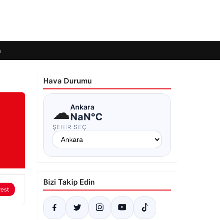
m
Hava Durumu
☁
Ankara
NaN°C
ŞEHIR SEÇ
Bizi Takip Edin
rest