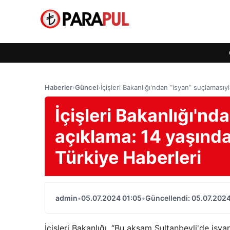
Haberler
›
Güncel
›
İçişleri Bakanlığı'ndan “isyan” suçlamasıyl
İçişleri Bakanlığı'nda
açıklama: 14 yaşında
Türkiye Haberleri
admin
•
05.07.2024 01:05
•
Güncellendi: 05.07.2024
İçişleri Bakanlığı, “Bu akşam Sultanbeyli'de isya