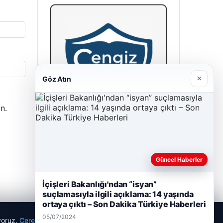
×
Göz Atın
n.
Cengiz Sigorta
23/06/2026
Güncel Haberler
İçişleri Bakanlığı'ndan “isyan”
suçlamasıyla ilgili açıklama: 14 yaşında
ortaya çıktı – Son Dakika Türkiye Haberleri
05/07/2024
ıyoruz.
Çerez Politikamız
Reddet
Kabul Et