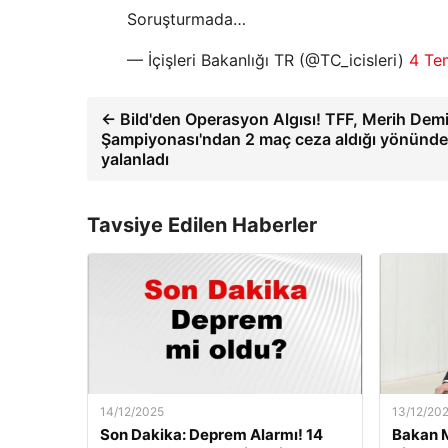
Soruşturmada…
— İçişleri Bakanlığı TR (@TC_icisleri)
4 Te
← Bild'den Operasyon Algısı! TFF, Merih Dem
Şampiyonası'ndan 2 maç ceza aldığı yönündeki
yalanladı
Tavsiye Edilen Haberler
14/12/2025
13/12/20
Son Dakika: Deprem Alarmı! 14
Bakan M