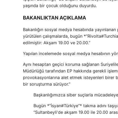
yaşında bir çocuk olduğunu duyurdu.
BAKANLIKTAN AÇIKLAMA
Bakanlığın sosyal medya hesabında yayınlanan p
yürütülen çalışmalarda, bugün *”Rivolta#Turchia
edilmiştir: Akşam 19.00 ve 20.00.”
Yapılan incelemede sosyal medya hesabının yönet
Aynı hesaptan geçici koruma sağlanan Suriyelileri
Müdürlüğü tarafından EP hakkında gerekli işlem 
provokasyonlarına alet etmek isteyenleri birer b
bir soruşturma sürüyor.”
Başkanlığımızca siber suçlarla mücadeleye
Bugün *”İsyan#Türkiye”* takma adını taşı
“Sultanbeyli'de akşam 19.00 ile 20.00 aras