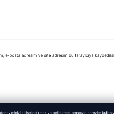
m, e-posta adresim ve site adresim bu tarayıcıya kaydedilsi
 deneyiminizi kişiselleştirmek ve geliştirmek amacıyla çerezler kullan