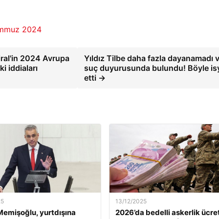
mmuz 2024
iral'in 2024 Avrupa
Yıldız Tilbe daha fazla dayanamadı 
 iddiaları
suç duyurusunda bulundu! Böyle is
etti →
25
13/12/2025
emişoğlu, yurtdışına
2026’da bedelli askerlik ücret