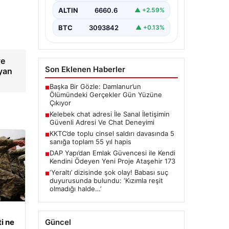
ciddi bir değer barındırmaktadır.
ALTIN
6660.6
▲ +2.59%
Günümüzde birçok…
BTC
3093842
▲ +0.13%
ve
Son Eklenen Haberler
yan
Başka Bir Gözle: Damlanur’un
■
Ölümündeki Gerçekler Gün Yüzüne
Çıkıyor
Kelebek chat adresi İle Sanal İletişimin
■
Güvenli Adresi Ve Chat Deneyimi
KKTC’de toplu cinsel saldırı davasında 5
■
sanığa toplam 55 yıl hapis
DAP Yapı’dan Emlak Güvencesi ile Kendi
■
Kendini Ödeyen Yeni Proje Ataşehir 173
‘Yeraltı’ dizisinde şok olay! Babası suç
■
duyurusunda bulundu: ‘Kızımla reşit
olmadığı halde…’
Güncel
i ne