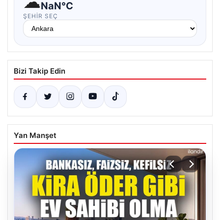
☁
NaN°C
ŞEHIR SEÇ
Bizi Takip Edin
Yan Manşet