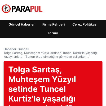
Güncel Haberler
Firma Rehberi
Çerez Politikası
Forum
Haberler
›
Güncel
›
Tolga Sarıtaş, Muhteşem Yüzyıl setinde Tuncel Kurtiz’le yaşadığı
kazayı anlattı! “Bunun olup olmadığını görmeye çalışırken…”
Tolga Sarıtaş,
Muhteşem Yüzyıl
setinde Tuncel
Kurtiz’le yaşadığı