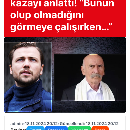
kazayı anlattı! “Bunun
olup olmadığını
görmeye çalışırken…”
admin
•
18.11.2024 20:12
•
Güncellendi: 18.11.2024 20:12
Paylaş:
Twitter
Facebook
WhatsApp
Reddit