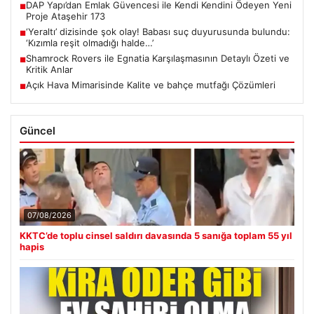
DAP Yapı’dan Emlak Güvencesi ile Kendi Kendini Ödeyen Yeni
■
Proje Ataşehir 173
‘Yeraltı’ dizisinde şok olay! Babası suç duyurusunda bulundu:
■
‘Kızımla reşit olmadığı halde…’
Shamrock Rovers ile Egnatia Karşılaşmasının Detaylı Özeti ve
■
Kritik Anlar
Açık Hava Mimarisinde Kalite ve bahçe mutfağı Çözümleri
■
Güncel
07/08/2026
KKTC’de toplu cinsel saldırı davasında 5 sanığa toplam 55 yıl
hapis