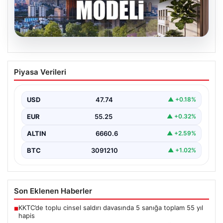
06.08.2026
DAP Yapı’dan Emlak Güvencesi ile Kendi
Piyasa Verileri
Kendini Ödeyen Yeni Proje Ataşehir 173
Gayrimenkul sektöründe yenilikçi projeleriyle dikkat
çeken DAP Gayrimenkul Geliştirme, müşterilerine
USD
47.74
▲ +0.18%
sunduğu yeni yaşam modeliyle…
EUR
55.25
▲ +0.32%
ALTIN
6660.6
▲ +2.59%
BTC
3091210
▲ +1.02%
Son Eklenen Haberler
KKTC’de toplu cinsel saldırı davasında 5 sanığa toplam 55 yıl
■
hapis