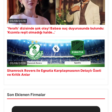
05/08/2026
‘Yeraltı’ dizisinde şok olay! Babası suç duyurusunda bulundu:
‘Kızımla reşit olmadığı halde…’
05/08/2026
Shamrock Rovers ile Egnatia Karşılaşmasının Detaylı Özeti
ve Kritik Anlar
Son Eklenen Firmalar