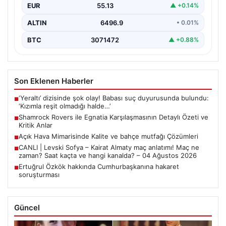
EUR
55.13
▲ +0.14%
bir…
ALTIN
6496.9
• 0.01%
BTC
3071472
▲ +0.88%
Son Eklenen Haberler
‘Yeraltı’ dizisinde şok olay! Babası suç duyurusunda bulundu:
■
‘Kızımla reşit olmadığı halde…’
Shamrock Rovers ile Egnatia Karşılaşmasının Detaylı Özeti ve
■
Kritik Anlar
Açık Hava Mimarisinde Kalite ve bahçe mutfağı Çözümleri
■
CANLI | Levski Sofya – Kairat Almaty maç anlatımı! Maç ne
■
zaman? Saat kaçta ve hangi kanalda? – 04 Ağustos 2026
Ertuğrul Özkök hakkında Cumhurbaşkanına hakaret
■
soruşturması
Güncel