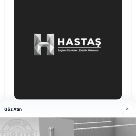
×
Göz Atın
Hastaş Beton
26/05/2026