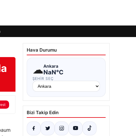
m
Hava Durumu
la
☁
Ankara
NaN°C
ŞEHIR SEÇ
rest
Bizi Takip Edin
nbaum