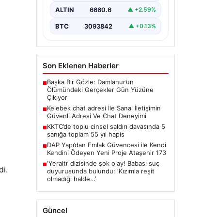
ciddi bir değer barındırmaktadır.
ALTIN
6660.6
▲ +2.59%
Günümüzde birçok…
BTC
3093842
▲ +0.13%
Son Eklenen Haberler
Başka Bir Gözle: Damlanur’un
■
Ölümündeki Gerçekler Gün Yüzüne
Çıkıyor
Kelebek chat adresi İle Sanal İletişimin
■
Güvenli Adresi Ve Chat Deneyimi
KKTC’de toplu cinsel saldırı davasında 5
■
sanığa toplam 55 yıl hapis
DAP Yapı’dan Emlak Güvencesi ile Kendi
■
Kendini Ödeyen Yeni Proje Ataşehir 173
‘Yeraltı’ dizisinde şok olay! Babası suç
■
di.
duyurusunda bulundu: ‘Kızımla reşit
olmadığı halde…’
Güncel