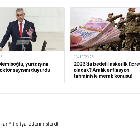
25
13/12/2025
emişoğlu, yurtdışına
2026’da bedelli askerlik ücret
oktor sayısını duyurdu
olacak? Aralık enflasyon
tahminiyle merak konusu!
nlar
*
ile işaretlenmişlerdir