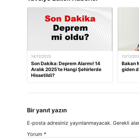
14/12/2025
13/12/20
Son Dakika: Deprem Alarmı! 14
Bakan M
Aralık 2025’te Hangi Şehirlerde
giden d
Hissetildi?
Bir yanıt yazın
E-posta adresiniz yayınlanmayacak.
Gerekli ala
Yorum
*