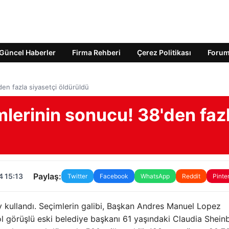
Güncel Haberler
Firma Rehberi
Çerez Politikası
Foru
den fazla siyasetçi öldürüldü
imlerinin sonucu! 38'den faz
Paylaş:
4 15:13
Twitter
Facebook
WhatsApp
Reddit
Pinte
y kullandı. Seçimlerin galibi, Başkan Andres Manuel Lopez
ol görüşlü eski belediye başkanı 61 yaşındaki Claudia Shei