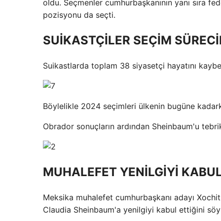
oldu. Seçmenler cumhurbaşkanının yanı sıra fed
pozisyonu da seçti.
SUİKASTÇİLER SEÇİM SÜRECİN
Suikastlarda toplam 38 siyasetçi hayatını kaybet
Böylelikle 2024 seçimleri ülkenin bugüne kadarki
Obrador sonuçların ardından Sheinbaum'u tebrik
MUHALEFET YENİLGİYİ KABUL
Meksika muhalefet cumhurbaşkanı adayı Xochitl G
Claudia Sheinbaum'a yenilgiyi kabul ettiğini söy