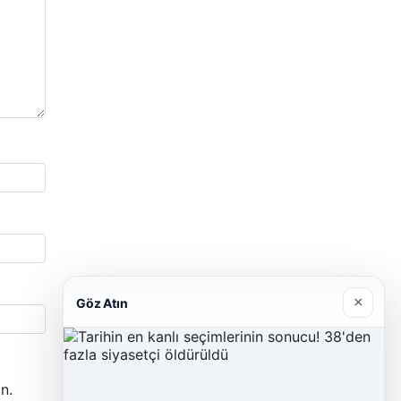
×
Göz Atın
n.