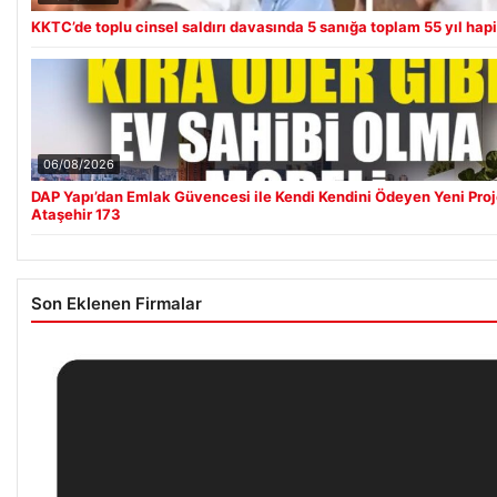
KKTC’de toplu cinsel saldırı davasında 5 sanığa toplam 55 yıl hap
06/08/2026
DAP Yapı’dan Emlak Güvencesi ile Kendi Kendini Ödeyen Yeni Pro
Ataşehir 173
Son Eklenen Firmalar