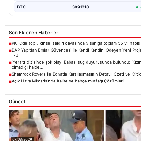
BTC
3091210
▲ 
Son Eklenen Haberler
KKTC’de toplu cinsel saldırı davasında 5 sanığa toplam 55 yıl hapis
■
DAP Yapı’dan Emlak Güvencesi ile Kendi Kendini Ödeyen Yeni Proj
■
173
‘Yeraltı’ dizisinde şok olay! Babası suç duyurusunda bulundu: ‘Kızım
■
olmadığı halde…’
Shamrock Rovers ile Egnatia Karşılaşmasının Detaylı Özeti ve Kritik
■
Açık Hava Mimarisinde Kalite ve bahçe mutfağı Çözümleri
■
Güncel
07/08/2026