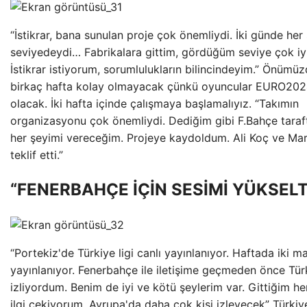
“İstikrar, bana sunulan proje çok önemliydi. İki günde her
seviyedeydi… Fabrikalara gittim, gördüğüm seviye çok iyi
İstikrar istiyorum, sorumlulukların bilincindeyim.” Önümüz
birkaç hafta kolay olmayacak çünkü oyuncular EURO202
olacak. İki hafta içinde çalışmaya başlamalıyız. “Takımın
organizasyonu çok önemliydi. Dediğim gibi F.Bahçe taraft
her şeyimi vereceğim. Projeye kaydoldum. Ali Koç ve Ma
teklif etti.”
“FENERBAHÇE İÇİN SESİMİ YÜKSELT
“Portekiz'de Türkiye ligi canlı yayınlanıyor. Haftada iki m
yayınlanıyor. Fenerbahçe ile iletişime geçmeden önce Türk
izliyordum. Benim de iyi ve kötü şeylerim var. Gittiğim he
ilgi çekiyorum. Avrupa'da daha çok kişi izleyecek” Türkiye