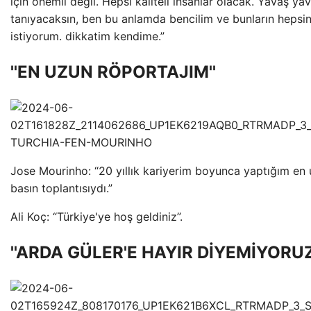
için önemli değil. Hepsi kaliteli insanlar olacak. Yavaş yav
tanıyacaksın, ben bu anlamda bencilim ve bunların hepsin
istiyorum. dikkatim kendime.”
''EN UZUN RÖPORTAJIM''
Jose Mourinho: “20 yıllık kariyerim boyunca yaptığım en
basın toplantısıydı.”
Ali Koç: “Türkiye'ye hoş geldiniz”.
''ARDA GÜLER'E HAYIR DİYEMİYORUZ