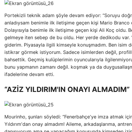
Portekizli teknik adam şöyle devam ediyor: “Soruyu doğ
anladıysam benimle ilk iletişime geçen kişi Mario Branco 
Dolayısıyla benimle ilk iletişime geçen kişi Ali Koç oldu. 
gelmeye iten sebep de bu oldu. Her yerde dedikodu var. 
giderim. Piyasayla ilgili kimseyle konuşmadım. Ben isim d
istikrar görmek istiyorum. Sadece isimlerden değil, profil
bahsettik. Geçmiş kulüplerimin oyuncularıyla ilgilenmiyo
bunu yapmanın zamanı değil. koşmak ya da duygusallaş
ifadelerine devam etti.
“AZİZ YILDIRIM'IN ONAYI ALMADIM”
Mourinho, şunları söyledi: “Fenerbahçe'ye imza atmak içi
Yıldırım'dan onay almadım! Aileme, arkadaşlarıma, antre
danışıyorum ama ne yapacağım konusunda kimseden izi