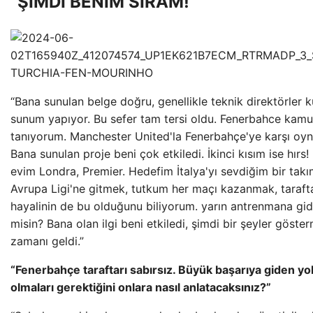
“ŞİMDİ BENİM SIRAM!”
“Bana sunulan belge doğru, genellikle teknik direktörler k
sunum yapıyor. Bu sefer tam tersi oldu. Fenerbahce kam
tanıyorum. Manchester United'la Fenerbahçe'ye karşı oy
Bana sunulan proje beni çok etkiledi. İkinci kısım ise hırs
evim Londra, Premier. Hedefim İtalya'yı sevdiğim bir takı
Avrupa Ligi'ne gitmek, tutkum her maçı kazanmak, tarafta
hayalinin de bu olduğunu biliyorum. yarın antrenmana gi
misin? Bana olan ilgi beni etkiledi, şimdi bir şeyler göste
zamanı geldi.”
“Fenerbahçe taraftarı sabırsız. Büyük başarıya giden yol
olmaları gerektiğini onlara nasıl anlatacaksınız?”