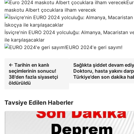
Eu
maskotu Albert çocuklara ilham verecek
İsviçre'nin EURO 2024 yolculuğu: Almanya, Macaristan v
ile karşılaşacaklar
EURO 2024'e geri sayım!
← Tarihin en kanlı
Sağlıkta şiddet devam edi
seçimlerinin sonucu!
Doktoru, hasta yakını darp 
38'den fazla siyasetçi
Türkiye'den son dakika hab
öldürüldü
Tavsiye Edilen Haberler