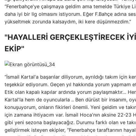
“Fenerbahçe'ye çalışmaya geldim ama temelde Türkiye Lig
daha iyi bir lig olmasını istiyorum. Eğer F.Bahçe adına ses
yükseltmek zorunda kalsaydım, iki kere düşünmezdim.”
''HAYALLERİ GERÇEKLEŞTİRECEK İYİ
EKİP''
“İsmail Kartal'a başarılar diliyorum, ayrıldığı takım için ke
teşekkür ediyorum. Geçen yıl hakkında yorum yapmam et
Etik olan kapalı kapılar ardında yorum paylaşmaktır… He
Kartal'la hem de oyuncularla .. Ben dürüst bir insanım, oy
konuşuyorum, onların fikirleri önemli. Yeni geldim ve tak
için zamana ihtiyacım var. İsmail Hoca'nın aksine 22-23 
gibi yeni sezona başlayacağız. Durumu farklı olan ve tak
geliştirmek isteyen ekipler, “Fenerbahçe taraftarının hayall