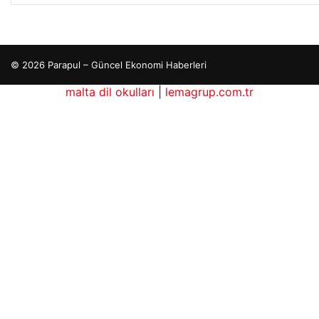
© 2026 Parapul – Güncel Ekonomi Haberleri
malta dil okulları
|
lemagrup.com.tr
hub
cio