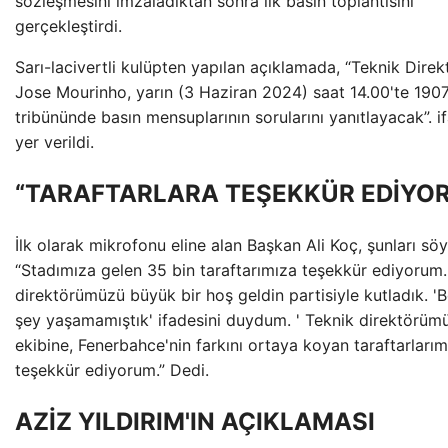
sözleşmesini imzaladıktan sonra ilk basın toplantısını
gerçekleştirdi.
Sarı-lacivertli kulüpten yapılan açıklamada, “Teknik Dire
Jose Mourinho, yarın (3 Haziran 2024) saat 14.00'te 190
tribününde basın mensuplarının sorularını yanıtlayacak”. i
yer verildi.
“TARAFTARLARA TEŞEKKÜR EDİYO
İlk olarak mikrofonu eline alan Başkan Ali Koç, şunları söy
“Stadımıza gelen 35 bin taraftarımıza teşekkür ediyorum.
direktörümüzü büyük bir hoş geldin partisiyle kutladık. 'B
şey yaşamamıştık' ifadesini duydum. ' Teknik direktörüm
ekibine, Fenerbahce'nin farkını ortaya koyan taraftarlarım
teşekkür ediyorum.” Dedi.
AZİZ YILDIRIM'IN AÇIKLAMASI