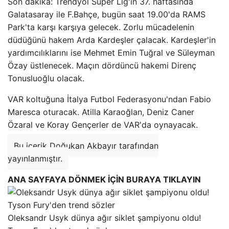
Son dakika: Trendyol Süper Lig'in 37. haftasında
Galatasaray ile F.Bahçe, bugün saat 19.00'da RAMS
Park'ta karşı karşıya gelecek. Zorlu mücadelenin
düdüğünü hakem Arda Kardeşler çalacak. Kardeşler'in
yardımcılıklarını ise Mehmet Emin Tuğral ve Süleyman
Özay üstlenecek. Maçın dördüncü hakemi Direnç
Tonusluoğlu olacak.
VAR koltuğuna İtalya Futbol Federasyonu'ndan Fabio
Maresca oturacak. Atilla Karaoğlan, Deniz Caner
Özaral ve Koray Gençerler de VAR'da oynayacak.
Bu içerik Doğukan Akbayır tarafından
yayınlanmıştır.
ANA SAYFAYA DÖNMEK İÇİN BURAYA TIKLAYIN
Oleksandr Usyk dünya ağır siklet şampiyonu oldu!