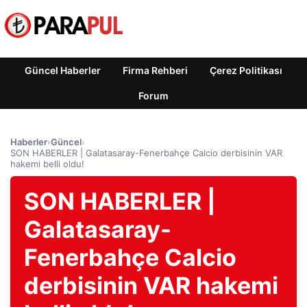
Güncel Haberler
Firma Rehberi
Çerez Politikası
Forum
Haberler
›
Güncel
›
SON HABERLER | Galatasaray-Fenerbahçe Calcio derbisinin VAR
hakemi belli oldu!
SON HABERLER |
Galatasaray-
Fenerbahçe Calcio
derbisinin VAR hakemi