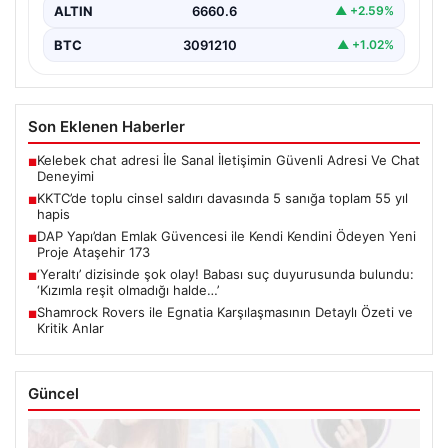
ALTIN
6660.6
▲ +2.59%
BTC
3091210
▲ +1.02%
Son Eklenen Haberler
Kelebek chat adresi İle Sanal İletişimin Güvenli Adresi Ve Chat
■
Deneyimi
KKTC’de toplu cinsel saldırı davasında 5 sanığa toplam 55 yıl
■
hapis
DAP Yapı’dan Emlak Güvencesi ile Kendi Kendini Ödeyen Yeni
■
Proje Ataşehir 173
‘Yeraltı’ dizisinde şok olay! Babası suç duyurusunda bulundu:
■
‘Kızımla reşit olmadığı halde…’
Shamrock Rovers ile Egnatia Karşılaşmasının Detaylı Özeti ve
■
Kritik Anlar
Güncel