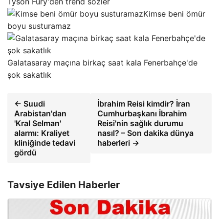
Tyson Fury'den trend sözler
Kimse beni ömür
boyu susturamaz
Galatasaray maçına birkaç saat kala Fenerbahçe'de
şok sakatlık
← Suudi
İbrahim Reisi kimdir? İran
Arabistan'dan
Cumhurbaşkanı İbrahim
'Kral Selman'
Reisi'nin sağlık durumu
alarmı: Kraliyet
nasıl? – Son dakika dünya
kliniğinde tedavi
haberleri →
gördü
Tavsiye Edilen Haberler