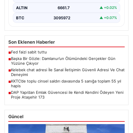
ALTIN
6661.7
▲ +0.02%
BTC
3095972
▲ +0.07%
Son Eklenen Haberler
Fed faizi sabit tuttu
■
Başka Bir Gözle: Damlanur’un Ölümündeki Gerçekler Gün
■
Yüzüne Çıkıyor
Kelebek chat adresi İle Sanal İletişimin Güvenli Adresi Ve Chat
■
Deneyimi
KKTC’de toplu cinsel saldırı davasında 5 sanığa toplam 55 yıl
■
hapis
DAP Yapı’dan Emlak Güvencesi ile Kendi Kendini Ödeyen Yeni
■
Proje Ataşehir 173
Güncel