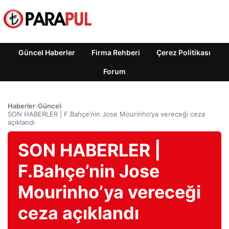
Güncel Haberler
Firma Rehberi
Çerez Politikası
Forum
Haberler
›
Güncel
›
SON HABERLER | F.Bahçe’nin Jose Mourinho’ya vereceği ceza
açıklandı
SON HABERLER |
F.Bahçe’nin Jose
Mourinho’ya vereceği
ceza açıklandı