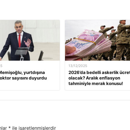
25
13/12/2025
emişoğlu, yurtdışına
2026’da bedelli askerlik ücret
oktor sayısını duyurdu
olacak? Aralık enflasyon
tahminiyle merak konusu!
nlar
*
ile işaretlenmişlerdir