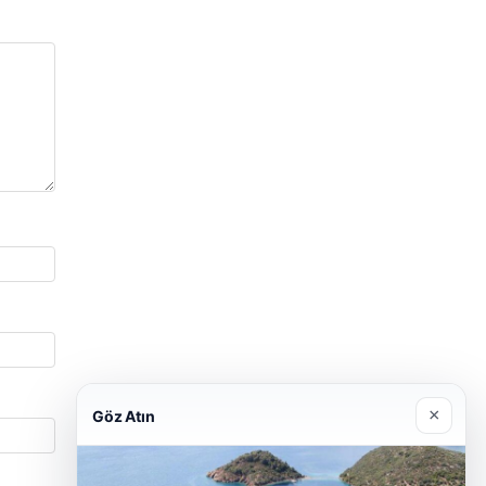
×
Göz Atın