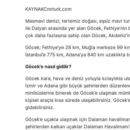
KAYNAK
Cnnturk.com
Masmavi denizi, tertemiz doğası, eşsiz mavi turl
ile Dalyan arasında yer alan Göcek, Fethiye’nin
çok daha fazlasına sahip olan Göcek, Akdeniz’i
Göcek; Fethiye’ye 28 km, Muğla merkeze 99 km,
İstanbul’a 775 km, Adana’ya 840 km uzaklıkta b
Göcek’e nasıl gidilir?
Göcek kara, hava ve deniz yoluyla kolaylıkla ul
İzmir ve Adana gibi büyük şehirlerden düzenlenen
minibüslerine binerek de Göcek’e ulaşmak mümkü
kişisel araçla kısa sürede ulaşabilirsiniz. Göce
gidebilirsiniz.
Göcek’e uçakla ulaşmak için Dalaman havalimanı
şehirlerden kalkan uçaklar Dalaman Havalimanı