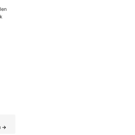
len
ek
ı →