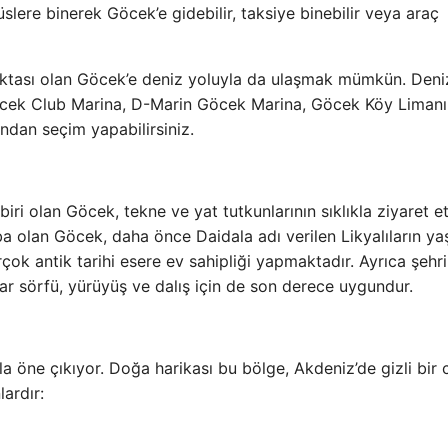
ere binerek Göcek’e gidebilir, taksiye binebilir veya araç
 noktası olan Göcek’e deniz yoluyla da ulaşmak mümkün. Deni
öcek Club Marina, D-Marin Göcek Marina, Göcek Köy Limanı
dan seçim yapabilirsiniz.
iri olan Göcek, tekne ve yat tutkunlarının sıklıkla ziyaret ett
ba olan Göcek, daha önce Daidala adı verilen Likyalıların ya
çok antik tarihi esere ev sahipliği yapmaktadır. Ayrıca şehri
ar sörfü, yürüyüş ve dalış için de son derece uygundur.
yla öne çıkıyor. Doğa harikası bu bölge, Akdeniz’de gizli bir
lardır: