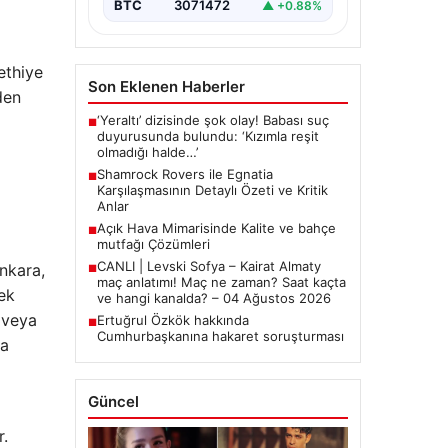
BTC
3071472
▲ +0.88%
ethiye
Son Eklenen Haberler
den
‘Yeraltı’ dizisinde şok olay! Babası suç
■
duyurusunda bulundu: ‘Kızımla reşit
olmadığı halde…’
Shamrock Rovers ile Egnatia
■
Karşılaşmasının Detaylı Özeti ve Kritik
Anlar
Açık Hava Mimarisinde Kalite ve bahçe
■
mutfağı Çözümleri
CANLI | Levski Sofya – Kairat Almaty
nkara,
■
maç anlatımı! Maç ne zaman? Saat kaçta
cek
ve hangi kanalda? – 04 Ağustos 2026
 veya
Ertuğrul Özkök hakkında
■
Cumhurbaşkanına hakaret soruşturması
la
Güncel
r.