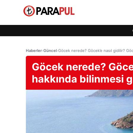
Haberler
›
Güncel
›
Göcek nerede? Göcek’e nasıl gidilir? Gö
Göcek nerede? Göcek’
hakkında bilinmesi 