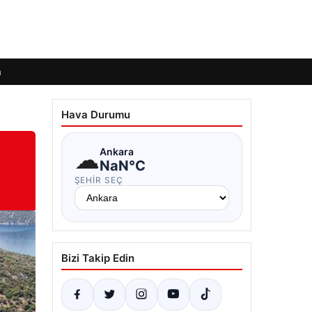
m
Hava Durumu
☁
Ankara
NaN°C
ŞEHIR SEÇ
Bizi Takip Edin