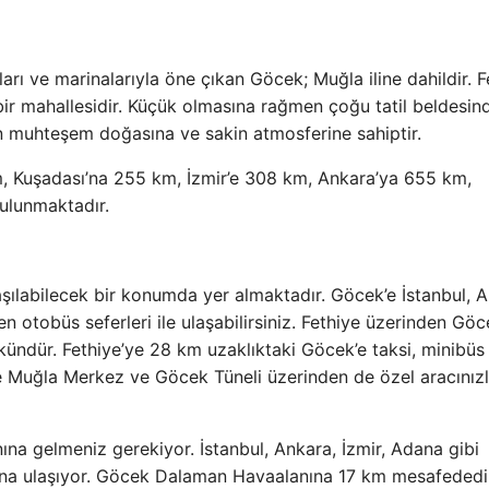
arı ve marinalarıyla öne çıkan Göcek; Muğla iline dahildir. F
 bir mahallesidir. Küçük olmasına rağmen çoğu tatil beldesin
n muhteşem doğasına ve sakin atmosferine sahiptir.
 Kuşadası’na 255 km, İzmir’e 308 km, Ankara’ya 655 km,
ulunmaktadır.
aşılabilecek bir konumda yer almaktadır. Göcek’e İstanbul, A
 otobüs seferleri ile ulaşabilirsiniz. Fethiye üzerinden Gö
ndür. Fethiye’ye 28 km uzaklıktaki Göcek’e taksi, minibüs
k’e Muğla Merkez ve Göcek Tüneli üzerinden de özel aracınız
na gelmeniz gerekiyor. İstanbul, Ankara, İzmir, Adana gibi
’na ulaşıyor. Göcek Dalaman Havaalanına 17 km mesafededi