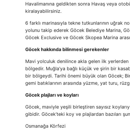
Havalimanına geldikten sonra Havaş veya otobüsl
kiralayabilirsiniz.
6 farklı marinasıyla tekne tutkunlarının uğrak
yolunu takip ederek Göcek Belediye Marina, G
Göcek Exclusive ve Göcek Skopea Marina arasın
Göcek hakkında bilinmesi gerekenler
Mavi yolculuk denilince akla gelen ilk yerlerden b
bölgedir. Muğla’ya bağlı küçük ve şirin bir kasa
bir bölgeydi. Tarihi önemi büyük olan Göcek; Bir
gemi batıklarının arasında yüzme, yat turu, rüzg
Göcek plajları ve koyları
Göcek, maviyle yeşili birleştiren sayısız koyları
gibidir. Göcek’teki koy ve plajlardan bazıları şun
Osmanağa Körfezi