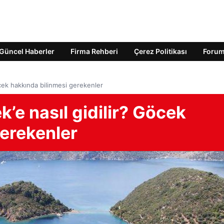
Güncel Haberler
Firma Rehberi
Çerez Politikası
Foru
cek hakkında bilinmesi gerekenler
e nasıl gidilir? Göcek
gerekenler