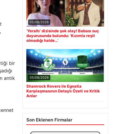
05/08/2026
z
,
‘Yeraltı’ dizisinde şok olay! Babası suç
duyurusunda bulundu: ‘Kızımla reşit
olmadığı halde…’
iği bir
şadığı
n antik
05/08/2026
Shamrock Rovers ile Egnatia
Karşılaşmasının Detaylı Özeti ve Kritik
Anlar
 cennet
Son Eklenen Firmalar