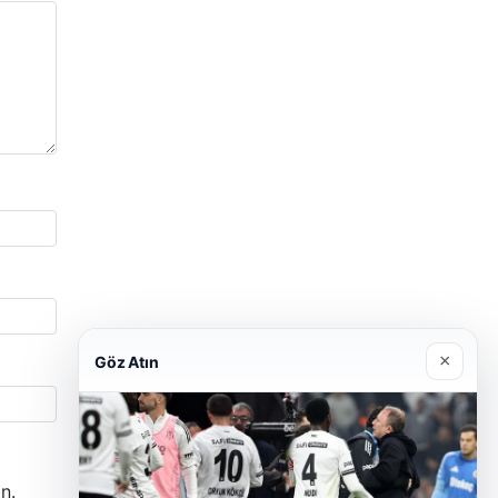
×
Göz Atın
n.