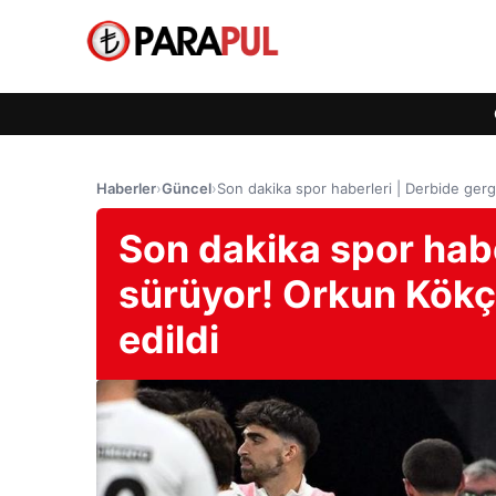
Haberler
›
Güncel
›
Son dakika spor haberleri | Derbide gerg
Son dakika spor habe
sürüyor! Orkun Kökç
edildi