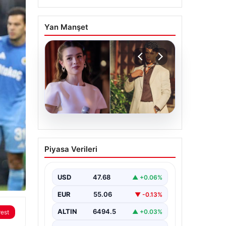
Yan Manşet
05.08.2026
‘Yeraltı’ dizisinde şok
Piyasa Verileri
olay! Babası suç
duyurusunda bulundu:
‘Kızımla reşit olmadığı
USD
47.68
▲ +0.06%
halde…’
EUR
55.06
▼ -0.13%
ALTIN
6494.5
▲ +0.03%
rest