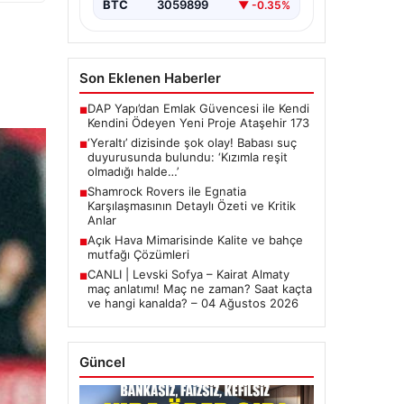
BTC
3059899
▼ -0.35%
Son Eklenen Haberler
DAP Yapı’dan Emlak Güvencesi ile Kendi
■
Kendini Ödeyen Yeni Proje Ataşehir 173
‘Yeraltı’ dizisinde şok olay! Babası suç
■
duyurusunda bulundu: ‘Kızımla reşit
olmadığı halde…’
Shamrock Rovers ile Egnatia
■
Karşılaşmasının Detaylı Özeti ve Kritik
Anlar
Açık Hava Mimarisinde Kalite ve bahçe
■
mutfağı Çözümleri
CANLI | Levski Sofya – Kairat Almaty
■
maç anlatımı! Maç ne zaman? Saat kaçta
ve hangi kanalda? – 04 Ağustos 2026
Güncel