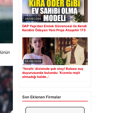
06/08/2026
DAP Yapı’dan Emlak Güvencesi ile Kendi
Kendini Ödeyen Yeni Proje Ataşehir 173
olünün
05/08/2026
‘Yeraltı’ dizisinde şok olay! Babası suç
duyurusunda bulundu: ‘Kızımla reşit
olmadığı halde…’
Son Eklenen Firmalar