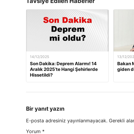
Tavsiye Edilen Haberler
14/12/2025
13/12/20
Son Dakika: Deprem Alarmı! 14
Bakan M
Aralık 2025’te Hangi Şehirlerde
giden d
Hissetildi?
Bir yanıt yazın
E-posta adresiniz yayınlanmayacak.
Gerekli ala
Yorum
*