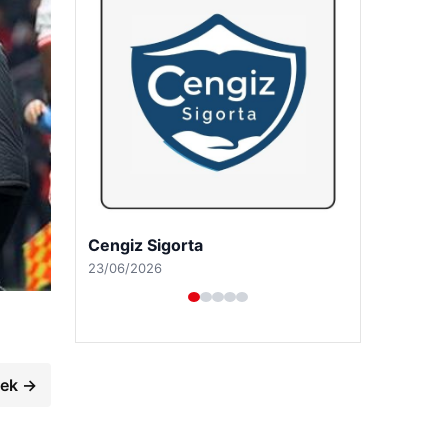
Hastaş Beton
26/05/2026
cek →