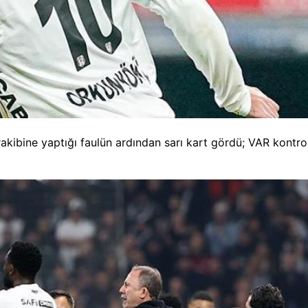
akibine yaptığı faulün ardından sarı kart gördü; VAR kontr