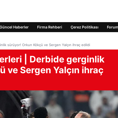
Güncel Haberler
Firma Rehberi
Çerez Politikası
Foru
inlik sürüyor! Orkun Kökçü ve Sergen Yalçın ihraç edildi
rleri | Derbide gerginlik
ü ve Sergen Yalçın ihraç