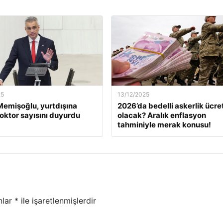
25
13/12/2025
emişoğlu, yurtdışına
2026’da bedelli askerlik ücret
oktor sayısını duyurdu
olacak? Aralık enflasyon
tahminiyle merak konusu!
nlar
*
ile işaretlenmişlerdir