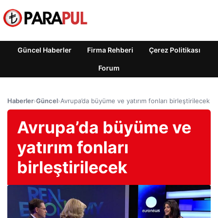
Güncel Haberler
Firma Rehberi
Çerez Politikası
Forum
Haberler
›
Güncel
›
Avrupa’da büyüme ve yatırım fonları birleştirilecek
Avrupa’da büyüme ve
yatırım fonları
birleştirilecek