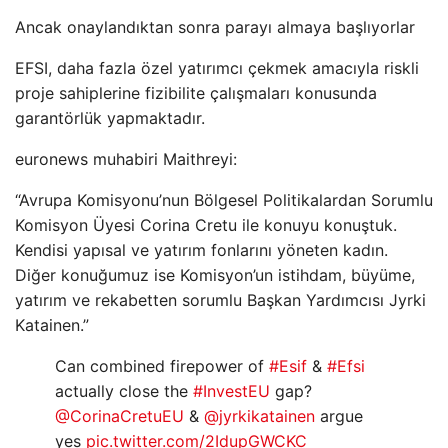
Ancak onaylandıktan sonra parayı almaya başlıyorlar
EFSI, daha fazla özel yatırımcı çekmek amacıyla riskli
proje sahiplerine fizibilite çalışmaları konusunda
garantörlük yapmaktadır.
euronews muhabiri Maithreyi:
“Avrupa Komisyonu’nun Bölgesel Politikalardan Sorumlu
Komisyon Üyesi Corina Cretu ile konuyu konuştuk.
Kendisi yapısal ve yatırım fonlarını yöneten kadın.
Diğer konuğumuz ise Komisyon’un istihdam, büyüme,
yatırım ve rekabetten sorumlu Başkan Yardımcısı Jyrki
Katainen.”
Can combined firepower of
#Esif
&
#Efsi
actually close the
#InvestEU
gap?
@CorinaCretuEU
&
@jyrkikatainen
argue
yes
pic.twitter.com/2IdupGWCKC