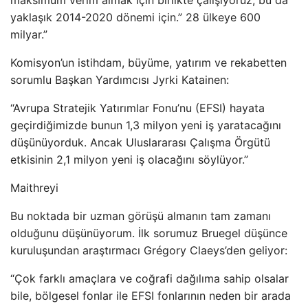
maksimum verim almak için birlikte çalışıyoruz, bu da
yaklaşık 2014-2020 dönemi için.” 28 ülkeye 600
milyar.”
Komisyon’un istihdam, büyüme, yatırım ve rekabetten
sorumlu Başkan Yardımcısı Jyrki Katainen:
“Avrupa Stratejik Yatırımlar Fonu’nu (EFSI) hayata
geçirdiğimizde bunun 1,3 milyon yeni iş yaratacağını
düşünüyorduk. Ancak Uluslararası Çalışma Örgütü
etkisinin 2,1 milyon yeni iş olacağını söylüyor.”
Maithreyi
Bu noktada bir uzman görüşü almanın tam zamanı
olduğunu düşünüyorum. İlk sorumuz Bruegel düşünce
kuruluşundan araştırmacı Grégory Claeys’den geliyor:
“Çok farklı amaçlara ve coğrafi dağılıma sahip olsalar
bile, bölgesel fonlar ile EFSI fonlarının neden bir arada