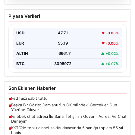
08.08.2026
Başka Bir Gözle: Damlanur’un
Piyasa Verileri
Ölümündeki Gerçekler Gün Yüzüne
Çıkıyor
USD
47.71
▼ -0.03%
Van’ın Başkale ilçesinde yaşanan ve uzun süredir
gizemini koruyan olayın perde arkası aralanmaya
EUR
55.19
▼ -0.06%
başladı.…
ALTIN
6661.7
▲ +0.02%
BTC
3095972
▲ +0.07%
Son Eklenen Haberler
Fed faizi sabit tuttu
■
Başka Bir Gözle: Damlanur’un Ölümündeki Gerçekler Gün
■
Yüzüne Çıkıyor
Kelebek chat adresi İle Sanal İletişimin Güvenli Adresi Ve Chat
■
Deneyimi
KKTC’de toplu cinsel saldırı davasında 5 sanığa toplam 55 yıl
■
hapis