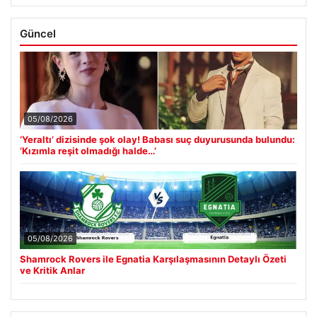
Güncel
05/08/2026
‘Yeraltı’ dizisinde şok olay! Babası suç duyurusunda bulundu:
‘Kızımla reşit olmadığı halde…’
05/08/2026
Shamrock Rovers ile Egnatia Karşılaşmasının Detaylı Özeti
ve Kritik Anlar