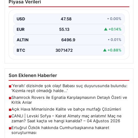
Piyasa Verileri
Karşılaşmasının Detaylı Özeti ve Kritik
Anlar
USD
47.58
• 0.00%
İrlanda temsilcisi Shamrock Rovers, Avrupa kupaları
mücadelesinde Egnatia’yı ağırladı ve sahadan 3-1’lik net
EUR
55.13
▲ +0.14%
bir…
ALTIN
6496.9
• 0.01%
BTC
3071472
▲ +0.88%
Son Eklenen Haberler
‘Yeraltı’ dizisinde şok olay! Babası suç duyurusunda bulundu:
■
‘Kızımla reşit olmadığı halde…’
Shamrock Rovers ile Egnatia Karşılaşmasının Detaylı Özeti ve
■
Kritik Anlar
Açık Hava Mimarisinde Kalite ve bahçe mutfağı Çözümleri
■
CANLI | Levski Sofya – Kairat Almaty maç anlatımı! Maç ne
■
zaman? Saat kaçta ve hangi kanalda? – 04 Ağustos 2026
Ertuğrul Özkök hakkında Cumhurbaşkanına hakaret
■
soruşturması