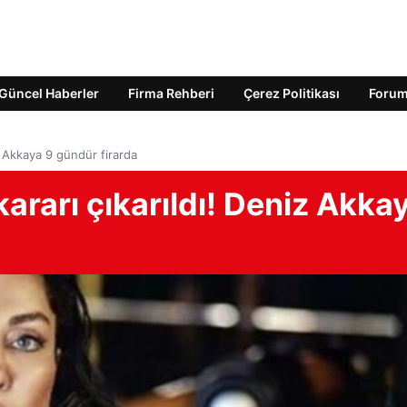
Güncel Haberler
Firma Rehberi
Çerez Politikası
Foru
z Akkaya 9 gündür firarda
ararı çıkarıldı! Deniz Akka