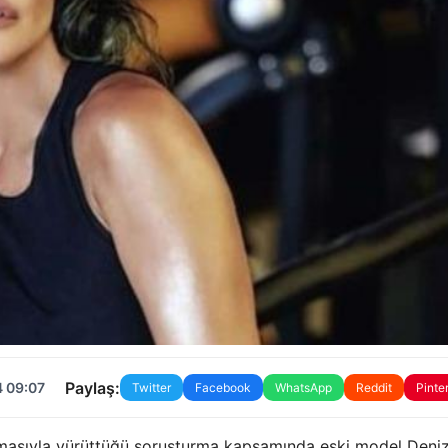
Paylaş:
4 09:07
Twitter
Facebook
WhatsApp
Reddit
Pinte
çlamasıyla yürüttüğü soruşturma kapsamında eski model Deni