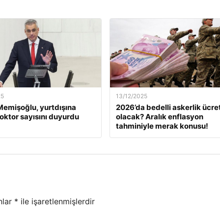
25
13/12/2025
emişoğlu, yurtdışına
2026’da bedelli askerlik ücret
oktor sayısını duyurdu
olacak? Aralık enflasyon
tahminiyle merak konusu!
nlar
*
ile işaretlenmişlerdir