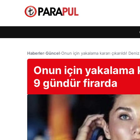
Haberler
›
Güncel
›
Onun için yakalama kararı çıkarıldı! Deni
Onun için yakalama k
9 gündür firarda