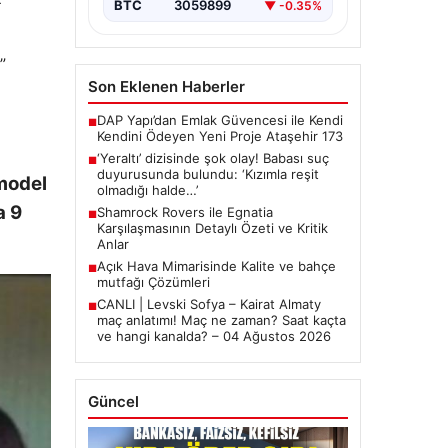
BTC
3059899
▼ -0.35%
”
Son Eklenen Haberler
DAP Yapı’dan Emlak Güvencesi ile Kendi
■
Kendini Ödeyen Yeni Proje Ataşehir 173
‘Yeraltı’ dizisinde şok olay! Babası suç
■
duyurusunda bulundu: ‘Kızımla reşit
 model
olmadığı halde…’
a 9
Shamrock Rovers ile Egnatia
■
Karşılaşmasının Detaylı Özeti ve Kritik
Anlar
Açık Hava Mimarisinde Kalite ve bahçe
■
mutfağı Çözümleri
CANLI | Levski Sofya – Kairat Almaty
■
maç anlatımı! Maç ne zaman? Saat kaçta
ve hangi kanalda? – 04 Ağustos 2026
Güncel