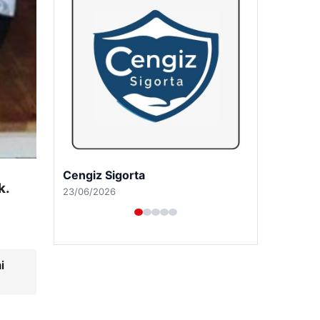
Hastaş Beton
k.
26/05/2026
i