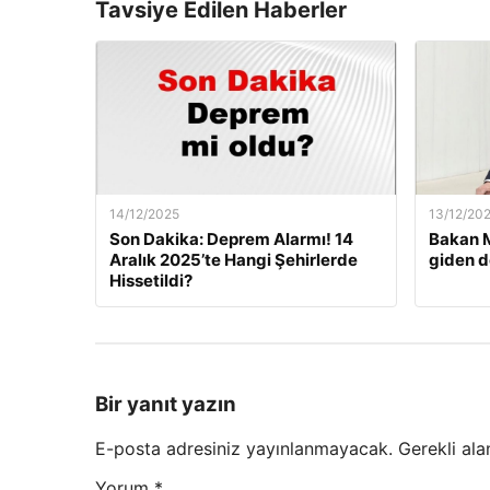
Tavsiye Edilen Haberler
14/12/2025
13/12/20
Son Dakika: Deprem Alarmı! 14
Bakan M
Aralık 2025’te Hangi Şehirlerde
giden d
Hissetildi?
Bir yanıt yazın
E-posta adresiniz yayınlanmayacak.
Gerekli ala
Yorum
*