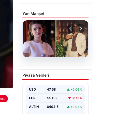
Yan Manşet
05.08.2026
‘Yeraltı’ dizisinde şok
Piyasa Verileri
olay! Babası suç
duyurusunda bulundu:
‘Kızımla reşit olmadığı
USD
47.68
▲ +0.06%
halde…’
EUR
55.06
▼ -0.13%
rest
ALTIN
6494.5
▲ +0.03%
z