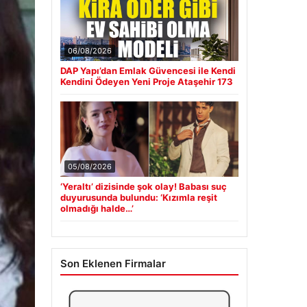
06/08/2026
DAP Yapı’dan Emlak Güvencesi ile Kendi
Kendini Ödeyen Yeni Proje Ataşehir 173
05/08/2026
‘Yeraltı’ dizisinde şok olay! Babası suç
duyurusunda bulundu: ‘Kızımla reşit
olmadığı halde…’
Son Eklenen Firmalar