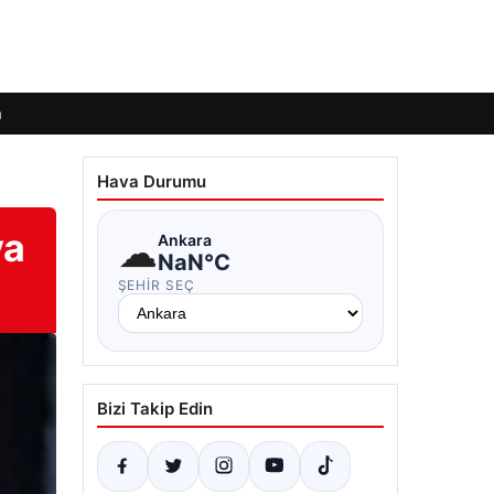
m
Hava Durumu
ya
☁
Ankara
NaN°C
ŞEHIR SEÇ
Bizi Takip Edin