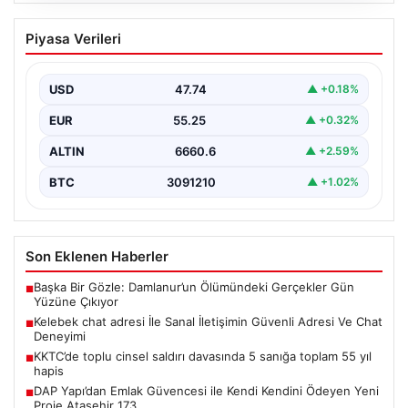
Kelebek chat adresi İle Sanal İletişimin
Piyasa Verileri
Güvenli Adresi Ve Chat Deneyimi
İnternet çağında kullanıcıların kaliteli bir şekilde irtibat
kurması ciddi bir değer barındırmaktadır. Günümüzde
USD
47.74
▲ +0.18%
birçok…
EUR
55.25
▲ +0.32%
ALTIN
6660.6
▲ +2.59%
BTC
3091210
▲ +1.02%
Son Eklenen Haberler
Başka Bir Gözle: Damlanur’un Ölümündeki Gerçekler Gün
■
Yüzüne Çıkıyor
Kelebek chat adresi İle Sanal İletişimin Güvenli Adresi Ve Chat
■
Deneyimi
KKTC’de toplu cinsel saldırı davasında 5 sanığa toplam 55 yıl
■
hapis
DAP Yapı’dan Emlak Güvencesi ile Kendi Kendini Ödeyen Yeni
■
Proje Ataşehir 173