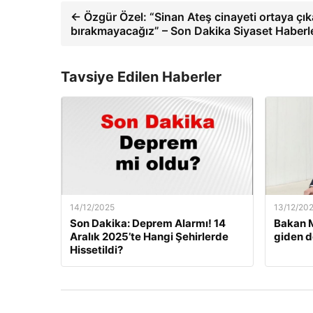
← Özgür Özel: “Sinan Ateş cinayeti ortaya çık
bırakmayacağız” – Son Dakika Siyaset Haberle
Tavsiye Edilen Haberler
14/12/2025
13/12/20
Son Dakika: Deprem Alarmı! 14
Bakan M
Aralık 2025’te Hangi Şehirlerde
giden d
Hissetildi?