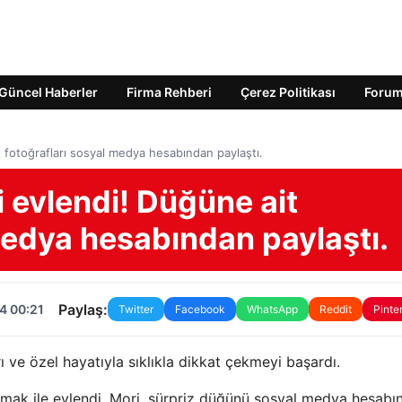
Güncel Haberler
Firma Rehberi
Çerez Politikası
Foru
 fotoğrafları sosyal medya hesabından paylaştı.
 evlendi! Düğüne ait
medya hesabından paylaştı.
Paylaş:
4 00:21
Twitter
Facebook
WhatsApp
Reddit
Pinte
 ve özel hayatıyla sıklıkla dikkat çekmeyi başardı.
Irmak ile evlendi. Mori, sürpriz düğünü sosyal medya hesabı