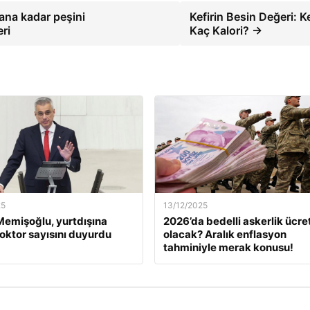
ana kadar peşini
Kefirin Besin Değeri: Ke
ri
Kaç Kalori? →
25
13/12/2025
emişoğlu, yurtdışına
2026’da bedelli askerlik ücret
oktor sayısını duyurdu
olacak? Aralık enflasyon
tahminiyle merak konusu!