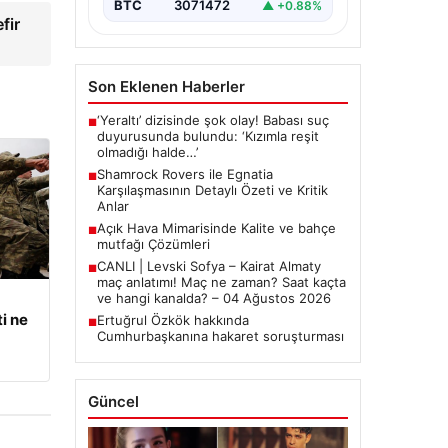
BTC
3071472
▲ +0.88%
fir
Son Eklenen Haberler
‘Yeraltı’ dizisinde şok olay! Babası suç
■
duyurusunda bulundu: ‘Kızımla reşit
olmadığı halde…’
Shamrock Rovers ile Egnatia
■
Karşılaşmasının Detaylı Özeti ve Kritik
Anlar
Açık Hava Mimarisinde Kalite ve bahçe
■
mutfağı Çözümleri
CANLI | Levski Sofya – Kairat Almaty
■
maç anlatımı! Maç ne zaman? Saat kaçta
ve hangi kanalda? – 04 Ağustos 2026
i ne
Ertuğrul Özkök hakkında
■
Cumhurbaşkanına hakaret soruşturması
Güncel