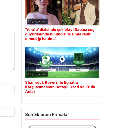
05/08/2026
‘Yeraltı’ dizisinde şok olay! Babası suç
duyurusunda bulundu: ‘Kızımla reşit
olmadığı halde…’
05/08/2026
Shamrock Rovers ile Egnatia
Karşılaşmasının Detaylı Özeti ve Kritik
Anlar
Son Eklenen Firmalar