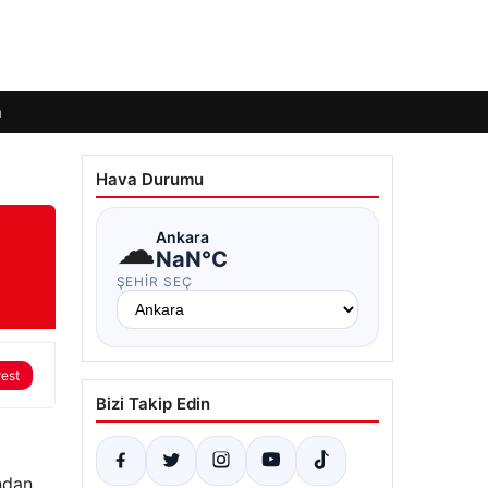
m
Hava Durumu
☁
Ankara
NaN°C
ŞEHIR SEÇ
rest
Bizi Takip Edin
ndan