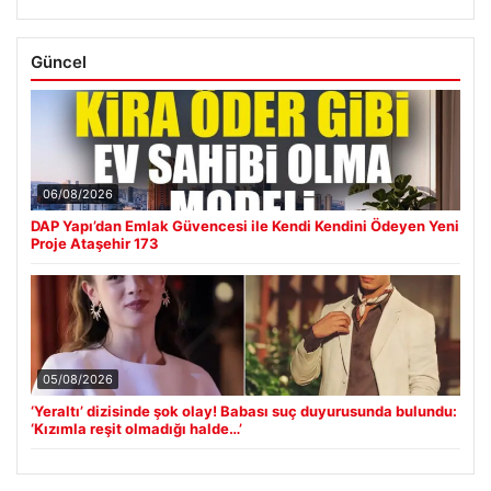
Güncel
06/08/2026
DAP Yapı’dan Emlak Güvencesi ile Kendi Kendini Ödeyen Yeni
Proje Ataşehir 173
05/08/2026
‘Yeraltı’ dizisinde şok olay! Babası suç duyurusunda bulundu:
‘Kızımla reşit olmadığı halde…’