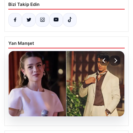
Bizi Takip Edin
Yan Manşet
05.08.2026
‘Yeraltı’ dizisinde şok olay! Babası suç