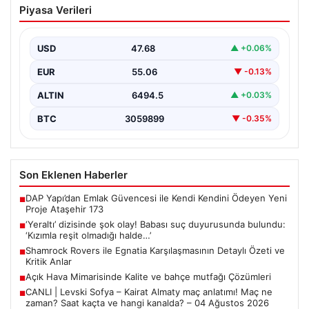
Piyasa Verileri
duyurusunda bulundu: ‘Kızımla reşit
olmadığı halde…’
USD
47.68
▲ +0.06%
EUR
55.06
▼ -0.13%
ALTIN
6494.5
▲ +0.03%
BTC
3059899
▼ -0.35%
Son Eklenen Haberler
DAP Yapı’dan Emlak Güvencesi ile Kendi Kendini Ödeyen Yeni
■
Proje Ataşehir 173
‘Yeraltı’ dizisinde şok olay! Babası suç duyurusunda bulundu:
■
‘Kızımla reşit olmadığı halde…’
Shamrock Rovers ile Egnatia Karşılaşmasının Detaylı Özeti ve
■
Kritik Anlar
Açık Hava Mimarisinde Kalite ve bahçe mutfağı Çözümleri
■
CANLI | Levski Sofya – Kairat Almaty maç anlatımı! Maç ne
■
zaman? Saat kaçta ve hangi kanalda? – 04 Ağustos 2026