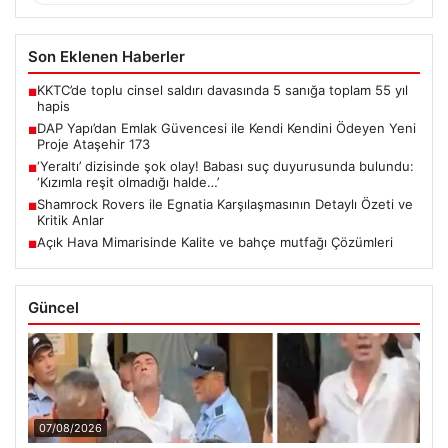
Son Eklenen Haberler
KKTC’de toplu cinsel saldırı davasında 5 sanığa toplam 55 yıl
■
hapis
DAP Yapı’dan Emlak Güvencesi ile Kendi Kendini Ödeyen Yeni
■
Proje Ataşehir 173
‘Yeraltı’ dizisinde şok olay! Babası suç duyurusunda bulundu:
■
‘Kızımla reşit olmadığı halde…’
Shamrock Rovers ile Egnatia Karşılaşmasının Detaylı Özeti ve
■
Kritik Anlar
Açık Hava Mimarisinde Kalite ve bahçe mutfağı Çözümleri
■
Güncel
07/08/2026