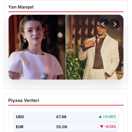
Yan Manşet
05.08.2026
‘Yeraltı’ dizisinde şok olay! Babası suç
Piyasa Verileri
duyurusunda bulundu: ‘Kızımla reşit
olmadığı halde…’
USD
47.68
▲ +0.06%
EUR
55.06
▼ -0.13%