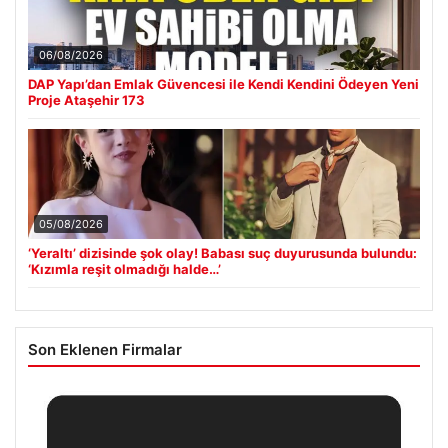
06/08/2026
DAP Yapı’dan Emlak Güvencesi ile Kendi Kendini Ödeyen Yeni
Proje Ataşehir 173
05/08/2026
‘Yeraltı’ dizisinde şok olay! Babası suç duyurusunda bulundu:
‘Kızımla reşit olmadığı halde…’
Son Eklenen Firmalar