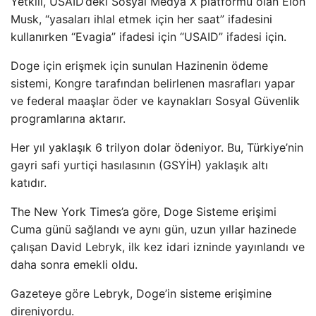
Yetkili, USAID’deki Sosyal Medya X platformu olan Elon
Musk, “yasaları ihlal etmek için her saat” ifadesini
kullanırken “Evagia” ifadesi için “USAID” ifadesi için.
Doge için erişmek için sunulan Hazinenin ödeme
sistemi, Kongre tarafından belirlenen masrafları yapar
ve federal maaşlar öder ve kaynakları Sosyal Güvenlik
programlarına aktarır.
Her yıl yaklaşık 6 trilyon dolar ödeniyor. Bu, Türkiye’nin
gayri safi yurtiçi hasılasının (GSYİH) yaklaşık altı
katıdır.
The New York Times’a göre, Doge Sisteme erişimi
Cuma günü sağlandı ve aynı gün, uzun yıllar hazinede
çalışan David Lebryk, ilk kez idari izninde yayınlandı ve
daha sonra emekli oldu.
Gazeteye göre Lebryk, Doge’in sisteme erişimine
direniyordu.