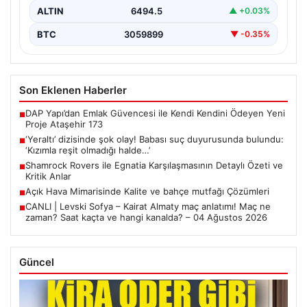
ALTIN
6494.5
▲ +0.03%
BTC
3059899
▼ -0.35%
Son Eklenen Haberler
DAP Yapı’dan Emlak Güvencesi ile Kendi Kendini Ödeyen Yeni
■
Proje Ataşehir 173
‘Yeraltı’ dizisinde şok olay! Babası suç duyurusunda bulundu:
■
‘Kızımla reşit olmadığı halde…’
Shamrock Rovers ile Egnatia Karşılaşmasının Detaylı Özeti ve
■
Kritik Anlar
Açık Hava Mimarisinde Kalite ve bahçe mutfağı Çözümleri
■
CANLI | Levski Sofya – Kairat Almaty maç anlatımı! Maç ne
■
zaman? Saat kaçta ve hangi kanalda? – 04 Ağustos 2026
Güncel