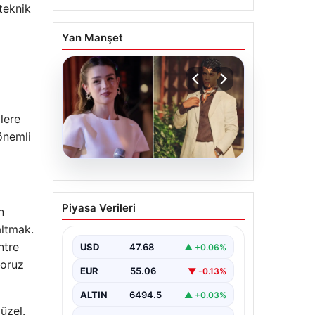
teknik
Yan Manşet
lere
önemli
05.08.2026
‘Yeraltı’ dizisinde şok
Piyasa Verileri
n
olay! Babası suç
altmak.
duyurusunda bulundu:
ntre
‘Kızımla reşit olmadığı
USD
47.68
▲ +0.06%
halde…’
yoruz
EUR
55.06
▼ -0.13%
ALTIN
6494.5
▲ +0.03%
üzel.