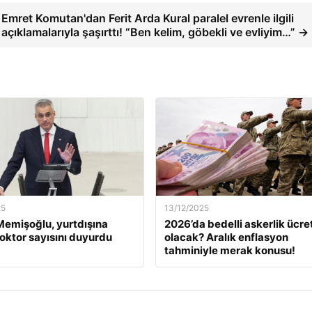
Emret Komutan'dan Ferit Arda Kural paralel evrenle ilgili
açıklamalarıyla şaşırttı! “Ben kelim, göbekli ve evliyim…” →
25
13/12/2025
emişoğlu, yurtdışına
2026’da bedelli askerlik ücret
oktor sayısını duyurdu
olacak? Aralık enflasyon
tahminiyle merak konusu!