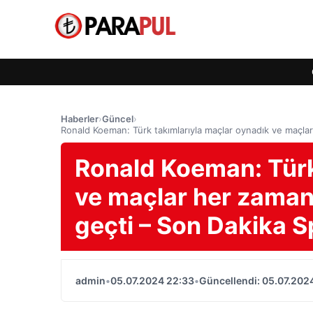
Haberler
›
Güncel
›
Ronald Koeman: Türk takımlarıyla maçlar oynadık ve maçl
Ronald Koeman: Türk
ve maçlar her zama
geçti – Son Dakika S
admin
•
05.07.2024 22:33
•
Güncellendi: 05.07.202