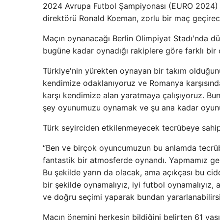
2024 Avrupa Futbol Şampiyonası (EURO 2024) çey
direktörü Ronald Koeman, zorlu bir maç geçirece
Maçın oynanacağı Berlin Olimpiyat Stadı'nda dü
bugüne kadar oynadığı rakiplere göre farklı bir
Türkiye'nin yürekten oynayan bir takım olduğunu 
kendimize odaklanıyoruz ve Romanya karşısında 
karşı kendimize alan yaratmaya çalışıyoruz. Bun
şey oyunumuzu oynamak ve şu ana kadar oyunu
Türk seyirciden etkilenmeyecek tecrübeye sahi
“Ben ve birçok oyuncumuzun bu anlamda tecrübe
fantastik bir atmosferde oynandı. Yapmamız ger
Bu şekilde yarın da olacak, ama açıkçası bu ci
bir şekilde oynamalıyız, iyi futbol oynamalıyız
ve doğru seçimi yaparak bundan yararlanabilirsi
Maçın önemini herkesin bildiğini belirten 61 ya