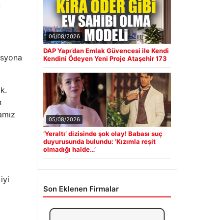
u
06/08/2026
DAP Yapı’dan Emlak Güvencesi ile Kendi
asyona
Kendini Ödeyen Yeni Proje Ataşehir 173
k.
n
mamız
05/08/2026
‘Yeraltı’ dizisinde şok olay! Babası suç
duyurusunda bulundu: ‘Kızımla reşit
olmadığı halde…’
iyi
Son Eklenen Firmalar
ı