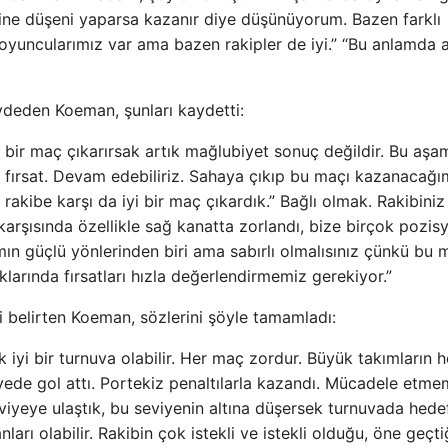
rine düşeni yaparsa kazanır diye düşünüyorum. Bazen farklı
 oyuncularımız var ama bazen rakipler de iyi.” “Bu anlamda 
ydeden Koeman, şunları kaydetti:
 bir maç çıkarırsak artık mağlubiyet sonuç değildir. Bu aş
ir fırsat. Devam edebiliriz. Sahaya çıkıp bu maçı kazanacağı
kibe karşı da iyi bir maç çıkardık.” Bağlı olmak. Rakibiniz
arşısında özellikle sağ kanatta zorlandı, bize birçok pozis
mın güçlü yönlerinden biri ama sabırlı olmalısınız çünkü bu 
ıklarında fırsatları hızla değerlendirmemiz gerekiyor.”
i belirten Koeman, sözlerini şöyle tamamladı:
 iyi bir turnuva olabilir. Her maç zordur. Büyük takımların h
iyede gol attı. Portekiz penaltılarla kazandı. Mücadele etme
iyeye ulaştık, bu seviyenin altına düşersek turnuvada hede
arı olabilir. Rakibin çok istekli ve istekli olduğu, öne geçti