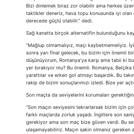
Bizi dinlemek biraz zor olabilir ama herkes üze
taktikler deneriz, hava topu konusunda iyi olan
derecede güçlü olabilir.” dedi.
Sağ kanatta birçok alternatifin bulunduğunu ka
“Mağlup olmamalıyız, maçı kaybetmemeliyiz. İyi
sonra yarı final gelecek, bu bizim için önemli b
düşünüyorum, Romanya'ya karşı ama tabii ki bu ra
yer bırakıyor mu? Bu önemli. Romanya, Belçika k
yarattılar ve erken gol atmayı başardık. Bu takı
rakip de bizim sonuçlarımızı izledi. Bize yer açt
Son maçta da seviyelerini korumaları gerektiğin
“Son maçın seviyesini tekrarlarsak bizim için çok
farklı maçlarda zorluk yaşadı. İngiltere son san
gerekiyor ama son maç bize güven verdi. Bu sev
ulaşamayabiliriz. Maçın sakin olmanız gereken anl