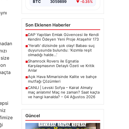
BTC
3059899
▼ -0.35%
aynı
Son Eklenen Haberler
DAP Yapı’dan Emlak Güvencesi ile Kendi
■
Kendini Ödeyen Yeni Proje Ataşehir 173
amadan
‘Yeraltı’ dizisinde şok olay! Babası suç
■
mızı
duyurusunda bulundu: ‘Kızımla reşit
olmadığı halde…’
 size
Shamrock Rovers ile Egnatia
■
yon
Karşılaşmasının Detaylı Özeti ve Kritik
Anlar
maçta
Açık Hava Mimarisinde Kalite ve bahçe
■
mutfağı Çözümleri
CANLI | Levski Sofya – Kairat Almaty
■
maç anlatımı! Maç ne zaman? Saat kaçta
ve hangi kanalda? – 04 Ağustos 2026
epsi
miz
Güncel
fimize
ği