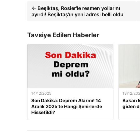
← Beşiktaş, Rosier'le resmen yollarını
ayırdı! Beşiktaş'ın yeni adresi belli oldu
Tavsiye Edilen Haberler
14/12/2025
13/12/20
Son Dakika: Deprem Alarmı! 14
Bakan M
Aralık 2025’te Hangi Şehirlerde
giden d
Hissetildi?