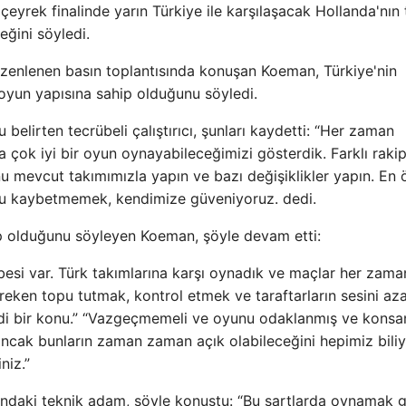
rek finalinde yarın Türkiye ile karşılaşacak Hollanda'nın 
ğini söyledi.
zenlenen basın toplantısında konuşan Koeman, Türkiye'nin
 oyun yapısına sahip olduğunu söyledi.
belirten tecrübeli çalıştırıcı, şunları kaydetti: “Her zaman
çok iyi bir oyun oynayabileceğimizi gösterdik. Farklı rakip
u mevcut takımımızla yapın ve bazı değişiklikler yapın. En 
 kaybetmemek, kendimize güveniyoruz. dedi.
p olduğunu söyleyen Koeman, şöyle devam etti:
si var. Türk takımlarına karşı oynadık ve maçlar her zama
eken topu tutmak, kontrol etmek ve taraftarların sesini az
ddi bir konu.” “Vazgeçmemeli ve oyunu odaklanmış ve konsa
, ancak bunların zaman zaman açık olabileceğini hepimiz bili
niz.”
şındaki teknik adam, şöyle konuştu: “Bu şartlarda oynamak g