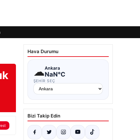
m
Hava Durumu
☁
Ankara
ık
NaN°C
ŞEHIR SEÇ
Bizi Takip Edin
rest