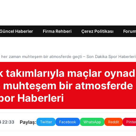
Güncel Haberler
Firma Rehberi
Çerez Politikası
Foru
ar her zaman muhteşem bir atmosferde geçti – Son Dakika Spor Haberleri
 takımlarıyla maçlar oynad
n muhteşem bir atmosferde
por Haberleri
Paylaş:
4 22:33
Twitter
Facebook
WhatsApp
Reddit
Pinte