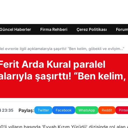
Güncel Haberler
Firma Rehberi
Çerez Politikası
Foru
 evrenle ilgili açıklamalarıyla şaşırttı! “Ben kelim, göbekli ve evliyim…”
rit Arda Kural paralel
alarıyla şaşırttı! “Ben kelim,
Paylaş:
4 23:35
Twitter
Facebook
WhatsApp
Reddit
Pinte
'li yılların başında 'Eyvah Kızım Yürüdü' dizisinde rol alan