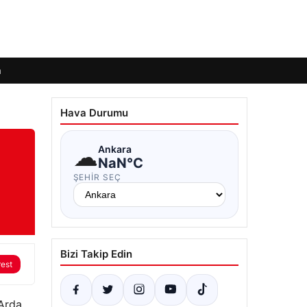
m
Hava Durumu
☁
Ankara
NaN°C
ŞEHIR SEÇ
Bizi Takip Edin
rest
 Arda