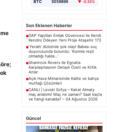
BTC
3059899
▼ -0.35%
Son Eklenen Haberler
ğime
DAP Yapı’dan Emlak Güvencesi ile Kendi
■
Kendini Ödeyen Yeni Proje Ataşehir 173
‘Yeraltı’ dizisinde şok olay! Babası suç
■
duyurusunda bulundu: ‘Kızımla reşit
olmadığı halde…’
Shamrock Rovers ile Egnatia
göre;
■
Karşılaşmasının Detaylı Özeti ve Kritik
çok
Anlar
Açık Hava Mimarisinde Kalite ve bahçe
■
mutfağı Çözümleri
CANLI | Levski Sofya – Kairat Almaty
■
maç anlatımı! Maç ne zaman? Saat kaçta
ve hangi kanalda? – 04 Ağustos 2026
Güncel