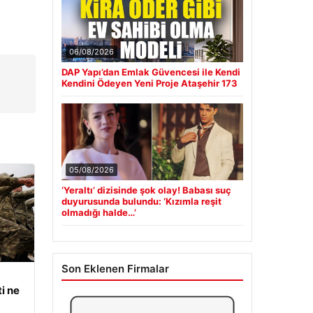
06/08/2026
DAP Yapı’dan Emlak Güvencesi ile Kendi
Kendini Ödeyen Yeni Proje Ataşehir 173
05/08/2026
‘Yeraltı’ dizisinde şok olay! Babası suç
duyurusunda bulundu: ‘Kızımla reşit
olmadığı halde…’
Son Eklenen Firmalar
i ne