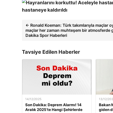
hastaneye kaldırıldı
← Ronald Koeman: Türk takımlarıyla maçlar o
maçlar her zaman muhteşem bir atmosferde g
Dakika Spor Haberleri
Tavsiye Edilen Haberler
14/12/2025
13/12/20
Son Dakika: Deprem Alarmı! 14
Bakan M
Aralık 2025’te Hangi Şehirlerde
giden d