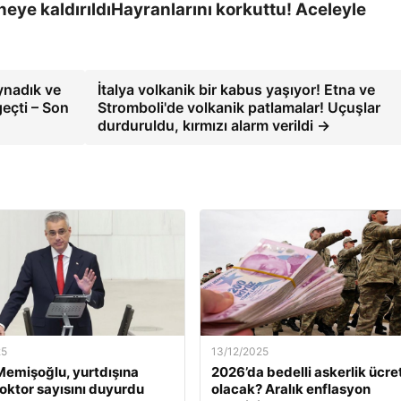
Hayranlarını korkuttu! Aceleyle
ynadık ve
İtalya volkanik bir kabus yaşıyor! Etna ve
eçti – Son
Stromboli'de volkanik patlamalar! Uçuşlar
durduruldu, kırmızı alarm verildi →
25
13/12/2025
emişoğlu, yurtdışına
2026’da bedelli askerlik ücret
oktor sayısını duyurdu
olacak? Aralık enflasyon