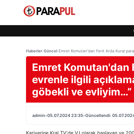
Haberler
›
Güncel
›
Emret Komutan'dan Ferit Arda Kural paralel
Emret Komutan'dan Fe
evrenle ilgili açıklam
göbekli ve evliyim…”
admin
•
05.07.2024 23:35
•
Güncellendi: 05.07.202
Kariyerine Kral TV'de VJ olarak başlayan ve 2000