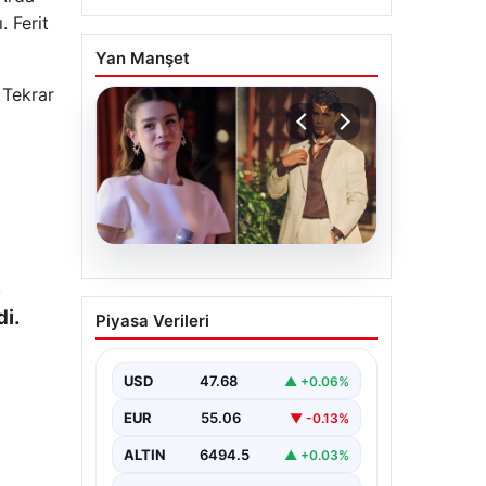
. Ferit
Yan Manşet
 Tekrar
05.08.2026
,
‘Yeraltı’ dizisinde şok
di.
Piyasa Verileri
olay! Babası suç
duyurusunda bulundu:
‘Kızımla reşit olmadığı
USD
47.68
▲ +0.06%
halde…’
EUR
55.06
▼ -0.13%
ALTIN
6494.5
▲ +0.03%