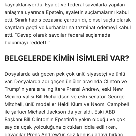
kaynaklanıyordu. Eyalet ve federal savcılarla yapılan
anlaşma uyarınca Epstein, eyaletin suçlamalarını kabul
etti. Sınırlı hapis cezasına çarptırıldı, cinsel suçlu olarak
kayıtlara geçti ve kurbanlarına tazminat ödemeyi kabul
etti. “Cevap olarak savcılar federal suçlamada
bulunmayı reddetti.”
BELGELERDE KİMİN İSİMLERİ VAR?
Dosyalarda adı geçen pek çok ünlü siyasetçi ve ünlü
var. Dosyalarda adı geçen ünlüler arasında Clinton ve
Trump'ın yanı sıra İngiltere Prensi Andrew, eski New
Mexico valisi Bill Richardson ve eski senatör George
Mitchell, ünlü modeller Heidi Klum ve Naomi Campbell
ile şarkıcı Michael Jackson da yer aldı. Eski ABD
Başkanı Bill Clinton'ın Epsetin'le yakın olduğu ve çok
sayıda uçak yolculuğuna çıktıkları iddia edilirken,
davacılar Prens Andrew'un söz konusu adayı birkaç