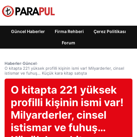
Güncel Haberler
Firma Rehberi
Çerez Politikası
Forum
Haberler
›
Güncel
›
O kitapta 221 yüksek profilli kişinin ismi var! Milyarderler, cinsel
istismar ve fuhuş… Küçük kara kitap satışta
O kitapta 221 yüksek
profilli kişinin ismi var!
Milyarderler, cinsel
istismar ve fuhuş…