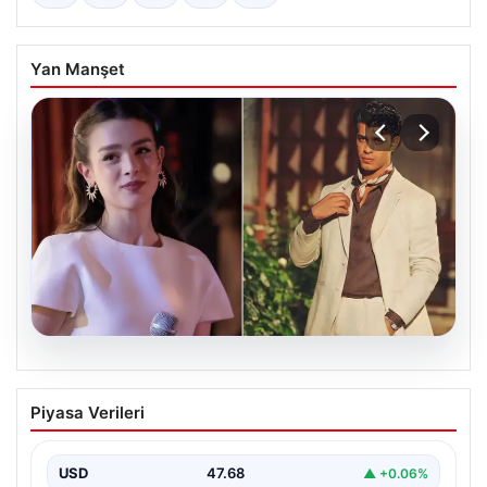
Yan Manşet
05.08.2026
‘Yeraltı’ dizisinde şok olay! Babası suç
Piyasa Verileri
duyurusunda bulundu: ‘Kızımla reşit
olmadığı halde…’
USD
47.68
▲ +0.06%