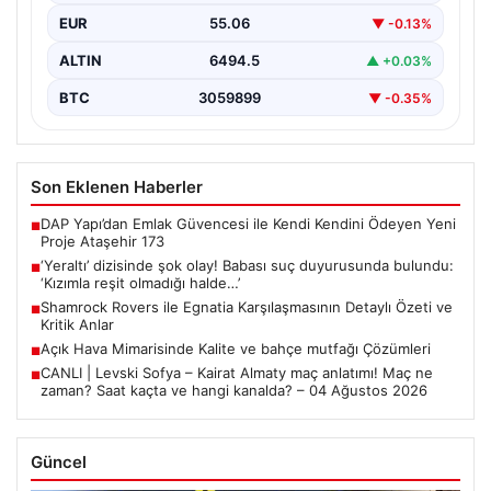
EUR
55.06
▼ -0.13%
ALTIN
6494.5
▲ +0.03%
BTC
3059899
▼ -0.35%
Son Eklenen Haberler
DAP Yapı’dan Emlak Güvencesi ile Kendi Kendini Ödeyen Yeni
■
Proje Ataşehir 173
‘Yeraltı’ dizisinde şok olay! Babası suç duyurusunda bulundu:
■
‘Kızımla reşit olmadığı halde…’
Shamrock Rovers ile Egnatia Karşılaşmasının Detaylı Özeti ve
■
Kritik Anlar
Açık Hava Mimarisinde Kalite ve bahçe mutfağı Çözümleri
■
CANLI | Levski Sofya – Kairat Almaty maç anlatımı! Maç ne
■
zaman? Saat kaçta ve hangi kanalda? – 04 Ağustos 2026
Güncel