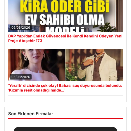
06/08/2026
DAP Yapı’dan Emlak Güvencesi ile Kendi Kendini Ödeyen Yeni
Proje Ataşehir 173
05/08/2026
‘Yeraltı’ dizisinde şok olay! Babası suç duyurusunda bulundu:
‘Kızımla reşit olmadığı halde…’
Son Eklenen Firmalar