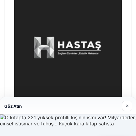
×
Göz Atın
Hastaş Beton
26/05/2026