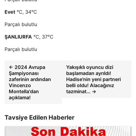
Evet
°C, 34°C
Parçalı bulutlu
ŞANLIURFA
°C, 37°C
Parçalı bulutlu
← 2024 Avrupa
Yakışıklı oyuncu dizi
Şampiyonası
başlamadan ayrıldı!
zaferinin ardından
Hadise'nin yeni partneri
Vincenzo
belli oldu! Alacağınız
Montella'dan
tazminat… →
açıklama!
Tavsiye Edilen Haberler