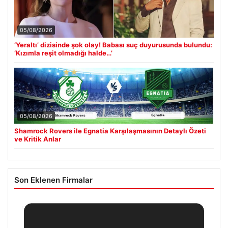
05/08/2026
‘Yeraltı’ dizisinde şok olay! Babası suç duyurusunda bulundu:
‘Kızımla reşit olmadığı halde…’
05/08/2026
Shamrock Rovers ile Egnatia Karşılaşmasının Detaylı Özeti
ve Kritik Anlar
Son Eklenen Firmalar