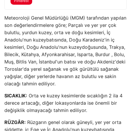
Pinterest
Meteoroloji Genel Müdürlüğü (MGM) tarafından yapılan
son değerlendirmelere göre; Parçalı ve yer yer çok
bulutlu, yurdun kuzey, orta ve doğu kesimleri, İç
Anadolu'nun kuzeybatısında, Doğu Karadeniz'in iç
kesimleri, Doğu Anadolu'nun kuzeydoğusunda, Trakya,
Bilecik, Kütahya, Afyonkarahisar, Isparta, Burdur , Bolu,
Muş, Bitlis Van, İstanbul'un batısı ve doğu Akdeniz'deki
Toroslar'da yerel sağanak ve gök gürültülü sağanak
yağışlar, diğer yerlerde havanın az bulutlu ve sakin
olacağı tahmin ediliyor.
SICAKLIK:
Orta ve kuzey kesimlerde sıcaklığın 2 ila 4
derece artacağı, diğer lokasyonlarda ise önemli bir
değişiklik olmayacağı tahmin ediliyor.
RÜZGÂR:
Rüzgarın genel olarak güneyli, yer yer orta
şiddette, iç Ege ve İç Anadolu'nun kuzeybatısında