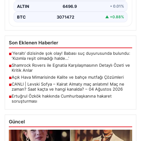
ALTIN
6496.9
• 0.01%
BTC
3071472
▲ +0.88%
Son Eklenen Haberler
‘Yeraltı’ dizisinde şok olay! Babası suç duyurusunda bulundu:
■
‘Kızımla reşit olmadığı halde…’
Shamrock Rovers ile Egnatia Karşılaşmasının Detaylı Özeti ve
■
Kritik Anlar
Açık Hava Mimarisinde Kalite ve bahçe mutfağı Çözümleri
■
CANLI | Levski Sofya – Kairat Almaty maç anlatımı! Maç ne
■
zaman? Saat kaçta ve hangi kanalda? – 04 Ağustos 2026
Ertuğrul Özkök hakkında Cumhurbaşkanına hakaret
■
soruşturması
Güncel