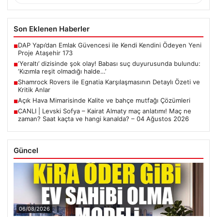
Son Eklenen Haberler
DAP Yapı’dan Emlak Güvencesi ile Kendi Kendini Ödeyen Yeni
■
Proje Ataşehir 173
‘Yeraltı’ dizisinde şok olay! Babası suç duyurusunda bulundu:
■
‘Kızımla reşit olmadığı halde…’
Shamrock Rovers ile Egnatia Karşılaşmasının Detaylı Özeti ve
■
Kritik Anlar
Açık Hava Mimarisinde Kalite ve bahçe mutfağı Çözümleri
■
CANLI | Levski Sofya – Kairat Almaty maç anlatımı! Maç ne
■
zaman? Saat kaçta ve hangi kanalda? – 04 Ağustos 2026
Güncel
06/08/2026