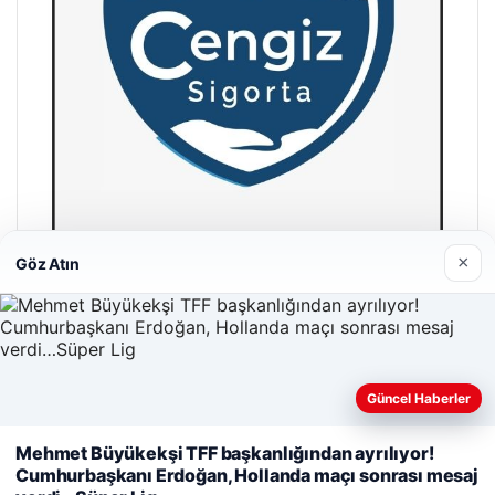
×
Göz Atın
Hastaş Beton
26/05/2026
Güncel Haberler
Web sitemizi nasıl kullandığınızı daha iyi anlayabilmek,
Mehmet Büyükekşi TFF başkanlığından ayrılıyor!
deneyiminizi kişiselleştirmek ve geliştirmek amacıyla çerezler
Cumhurbaşkanı Erdoğan, Hollanda maçı sonrası mesaj
kullanıyoruz.
Çerez Politikamız