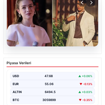
05.08.2026
‘Yeraltı’ dizisinde şok olay! Babası suç
Piyasa Verileri
duyurusunda bulundu: ‘Kızımla reşit
olmadığı halde…’
USD
47.68
▲ +0.06%
EUR
55.06
▼ -0.13%
ALTIN
6494.5
▲ +0.03%
BTC
3059899
▼ -0.35%