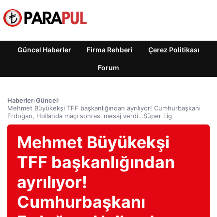
Güncel Haberler
Firma Rehberi
Çerez Politikası
Forum
Haberler
›
Güncel
›
Mehmet Büyükekşi TFF başkanlığından ayrılıyor! Cumhurbaşkanı
Erdoğan, Hollanda maçı sonrası mesaj verdi…Süper Lig
Mehmet Büyükekşi
TFF başkanlığından
ayrılıyor!
Cumhurbaşkanı