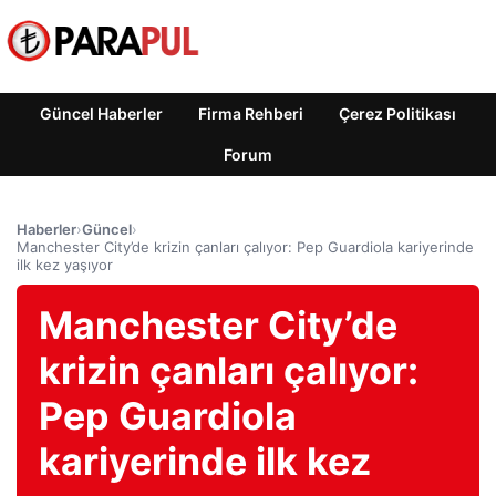
Güncel Haberler
Firma Rehberi
Çerez Politikası
Forum
Haberler
›
Güncel
›
Manchester City’de krizin çanları çalıyor: Pep Guardiola kariyerinde
ilk kez yaşıyor
Manchester City’de
krizin çanları çalıyor:
Pep Guardiola
kariyerinde ilk kez