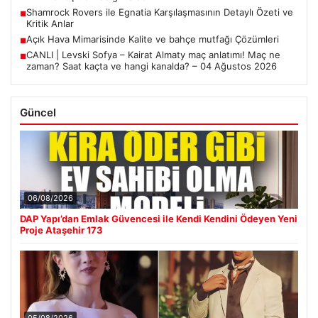
Shamrock Rovers ile Egnatia Karşılaşmasının Detaylı Özeti ve
■
Kritik Anlar
Açık Hava Mimarisinde Kalite ve bahçe mutfağı Çözümleri
■
CANLI | Levski Sofya – Kairat Almaty maç anlatımı! Maç ne
■
zaman? Saat kaçta ve hangi kanalda? – 04 Ağustos 2026
Güncel
06/08/2026
DAP Yapı’dan Emlak Güvencesi ile Kendi Kendini Ödeyen Yeni
Proje Ataşehir 173