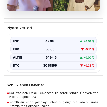
05.08.2026
‘Yeraltı’ dizisinde şok olay! Babası suç
Piyasa Verileri
duyurusunda bulundu: ‘Kızımla reşit
olmadığı halde…’
USD
47.68
▲ +0.06%
EUR
55.06
▼ -0.13%
ALTIN
6494.5
▲ +0.03%
BTC
3059899
▼ -0.35%
Son Eklenen Haberler
DAP Yapı’dan Emlak Güvencesi ile Kendi Kendini Ödeyen Yeni
■
Proje Ataşehir 173
‘Yeraltı’ dizisinde şok olay! Babası suç duyurusunda bulundu:
■
‘Kızımla reşit olmadığı halde…’