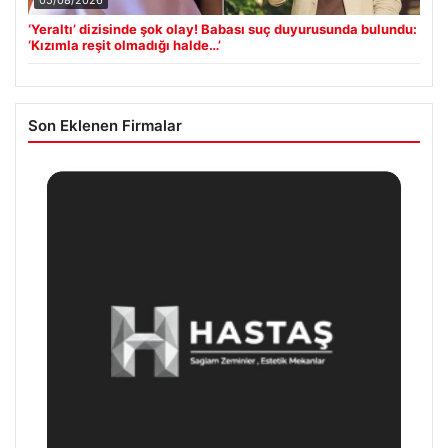
05/08/2026
‘Yeraltı’ dizisinde şok olay! Babası suç duyurusunda bulundu:
‘Kızımla reşit olmadığı halde…’
Son Eklenen Firmalar