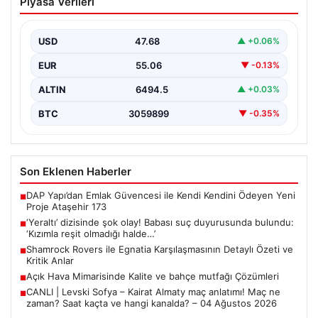
Piyasa Verileri
duyurusunda bulundu: ‘Kızımla reşit
olmadığı halde…’
USD
47.68
▲ +0.06%
EUR
55.06
▼ -0.13%
ALTIN
6494.5
▲ +0.03%
BTC
3059899
▼ -0.35%
Son Eklenen Haberler
DAP Yapı’dan Emlak Güvencesi ile Kendi Kendini Ödeyen Yeni
■
Proje Ataşehir 173
‘Yeraltı’ dizisinde şok olay! Babası suç duyurusunda bulundu:
■
‘Kızımla reşit olmadığı halde…’
Shamrock Rovers ile Egnatia Karşılaşmasının Detaylı Özeti ve
■
Kritik Anlar
Açık Hava Mimarisinde Kalite ve bahçe mutfağı Çözümleri
■
CANLI | Levski Sofya – Kairat Almaty maç anlatımı! Maç ne
■
zaman? Saat kaçta ve hangi kanalda? – 04 Ağustos 2026