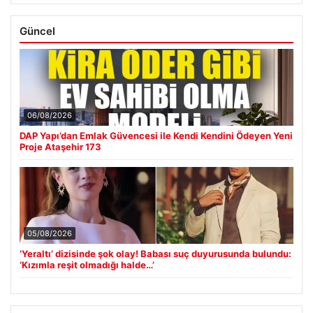
Güncel
06/08/2026
DAP Yapı’dan Emlak Güvencesi ile Kendi Kendini Ödeyen Yeni
Proje Ataşehir 173
05/08/2026
‘Yeraltı’ dizisinde şok olay! Babası suç duyurusunda bulundu:
‘Kızımla reşit olmadığı halde…’