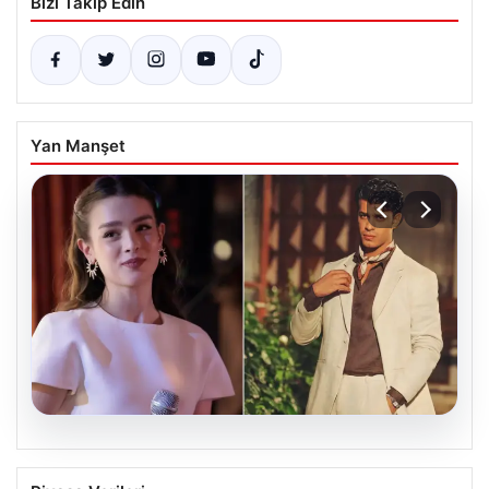
Bizi Takip Edin
Yan Manşet
05.08.2026
‘Yeraltı’ dizisinde şok olay! Babası suç