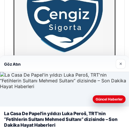
×
Göz Atın
Hastaş Beton
26/05/2026
Güncel Haberler
Web sitemizi nasıl kullandığınızı daha iyi anlayabilmek,
La Casa De Papel'in yıldızı Luka Peroš, TRT'nin
deneyiminizi kişiselleştirmek ve geliştirmek amacıyla çerezler
“Fetihlerin Sultanı Mehmed Sultanı” dizisinde – Son
kullanıyoruz.
Çerez Politikamız
Dakika Hayat Haberleri