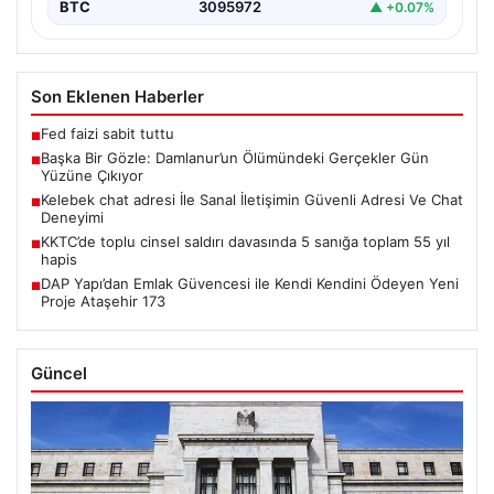
BTC
3095972
▲ +0.07%
Son Eklenen Haberler
Fed faizi sabit tuttu
■
Başka Bir Gözle: Damlanur’un Ölümündeki Gerçekler Gün
■
Yüzüne Çıkıyor
Kelebek chat adresi İle Sanal İletişimin Güvenli Adresi Ve Chat
■
Deneyimi
KKTC’de toplu cinsel saldırı davasında 5 sanığa toplam 55 yıl
■
hapis
DAP Yapı’dan Emlak Güvencesi ile Kendi Kendini Ödeyen Yeni
■
Proje Ataşehir 173
Güncel