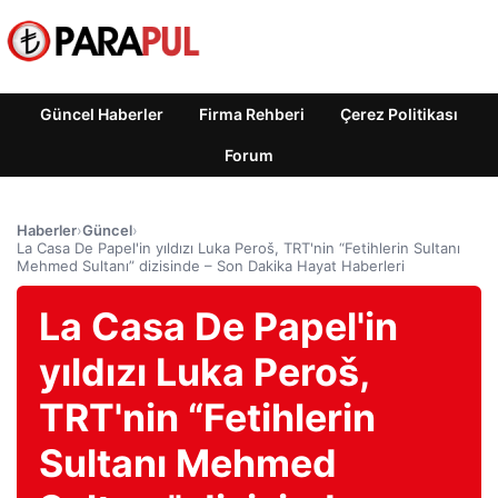
Güncel Haberler
Firma Rehberi
Çerez Politikası
Forum
Haberler
›
Güncel
›
La Casa De Papel'in yıldızı Luka Peroš, TRT'nin “Fetihlerin Sultanı
Mehmed Sultanı” dizisinde – Son Dakika Hayat Haberleri
La Casa De Papel'in
yıldızı Luka Peroš,
TRT'nin “Fetihlerin
Sultanı Mehmed