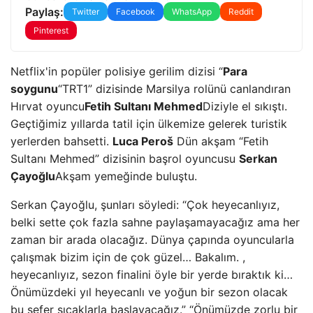
Paylaş:
Twitter
Facebook
WhatsApp
Reddit
Pinterest
Netflix'in popüler polisiye gerilim dizisi “
Para
soygunu
“TRT1” dizisinde Marsilya rolünü canlandıran
Hırvat oyuncu
Fetih Sultanı Mehmed
Diziyle el sıkıştı.
Geçtiğimiz yıllarda tatil için ülkemize gelerek turistik
yerlerden bahsetti.
Luca Peroš
Dün akşam “Fetih
Sultanı Mehmed” dizisinin başrol oyuncusu
Serkan
Çayoğlu
Akşam yemeğinde buluştu.
Serkan Çayoğlu, şunları söyledi: “Çok heyecanlıyız,
belki sette çok fazla sahne paylaşamayacağız ama her
zaman bir arada olacağız. Dünya çapında oyuncularla
çalışmak bizim için de çok güzel… Bakalım. ,
heyecanlıyız, sezon finalini öyle bir yerde bıraktık ki…
Önümüzdeki yıl heyecanlı ve yoğun bir sezon olacak
bu sefer sıcaklarla başlayacağız.” “Önümüzde zorlu bir